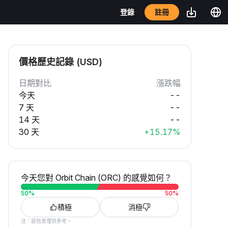
註冊
登錄
價格歷史記錄 (USD)
日期對比
漲跌幅
今天
--
7 天
--
14 天
--
30 天
+15.17%
今天您對 Orbit Chain (ORC) 的感覺如何？
50
%
50
%
積極
消極
注：該信息僅供參考。