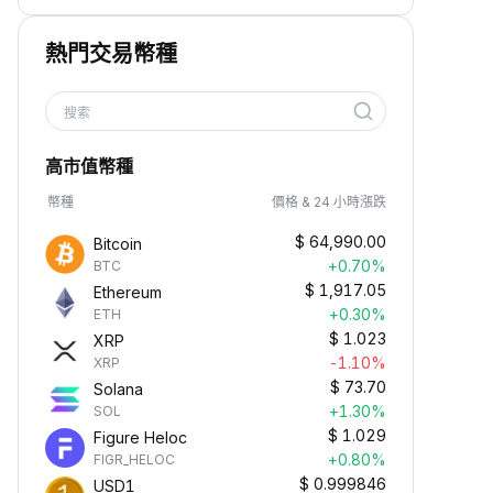
熱門交易幣種
搜索
高市值幣種
幣種
價格 & 24 小時漲跌
$
64,990.00
Bitcoin
+0.70%
BTC
$
1,917.05
Ethereum
+0.30%
ETH
$
1.023
XRP
-1.10%
XRP
$
73.70
Solana
+1.30%
SOL
$
1.029
Figure Heloc
+0.80%
FIGR_HELOC
$
0.999846
USD1