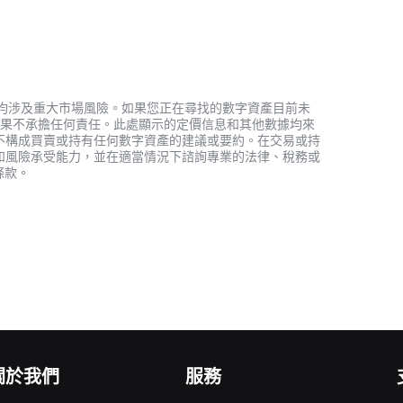
資產，均涉及重大市場風險。如果您正在尋找的數字資產目前未
何投資結果不承擔任何責任。此處顯示的定價信息和其他數據均來
不構成買賣或持有任何數字資產的建議或要約。在交易或持
和風險承受能力，並在適當情況下諮詢專業的法律、稅務或
條款。
關於我們
服務