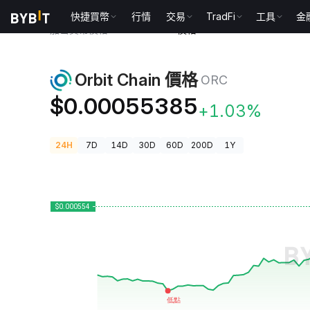
快捷買幣
行情
交易
TradFi
工具
金
加密貨幣價格
Orbit Chain 價格 ORC
Orbit Chain 價格
ORC
$0.00055385
+1.03%
24H
7D
14D
30D
60D
200D
1Y