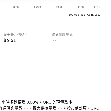
Source of data: CoinGecko
歷史最高價格
流通供應量
9.51
--
4 小時漲跌幅爲 0.00%。ORC 的現價爲 $
RC 的流通供應量爲 --，最大供應量爲 --。按市值計算，ORC