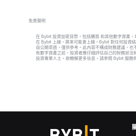
免責聲明
在 Bybit 投資加密貨幣，包括購買 和其他數字
在 Bybit 上線，將來可能會上線。Bybit 對任
自公開渠道，僅供參考。此內容不構成財務建議，也
有數字資產之前，投資者應仔細評估自己的財務狀況
投資專業人士。欲瞭解更多信息，請參閱 Bybit 服務