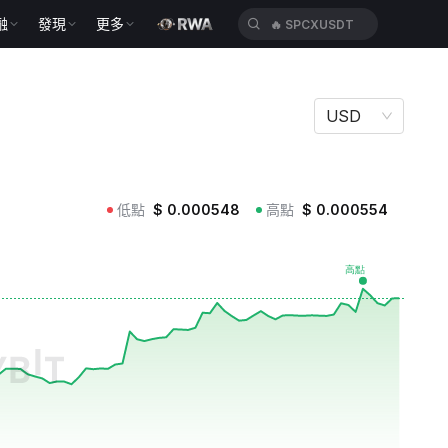
融
發現
更多
🔥
SPCXUSDT
USD
低點
$
0.000548
高點
$
0.000554