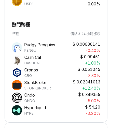
0.00%
USD1
熱門幣種
幣種
價格 & 24 小時漲跌
$
0.00600141
Pudgy Penguins
-0.40%
PENGU
$
0.09451
Cash Cat
+1.00%
CASHCAT
$
0.051045
Cronos
-3.30%
CRO
$
0.02341013
StonkBroker
+12.40%
STONKBROKER
$
0.349355
Ondo
-5.00%
ONDO
$
54.20
Hyperliquid
-3.20%
HYPE