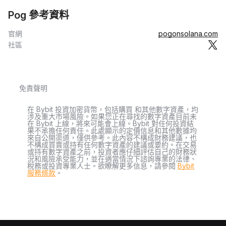
Pog 參考資料
官網
pogonsolana.com
社區
免責聲明
在 Bybit 投資加密貨幣，包括購買 和其他數字資產，均
涉及重大市場風險。如果您正在尋找的數字資產目前未
在 Bybit 上線，將來可能會上線。Bybit 對任何投資結
果不承擔任何責任。此處顯示的定價信息和其他數據均
來自公開渠道，僅供參考。此內容不構成財務建議，也
不構成買賣或持有任何數字資產的建議或要約。在交易
或持有數字資產之前，投資者應仔細評估自己的財務狀
況和風險承受能力，並在適當情況下諮詢專業的法律、
稅務或投資專業人士。欲瞭解更多信息，請參閱
Bybit
服務條款
。