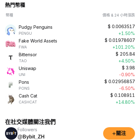
熱門幣種
幣種
價格 & 24 小時漲跌
$
0.0063517
Pudgy Penguins
+1.50%
PENGU
$
0.01978607
Fake World Assets
+101.20%
FWA
$
205.84
Bittensor
+4.50%
TAO
$
3.98
Uniswap
-0.90%
UNI
$
0.02956857
Pons
-6.50%
PONS
$
0.108911
Cash Cat
+14.80%
CASHCAT
在社交媒體關注我們
Followers
+
關注
@Bybit_ZH