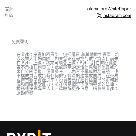
官網
xitcoin.org
WhitePaper
社區
instagram.com
免責聲明
在 Bybit 投資加密貨幣，包括購買 和其他數字資產，均
涉及重大市場風險。如果您正在尋找的數字資產目前未
在 Bybit 上線，將來可能會上線。Bybit 對任何投資結
果不承擔任何責任。此處顯示的定價信息和其他數據均
來自公開渠道，僅供參考。此內容不構成財務建議，也
不構成買賣或持有任何數字資產的建議或要約。在交易
或持有數字資產之前，投資者應仔細評估自己的財務狀
況和風險承受能力，並在適當情況下諮詢專業的法律、
稅務或投資專業人士。欲瞭解更多信息，請參閱 Bybit
服務條款。