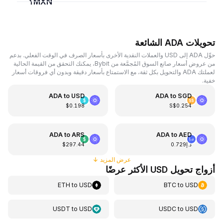
MXN؟
تحويلات ADA الشائعة
حوِّل ADA إلى USD والعملات النقدية الأخرى بأسعار الصرف في الوقت الفعلي. بدعم
من عروض أسعار صانع السوق المُجمَّعة من Bybit، يمكنك التحقق من القيمة الحالية
لعملتك ADA والتحويل بكل ثقة، مع الاستمتاع بأسعار دقيقة وبدون أي فروقات أسعار
خفية.
ADA
to
USD
ADA
to
SGD
$0.198
S$0.254
ADA
to
ARS
ADA
to
AED
د.إ0.729
$297.44
عرض المزيد
↓
أزواج تحويل USD الأكثر عرضًا
ETH
to
USD
BTC
to
USD
USDT
to
USD
USDC
to
USD