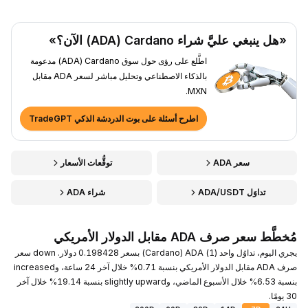
«هل ينبغي عليَّ شراء Cardano ‏(ADA) الآن؟»
اطَّلع على رؤى حول سوق Cardano ‏(ADA) مدعومة
بالذكاء الاصطناعي وتحليل مباشر لسعر ADA مقابل
MXN.
اطرح أسئلة على بوت الدردشة الذكي TradeGPT
سعر ADA
توقُّعات الأسعار
تداوَل ADA/USDT
شراء ADA
مُخطَّط سعر صرف ADA مقابل الدولار الأمريكي
يجري اليوم، تداوُل واحد (1) ADA ‏(Cardano) بسعر 0.198428 دولار. down سعر
صرف ADA مقابل الدولار الأمريكي بنسبة 0.71% خلال آخر 24 ساعة، وincreased
بنسبة 6.53% خلال الأسبوع الماضي، وslightly upward بنسبة 19.14% خلال آخر
30 يومًا.