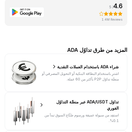
4.6
/ 5
1.4M Reviews
المزيد من طرق تداوُل ADA
شراء ADA باستخدام العملات النقدية
اشترِ باستخدام البطاقة البنكية أو التحويل المصرفي أو
منصَّة تداوُل P2P بأكثر من 60 عملة.
تداوَل ADA/USDT عبر منصَّة التداوُل
الفوري
استفِد من سيولة عميقة ورسوم صُنَّاع السوق تبدأ من
0.1%.