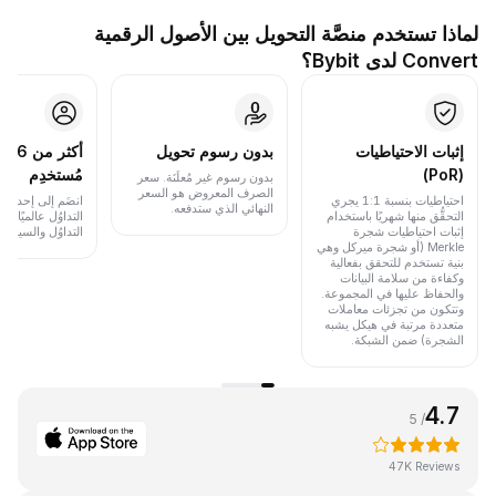
لماذا تستخدم منصَّة التحويل بين الأصول الرقمية
Convert لدى Bybit؟
إثبات الاحتياطيات
بدون رسوم تحويل
أكث
(PoR)
مُستخدِم
بدون رسوم غير مُعلَنَة. سعر
الصرف المعروض هو السعر
احتياطيات بنسبة 1:1 يجري
انضَم إلى إحدى أب
النهائي الذي ستدفعه.
التحقُّق منها شهريًا باستخدام
التداوُل عالميًا 
إثبات احتياطيات شجرة
التداوُل والسيولة.
Merkle (أو شجرة ميركل وهي
بنية تستخدم للتحقق بفعالية
وكفاءة من سلامة البيانات
والحفاظ عليها في المجموعة.
وتتكون من تجزئات معاملات
متعددة مرتبة في هيكل يشبه
الشجرة) ضمن الشبكة.
4.7
/ 5
47K Reviews