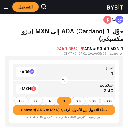
التسجيل
المنزٍل
ADA to MXN
حوِّل 1 ADA (Cardano) إلى MXN (بيزو
مكسيكي)
24h
-0.85%
▼
1 ADA ≈ $3.40 MXN
آخر تحديث
：
2026/08/09 07:01
(
GMT+0
)
الإنفاق
ADA
استلام نحو
MXN
100
10
5
1
0.1
0.01
0.001
منصَّة التحويل بين الأصول الرقمية (Convert) ADA to MXN
بدون رسوم · أكثر من 350 عملة رقمية · أكثر من 40 عملة نقدية