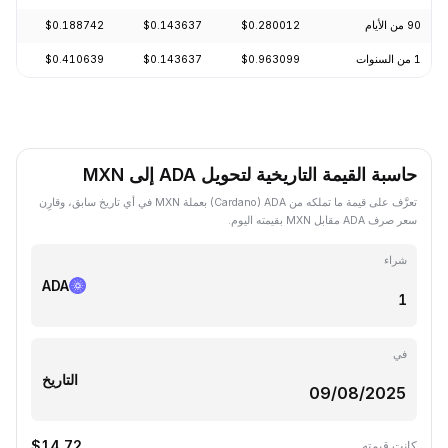
90 من الأيام
$0.280012
$0.143637
$0.188742
+23.64%
1 من السنوات
$0.963099
$0.143637
$0.410639
-75.30%
حاسبة القيمة التاريخية لتحويل ADA إلى MXN
تعرَّف على قيمة ما تملكه من ADA ‏(Cardano) بعملة MXN في أي تاريخ سابق، وقارِن
سعر صرف ADA مقابل MXN بقيمته اليوم.
شراء
ADA
في
التاريخ
$14.72
كانت قيمته