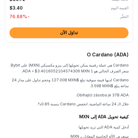
$3.40
القيمة اليوم
%
-76.88
التغيُّر
تداوَل الآن
O Cardano (ADA)
Cardano هي عملة رقمية يمكن تحويلها إلى بيزو مكسيكي (MXN) على Bybit.
سعر الصرف الحالي هو 1 ADA = $3.4016052104574306 MXN.
Cardano لديها قيمة سوقية تبلغ $127.00B MXN وحجم تداول على مدار 24
ساعة يبلغ $3.59B MXN.
Obíhající zásoba je 37B ADA.
خلال الـ 24 ساعة الماضية، انخفض Cardano بنسبة 0.85%.
كيفية تحويل ADA إلى MXN
أدخل كمية ADA التي تريد تحويلها
ستعرض الآلة الحاسبة المعادل بـ MXN