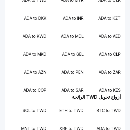
ADA to TWD
ADA to MYR
ADA to CZK
ADA to DKK
ADA to INR
ADA to KZT
ADA to KWD
ADA to MDL
ADA to AED
ADA to MKD
ADA to GEL
ADA to CLP
ADA to AZN
ADA to PEN
ADA to ZAR
ADA to COP
ADA to SAR
ADA to KES
أزواج تحويل TWD الرائجة
SOL to TWD
ETH to TWD
BTC to TWD
MNT to TWD
XRP to TWD
ADA to TWD