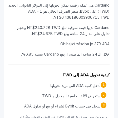
Cardano هي عملة رقمية يمكن تحويلها إلى الدولار التايواني الجديد
(TWD) على Bybit. سعر الصرف الحالي هو 1 ADA =
NT$6.436186603900715 TWD.
Cardano لديها قيمة سوقية تبلغ NT$240.72B TWD وحجم
تداول على مدار 24 ساعة يبلغ NT$24.67B TWD.
Obíhající zásoba je 37B ADA.
خلال الـ 24 ساعة الماضية، ارتفع Cardano بنسبة 6.85%.
كيفية تحويل ADA إلى TWD
1
أدخل كمية ADA التي تريد تحويلها
2
ستعرض الآلة الحاسبة المعادل بـ TWD
3
سجل في حساب Bybit لشراء أو بيع أو تداول ADA
يتم تحديث سعر صرف ADA إلى TWD في الوقت الفعلي بناءً على