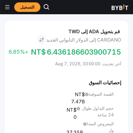
التسجيل
الأسواق
سعر Cardano ADA
Cardano to الدولار التايواني الجديد
قم بتحويل ADA إلى TWD
CARDANO إلى الدولار التايواني الجديد
NT$
6.436186603900715
+6.85%
آخر تحديث: Aug 7, 2026, 03:00:00
إحصائيات السوق
القيمة السوقية
7.47B
حجم التداول طوال
24 ساعة
0
المعروض المتدا
ول
37.35B