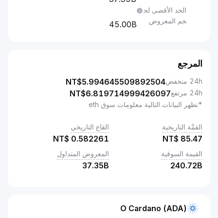
الحد الأقصى لح
جم المعروض
45.00B
المرجع
24h منخفض
5.994645509892504
NT$
24h مرتفع
6.819714999426097
NT$
*تظهر البيانات التالية معلومات سوق eth
القمَّة التاريخية
القاع التاريخي
NT$
0.582261
NT$
85.47
القيمة السوقية
المعروض المتداول
37.35B
240.72B
O Cardano (ADA)