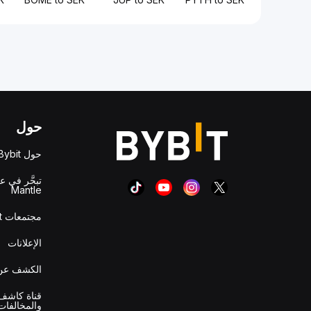
حول
حول Bybit
تبحَّر في ع
Mantle
مجتمعات Bybit
الإعلانات
الكشف عن 
قناة كاشف 
والمخالفات