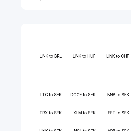
LINK to BRL
LINK to HUF
LINK to CHF
LTC to SEK
DOGE to SEK
BNB to SEK
TRX to SEK
XLM to SEK
FET to SEK
LINK to SEK
NGL to SEK
ARB to SEK