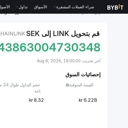
شراء العملات المشفرة
الأسواق
تداول
الأصول الت
الأسواق
سعر Chainlink LINK
Chainlink to كرونة سويدية
قم بتحويل LINK إلى SEK
CHAINLINK إلى كرونة سوي
.43863004730348
آخر تحديث: Aug 6, 2026, 18:00:00
إحصائيات السوق
القيمة السوقية
حجم التداول طوا
اعة
8.32
6.22B