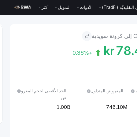
قليديَّة (TradFi)
الأدوات
التمويل
أكثر
دية
kr
78
+0.36%
ل 24 س
المعروض المتداول
الحد الأقصى لحجم المعرو
ض
1.00B
748.10M