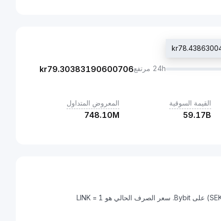
24h مرتفع
79.30383190600706
kr
القيمة السوقية
المعروض المتداول
748.10M
59.17B
Chainlink هي عملة رقمية يمكن تحويلها إلى كرونة سويدية (SEK) على Bybit. سعر الصرف الحالي هو 1 LINK =