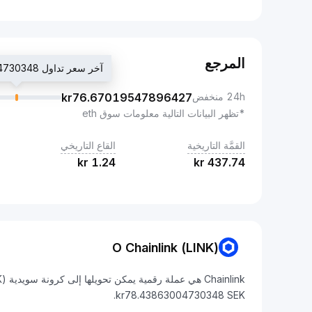
المرجع
آخر سعر تداول kr78.43863004730348
24h منخفض
76.67019547896427
kr
*تظهر البيانات التالية معلومات سوق eth
القمَّة التاريخية
القاع التاريخي
kr
1.24
kr
437.74
O Chainlink (LINK)
kr78.43863004730348 SEK.