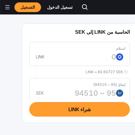
التسجيل
تسجيل الدخول
الحاسبة من LINK إلى SEK
استلام
LINK
1 LINK ≈ 82.60727 SEK
إنفاق (95 ~ 94510)
SEK
kr
شراء LINK