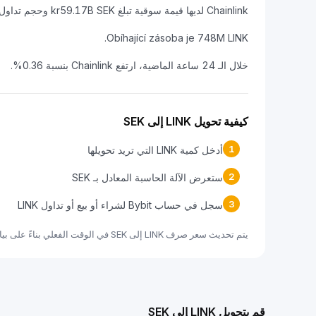
Chainlink لديها قيمة سوقية تبلغ kr59.17B SEK وحجم تداول على مدار 24 ساعة يبلغ kr1.54B SEK.
Obíhající zásoba je 748M LINK.
خلال الـ 24 ساعة الماضية، ارتفع Chainlink بنسبة 0.36%.
كيفية تحويل LINK إلى SEK
1
أدخل كمية LINK التي تريد تحويلها
2
ستعرض الآلة الحاسبة المعادل بـ SEK
3
سجل في حساب Bybit لشراء أو بيع أو تداول LINK
يتم تحديث سعر صرف LINK إلى SEK في الوقت الفعلي بناءً على بيانات السوق.
قم بتحويل LINK إلى SEK