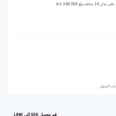
قم بتحويل SEK إلى LINK