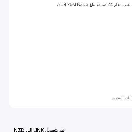
قم بتحويل LINK إلى NZD