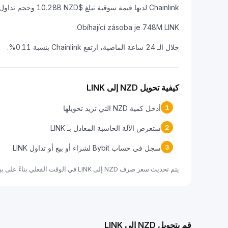
Chainlink لديها قيمة سوقية تبلغ $10.28B NZD وحجم تداول على مدار 24 ساعة يبلغ $254.76M NZD.
Obíhající zásoba je 748M LINK.
خلال الـ 24 ساعة الماضية، ارتفع Chainlink بنسبة 0.11%.
كيفية تحويل NZD إلى LINK
1
أدخل كمية NZD التي تريد تحويلها
2
ستعرض الآلة الحاسبة المعادل بـ LINK
3
سجل في حساب Bybit لشراء أو بيع أو تداول LINK
يتم تحديث سعر صرف NZD إلى LINK في الوقت الفعلي بناءً على بيانات السوق.
قم بتحويل NZD إلى LINK