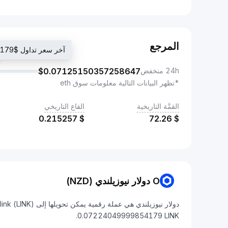
المرجع
آخر سعر تداول $0.07224049999854179
24h منخفض
0.07125150357258647
$
*تظهر البيانات التالية معلومات سوق eth
القمَّة التاريخية
القاع التاريخي
0.215257
$
72.26
$
O دولار نيوزيلندي (NZD)
0.07224049999854179 LINK.