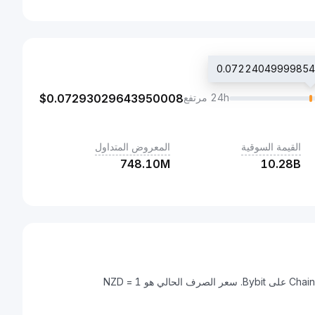
24h مرتفع
0.07293029643950008
$
القيمة السوقية
المعروض المتداول
748.10M
10.28B
دولار نيوزيلندي هي عملة رقمية يمكن تحويلها إلى Chainlink (LINK) على Bybit. سعر الصرف الحالي هو 1 NZD =