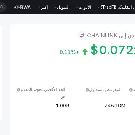
قليديَّة (TradFi)
الأدوات
التمويل
أكثر
ى CHAINLINK
$
0.07
+0.11%
ل 24 س
المعروض المتداول
الحد الأقصى لحجم المعرو
ض
1.00B
748.10M