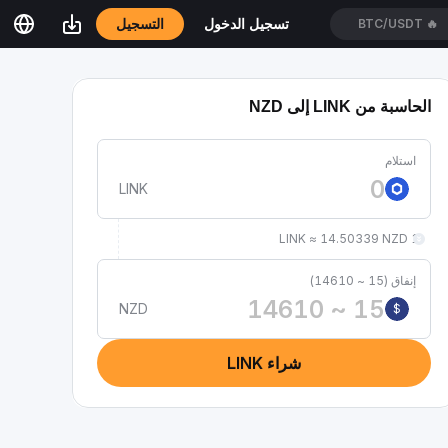
التسجيل
تسجيل الدخول
BTC/USDT
🔥
الحاسبة من LINK إلى NZD
استلام
LINK
1 LINK ≈ 14.50339 NZD
إنفاق (15 ~ 14610)
NZD
$
شراء LINK