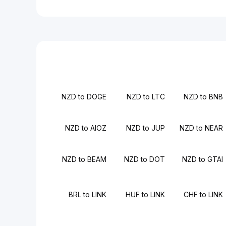
NZD to DOGE
NZD to LTC
NZD to BNB
NZD to AIOZ
NZD to JUP
NZD to NEAR
NZD to BEAM
NZD to DOT
NZD to GTAI
BRL to LINK
HUF to LINK
CHF to LINK