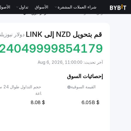
شراء العملات المشفرة
الأسواق
تداول
الأصول الت
الأسواق
سعر Chainlink LINK
دولار نيوزيلندي to Chainlink
قم بتحويل NZD إلى LINK
دولار نيوزيلندي إل
224049999854179
آخر تحديث: Aug 6, 2026, 11:00:00
إحصائيات السوق
القيمة السوقية
حجم التداول طوا
اعة
8.08
6.05B