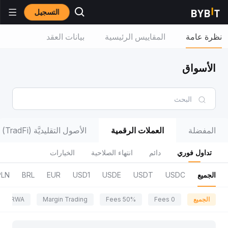
التسجيل
نظرة عامة
المقاييس الرئيسية
بيانات العقد
الأسواق
المفضلة
العملات الرقمية
الأصول التقليديَّة (TradFi)
تداول فوري
دائم
انتهاء الصلاحية
الخيارات
الجميع
USDC
USDT
USDE
USD1
EUR
BRL
PLN
الجميع
0 Fees
50% Fees
Margin Trading
RWA