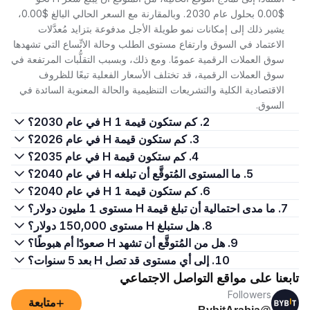
$0.00 بحلول عام 2030. وبالمقارنة مع السعر الحالي البالغ $0.00،
يشير ذلك إلى إمكانات نمو طويلة الأجل مدفوعة بتزايد مُعدَّلات
الاعتماد في السوق وارتفاع مستوى الطلب وحالة الاتِّساع التي تشهدها
سوق العملات الرقمية عمومًا. ومع ذلك، وبسبب التقلُّبات المرتفعة في
سوق العملات الرقمية، قد تختلف الأسعار الفعلية تبعًا للظروف
الاقتصادية الكلية والتشريعات التنظيمية والحالة المعنوية السائدة في
السوق.
2. كم ستكون قيمة 1 H في عام 2030؟
3. كم ستكون قيمة H في عام 2026؟
4. كم ستكون قيمة H في عام 2035؟
5. ما المستوى المُتوقَّع أن تبلغه H في عام 2040؟
6. كم ستكون قيمة 1 H في عام 2040؟
7. ما مدى احتمالية أن تبلغ قيمة H مستوى 1 مليون دولار؟
8. هل ستبلغ H مستوى 150,000 دولار؟
9. هل من المُتوقَّع أن تشهد H صعودًا أم هبوطًا؟
10. إلى أي مستوى قد تصل H بعد 5 سنوات؟
تابعنا على مواقع التواصل الاجتماعي
Followers
+
متابعة