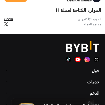
@BybitArabia
الموارد المُتاحة لعملة H
الموقع الإلكتروني
x.com
مجتمع العملة
حول
خدمات
الدعم
منتجات