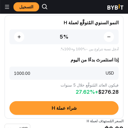
التسجيل
توقُّعات الأسعار
توقُّعات سعر H
النمو السنوي المُتوقَّع لعملة H
أدخِل نسبة تتراوح بين -‎100% و+100%‎.
إذا استثمرتَ بدءًا من اليوم
USD
فيكون العائد المُتوقَّع خلال 5 سنوات
27.62
%
+
$
276.28
شراء عملة H
السعر المُستهدَف لعملة H