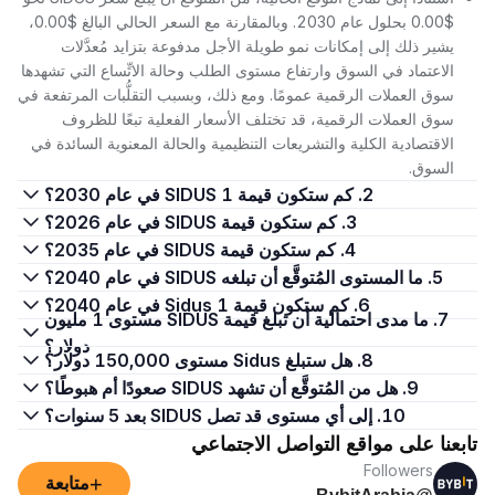
$0.00 بحلول عام 2030. وبالمقارنة مع السعر الحالي البالغ $0.00،
يشير ذلك إلى إمكانات نمو طويلة الأجل مدفوعة بتزايد مُعدَّلات
الاعتماد في السوق وارتفاع مستوى الطلب وحالة الاتِّساع التي تشهدها
سوق العملات الرقمية عمومًا. ومع ذلك، وبسبب التقلُّبات المرتفعة في
سوق العملات الرقمية، قد تختلف الأسعار الفعلية تبعًا للظروف
الاقتصادية الكلية والتشريعات التنظيمية والحالة المعنوية السائدة في
السوق.
2. كم ستكون قيمة 1 SIDUS في عام 2030؟
3. كم ستكون قيمة SIDUS في عام 2026؟
4. كم ستكون قيمة SIDUS في عام 2035؟
5. ما المستوى المُتوقَّع أن تبلغه SIDUS في عام 2040؟
6. كم ستكون قيمة 1 Sidus في عام 2040؟
7. ما مدى احتمالية أن تبلغ قيمة SIDUS مستوى 1 مليون
دولار؟
8. هل ستبلغ Sidus مستوى 150,000 دولار؟
9. هل من المُتوقَّع أن تشهد SIDUS صعودًا أم هبوطًا؟
10. إلى أي مستوى قد تصل SIDUS بعد 5 سنوات؟
تابعنا على مواقع التواصل الاجتماعي
Followers
+
متابعة