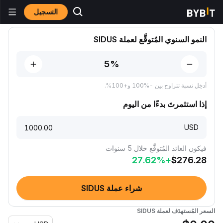
التسجيل
توقُّعات الأسعار
توقُّعات سعر SIDUS
النمو السنوي المُتوقَّع لعملة SIDUS
أدخِل نسبة تتراوح بين -‎100% و+100%‎.
إذا استثمرتَ بدءًا من اليوم
USD
فيكون العائد المُتوقَّع خلال 5 سنوات
27.62
%
+
$
276.28
شراء عملة SIDUS
السعر المُستهدَف لعملة SIDUS