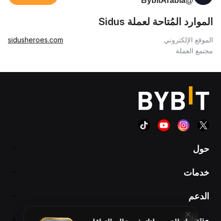
@BybitArabia
الموارد المُتاحة لعملة Sidus
الموقع الإلكتروني
sidusheroes.com
مجتمع العملة
حول
خدمات
الدعم
منتجات