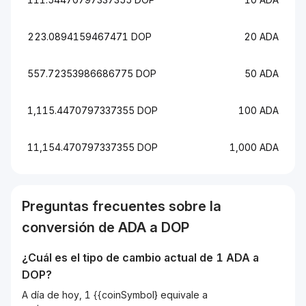
223.0894159467471 DOP
20 ADA
557.72353986686775 DOP
50 ADA
1,115.4470797337355 DOP
100 ADA
11,154.470797337355 DOP
1,000 ADA
Preguntas frecuentes sobre la
conversión de
ADA
a
DOP
¿Cuál es el tipo de cambio actual de 1
ADA
a
DOP
?
A día de hoy, 1 {{coinSymbol} equivale a