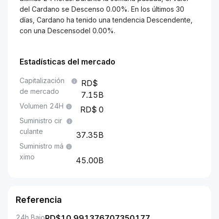
del Cardano se Descenso 0.00%. En los últimos 30
días, Cardano ha tenido una tendencia Descendente,
con una Descensodel 0.00%.
Estadísticas del mercado
Capitalización
de mercado
7.15B
Volumen 24H
0
Suministro cir
culante
37.35B
Suministro má
ximo
45.00B
Referencia
24h Bajo
RD$
10.991376707350177