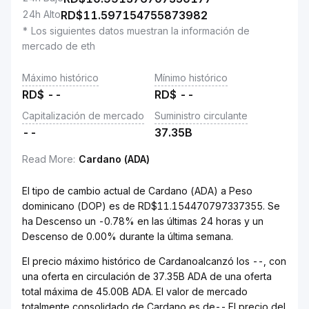
24h Alto
RD$
11.597154755873982
* Los siguientes datos muestran la información de
mercado de eth
Máximo histórico
Mínimo histórico
RD$
--
RD$
--
Capitalización de mercado
Suministro circulante
--
37.35B
Read More
:
Cardano (ADA)
El tipo de cambio actual de Cardano (ADA) a Peso
dominicano (DOP) es de RD$11.154470797337355. Se
ha Descenso un -0.78% en las últimas 24 horas y un
Descenso de 0.00% durante la última semana.
El precio máximo histórico de Cardanoalcanzó los --, con
una oferta en circulación de 37.35B ADA de una oferta
total máxima de 45.00B ADA. El valor de mercado
totalmente consolidado de Cardano es de--.El precio del