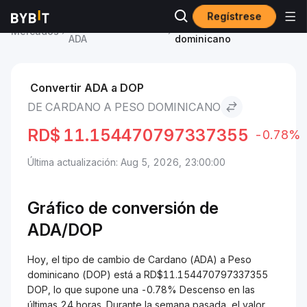
Regístrese
Precio de Cardano
Cardano to Peso
Mercados
ADA
dominicano
Convertir ADA a DOP
DE CARDANO A PESO DOMINICANO
RD$
11.154470797337355
-0.78%
Última actualización: Aug 5, 2026, 23:00:00
Gráfico de conversión de
ADA/
DOP
Hoy, el tipo de cambio de Cardano (ADA) a Peso
dominicano (DOP) está a RD$11.154470797337355
DOP, lo que supone una -0.78% Descenso en las
últimas 24 horas. Durante la semana pasada, el valor