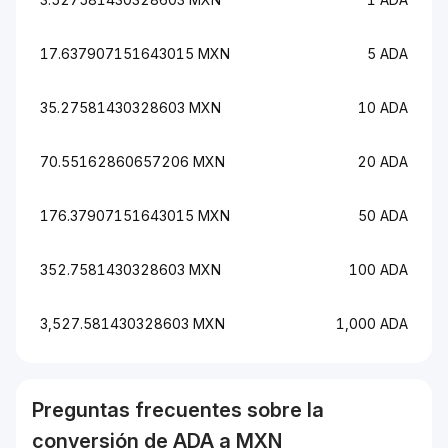
17.637907151643015 MXN
5 ADA
35.27581430328603 MXN
10 ADA
70.55162860657206 MXN
20 ADA
176.37907151643015 MXN
50 ADA
352.7581430328603 MXN
100 ADA
3,527.581430328603 MXN
1,000 ADA
Preguntas frecuentes sobre la
conversión de
ADA
a
MXN