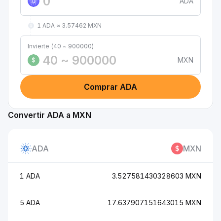
ADA
1 ADA ≈ 3.57462 MXN
Invierte (40 ~ 900000)
MXN
$
Comprar ADA
Convertir ADA a MXN
ADA
MXN
1 ADA
3.527581430328603 MXN
5 ADA
17.637907151643015 MXN