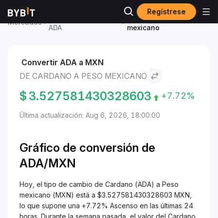
Regístrese
Precio de Cardano
Cardano to Peso
Mercados
ADA
mexicano
Convertir ADA a MXN
DE CARDANO A PESO MEXICANO
$
3.527581430328603
+7.72%
Última actualización: Aug 6, 2026, 18:00:00
Gráfico de conversión de
ADA/
MXN
Hoy, el tipo de cambio de Cardano (ADA) a Peso
mexicano (MXN) está a $3.527581430328603 MXN,
lo que supone una +7.72% Ascenso en las últimas 24
horas. Durante la semana pasada, el valor del Cardano