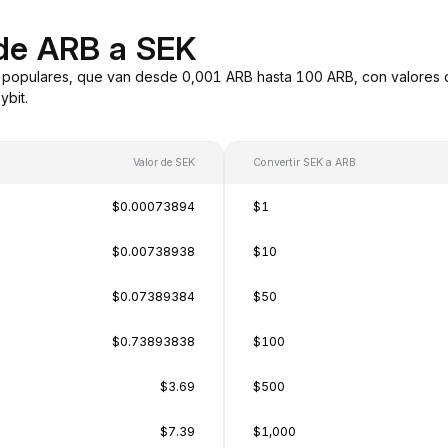
de ARB a SEK
 populares, que van desde 0,001 ARB hasta 100 ARB, con valores d
bit.
Valor de SEK
Convertir SEK a ARB
$0.00073894
$1
$0.00738938
$10
$0.07389384
$50
$0.73893838
$100
$3.69
$500
$7.39
$1,000