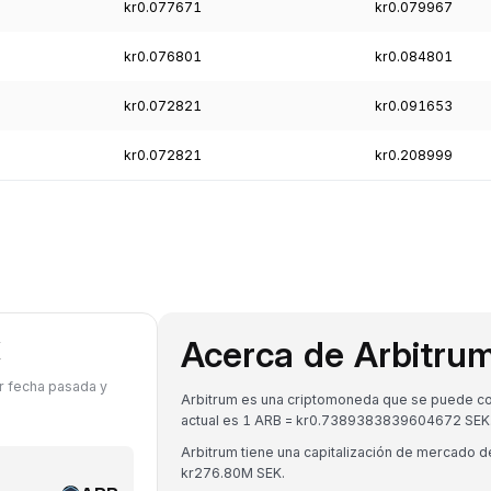
kr0.077671
kr0.079967
kr0.076801
kr0.084801
kr0.072821
kr0.091653
kr0.072821
kr0.208999
Acerca de Arbitru
K
er fecha pasada y
Arbitrum es una criptomoneda que se puede conv
.
actual es 1 ARB = kr0.7389383839604672 SEK
Arbitrum tiene una capitalización de mercado 
kr276.80M SEK.