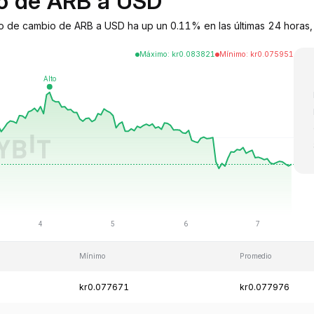
io de ARB a USD
po de cambio de ARB a USD ha up un 0.11% en las últimas 24 horas, 
Máximo
:
kr
0.083821
Mínimo
:
kr
0.075951
Mínimo
Promedio
kr0.077671
kr0.077976