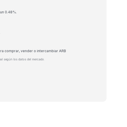
 un 0.48%.
r
ara comprar, vender o intercambiar ARB
eal según los datos del mercado.