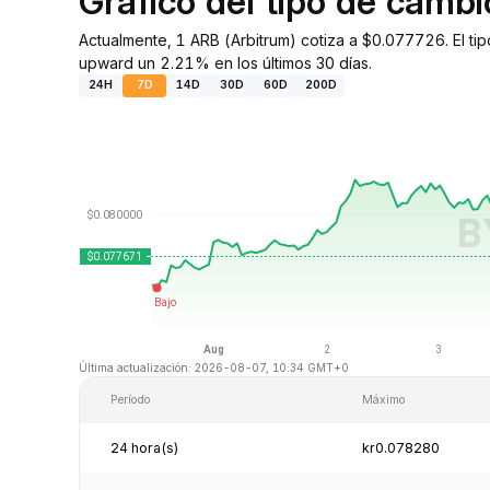
Gráfico del tipo de camb
Actualmente, 1 ARB (Arbitrum) cotiza a $0.077726. El ti
upward un 2.21% en los últimos 30 días.
24H
7D
14D
30D
60D
200D
Última actualización: 2026-08-07, 10:34 GMT+0
Período
Máximo
24 hora(s)
kr0.078280