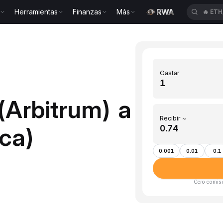
Herramientas
Finanzas
Más
🔥
ETH
Gastar
(Arbitrum) a
Recibir ~
ca)
0.001
0.01
0.1
Cero comisi