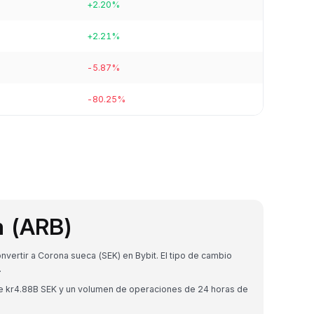
+2.20%
+2.21%
-5.87%
-80.25%
m (ARB)
ertir a Corona sueca (SEK) en Bybit. El tipo de cambio
.
de kr4.88B SEK y un volumen de operaciones de 24 horas de