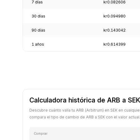
7 días
kr0.082606
30 días
kr0.094980
90 días
kr0.143042
1 años
kr0.614399
Calculadora histórica de ARB a SE
Descubre cuánto valía tu ARB (Arbitrum) en SEK en cualqui
compara el tipo de cambio de ARB a SEK con el valor actual
Comprar