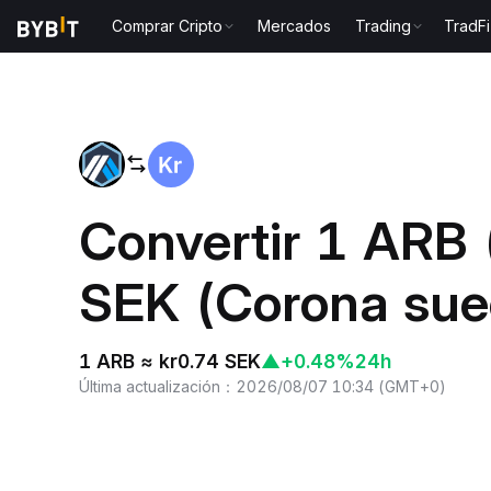
Comprar Cripto
Mercados
Trading
TradFi
Inicio
ARB to SEK
Convertir 1 ARB 
SEK (Corona sue
1 ARB ≈ kr0.74 SEK
▲
+0.48%
24h
Última actualización
：
2026/08/07 10:34
(
GMT+0
)