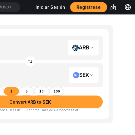
Regístrese
Iniciar Sesión
/USDT
ARB
SEK
1
5
10
100
Convert ARB to SEK
ones · más de 350 criptos · más de 40 monedas fiat