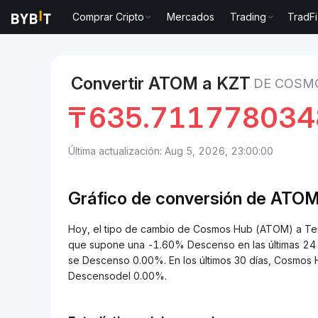
Comprar Cripto
Mercados
Trading
TradFi
Mercados
Precio de Cosmos Hub ATOM
Cosmos H
Convertir ATOM a KZT
DE COSMO
₸
635.711778034
Última actualización: Aug 5, 2026, 23:00:00
Gráfico de conversión de
ATOM
Hoy, el tipo de cambio de Cosmos Hub (ATOM) a T
que supone una -1.60% Descenso en las últimas 24 
se Descenso 0.00%. En los últimos 30 días, Cosmos
Descensodel 0.00%.