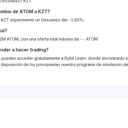
17780348437 KZT.
cambio de
ATOM
a
KZT
?
 a KZT experimentó un Descenso del -1.60%.
tal?
42M ATOM, con una oferta total máxima de -- ATOM.
nder a hacer trading?
g, puedes acceder gratuitamente a Bybit Learn, donde encontrarás es
isposición de los principiantes nuestro programa de simulación de 