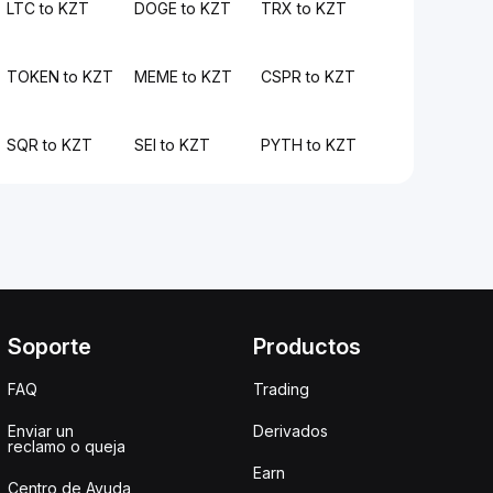
LTC to KZT
DOGE to KZT
TRX to KZT
TOKEN to KZT
MEME to KZT
CSPR to KZT
SQR to KZT
SEI to KZT
PYTH to KZT
Soporte
Productos
FAQ
Trading
Enviar un
Derivados
reclamo o queja
Earn
Centro de Ayuda