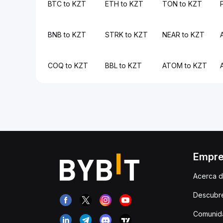
BTC to KZT
ETH to KZT
TON to KZT
BNB to KZT
STRK to KZT
NEAR to KZT
COQ to KZT
BBL to KZT
ATOM to KZT
Empr
Acerca d
Descubr
Comunida