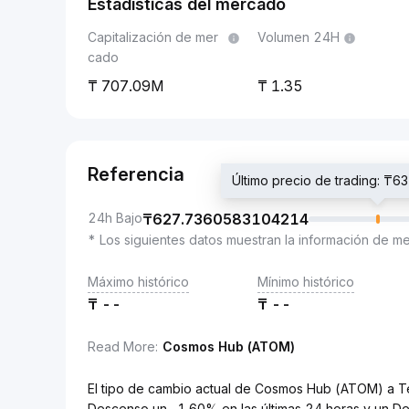
Estadísticas del mercado
Capitalización de mer
Volumen 24H
cado
707.09M
1.35
Referencia
Último precio de trading: 
24h Bajo
₸
627.7360583104214
* Los siguientes datos muestran la información de m
Máximo histórico
Mínimo histórico
₸
--
₸
--
Read More
:
Cosmos Hub (ATOM)
El tipo de cambio actual de Cosmos Hub (ATOM) a
Descenso un -1.60% en las últimas 24 horas y un De