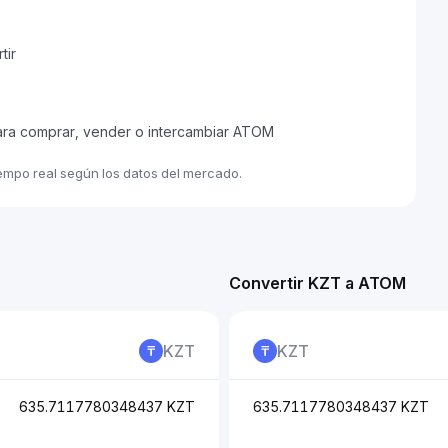
tir
para comprar, vender o intercambiar ATOM
iempo real según los datos del mercado.
Convertir KZT a ATOM
KZT
KZT
635.7117780348437 KZT
635.7117780348437 KZT