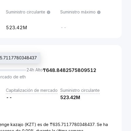
Suministro circulante
Suministro máximo
523.42M
--
₸635.7117780348437
24h Alto
₸
648.8482575809512
ercado de eth
Capitalización de mercado
Suministro circulante
--
523.42M
 Tenge kazajo (KZT) es de ₸635.7117780348437. Se ha
scenso de 0.00% durante la última semana.