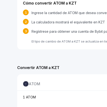
Cómo convertir ATOM a KZT
1
Ingrese la cantidad de ATOM que desea conver
2
La calculadora mostrará el equivalente en KZT
3
Regístrese para obtener una cuenta de Bybit 
El tipo de cambio de ATOM a KZT se actualiza en t
Convertir ATOM a KZT
ATOM
1 ATOM