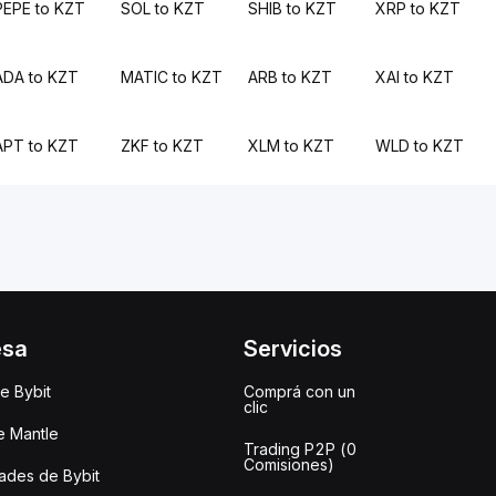
PEPE to KZT
SOL to KZT
SHIB to KZT
XRP to KZT
ADA to KZT
MATIC to KZT
ARB to KZT
XAI to KZT
APT to KZT
ZKF to KZT
XLM to KZT
WLD to KZT
esa
Servicios
e Bybit
Comprá con un
clic
e Mantle
Trading P2P (0
Comisiones)
des de Bybit