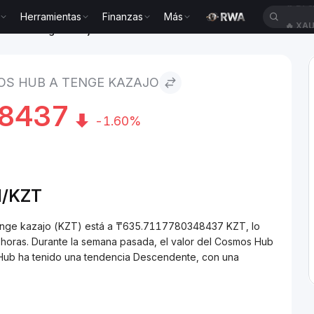
Herramientas
Finanzas
Más
🔥
XAU
ub to Tenge kazajo
S HUB A TENGE KAZAJO
8437
-1.60%
/
KZT
enge kazajo (KZT) está a ₸635.7117780348437 KZT, lo
horas. Durante la semana pasada, el valor del Cosmos Hub
 Hub ha tenido una tendencia Descendente, con una