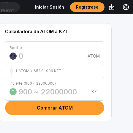
Regístrese
Iniciar Sesión
T/USDT
Calculadora de ATOM a KZT
Recibe
ATOM
1 ATOM ≈ 652.01906 KZT
Invierte (900 ~ 22000000)
KZT
₸
Comprar ATOM