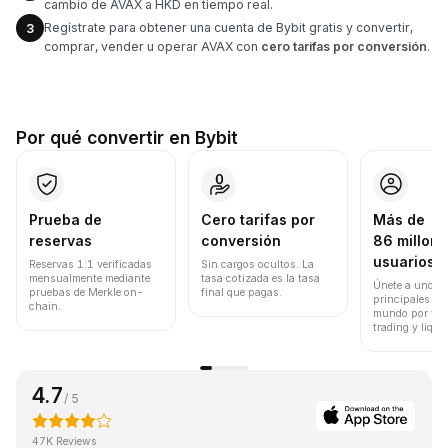
cambio de AVAX a HKD en tiempo real.
Regístrate para obtener una cuenta de Bybit gratis y convertir,
3
comprar, vender u operar AVAX con
cero tarifas por conversión
.
Por qué convertir en Bybit
Prueba de
Cero tarifas por
Más de
reservas
conversión
86 millone
usuarios
Reservas 1:1 verificadas
Sin cargos ocultos. La
mensualmente mediante
tasa cotizada es la tasa
Únete a uno de
pruebas de Merkle on-
final que pagas.
principales ex
chain.
mundo por vol
trading y liqui
4.7
/ 5
47K Reviews