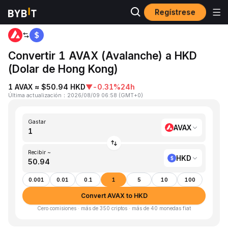
Regístrese
Inicio
AVAX to HKD
Convertir 1 AVAX (Avalanche) a HKD
(Dolar de Hong Kong)
1 AVAX ≈ $50.94 HKD
▼
-0.31%
24h
Última actualización
：
2026/08/09 06:58
(
GMT+0
)
Gastar
AVAX
Recibir ~
HKD
0.001
0.01
0.1
1
5
10
100
Convert AVAX to HKD
Cero comisiones · más de 350 criptos · más de 40 monedas fiat