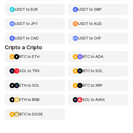
USDT
to
EUR
USDT
to
GBP
USDT
to
JPY
USDT
to
AUD
USDT
to
CAD
USDT
to
CHF
Cripto a Cripto
BTC
to
ETH
BTC
to
ADA
SOL
to
TRX
BTC
to
SOL
ETH
to
SOL
BTC
to
XRP
ETH
to
BNB
SOL
to
AVAX
BTC
to
DOGE