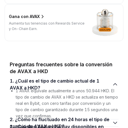
Gana con AVAX
Aumenta tus tenencias con Rewards Service
y On-Chain Earn.
Preguntas frecuentes sobre la conversión
de AVAX a HKD
1. ¿Cuál es el tipo de cambio actual de 1
AVAX a HKD?
1 AVAX equivale actualmente a unos 50.944 HKD. El
tipo de cambio de AVAX a HKD se actualiza en tiempo
real en Bybit, con cero tarifas por conversión y un
tipo de cambio garantizado durante 15 segundos una
vez que confirmas.
2. ¿Cómo ha fluctuado en 24 horas el tipo de
cambio de AVAX a HKD?
3. ¿Cuántos Avalanche hay disponibles en