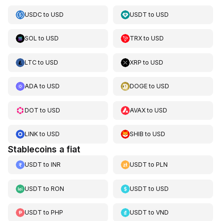
USDC
to
USD
USDT
to
USD
SOL
to
USD
TRX
to
USD
LTC
to
USD
XRP
to
USD
ADA
to
USD
DOGE
to
USD
DOT
to
USD
AVAX
to
USD
LINK
to
USD
SHIB
to
USD
Stablecoins a fiat
USDT
to
INR
USDT
to
PLN
USDT
to
RON
USDT
to
USD
USDT
to
PHP
USDT
to
VND