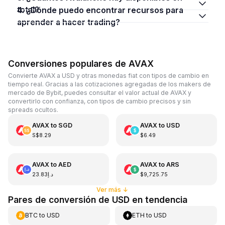
total?
4. ¿Dónde puedo encontrar recursos para
aprender a hacer trading?
Conversiones populares de AVAX
Convierte AVAX a USD y otras monedas fiat con tipos de cambio en
tiempo real. Gracias a las cotizaciones agregadas de los makers de
mercado de Bybit, puedes consultar el valor actual de AVAX y
convertirlo con confianza, con tipos de cambio precisos y sin
spreads ocultos.
AVAX
to
SGD
AVAX
to
USD
S$8.29
$6.49
AVAX
to
AED
AVAX
to
ARS
د.إ23.83
$9,725.75
Ver más
↓
Pares de conversión de USD en tendencia
BTC
to
USD
ETH
to
USD