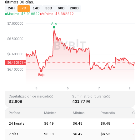
últimos 30 días.
24H
7D
14D
30D
60D
200D
Máximo
:
$
6.919522
Mínimo
:
$
6.382272
Última actualización: 2026-08-09, 06:58 GMT+0
Máximo histórico
Mínimo histórico
$144.96
$2.80
Capitalización de mercado
Suministro circulante
$2.80B
431.77 M
Período
Máximo
Mínimo
Promedio
Cam
24 hora(s)
$6.49
$6.48
$6.48
-0.
7 días
$6.68
$6.42
$6.53
-1.