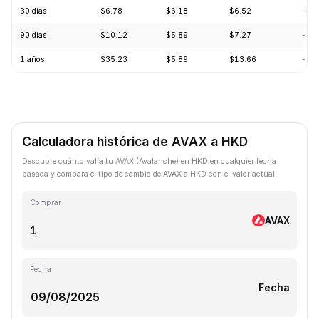
30 días
$6.78
$6.18
$6.52
-4.
90 días
$10.12
$5.89
$7.27
-0.
1 años
$35.23
$5.89
$13.66
-73
Calculadora histórica de AVAX a HKD
Descubre cuánto valía tu AVAX (Avalanche) en HKD en cualquier fecha
pasada y compara el tipo de cambio de AVAX a HKD con el valor actual.
Comprar
AVAX
Fecha
Fecha