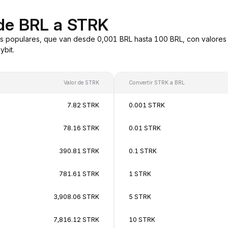
 de BRL a STRK
s populares, que van desde 0,001 BRL hasta 100 BRL, con valores 
bit.
Valor de STRK
Convertir STRK a BRL
7.82 STRK
0.001 STRK
78.16 STRK
0.01 STRK
390.81 STRK
0.1 STRK
781.61 STRK
1 STRK
3,908.06 STRK
5 STRK
7,816.12 STRK
10 STRK