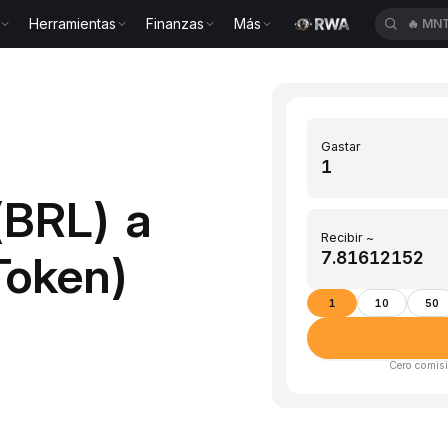
Herramientas
Finanzas
Más
🔥
MNT
Gastar
(BRL) a
Recibir ~
Token)
1
10
50
Cero comisi