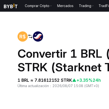
Comprar Cripto
Mercados
Trading
TradFi
Inicio
BRL to STRK
Convertir 1 BRL 
STRK (Starknet 
1 BRL ≈ 7.81612152 STRK
▲
+3.35%
24h
Última actualización
：
2026/08/07 15:08
(
GMT+0
)