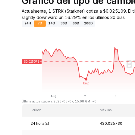
Gráfico del tipo de camb
Actualmente, 1 STRK (Starknet) cotiza a $0.025109. El
slightly downward un 16.29% en los últimos 30 días.
24H
7D
14D
30D
60D
200D
Última actualización: 2026-08-07, 15:08 GMT+0
Período
Máximo
24 hora(s)
R$0.025730