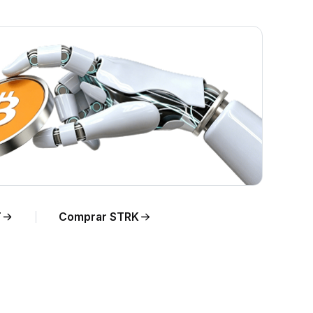
RL en
T
Comprar STRK