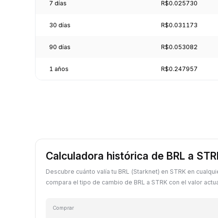
7 días
R$0.025730
30 días
R$0.031173
90 días
R$0.053082
1 años
R$0.247957
Calculadora histórica de BRL a ST
Descubre cuánto valía tu BRL (Starknet) en STRK en cualqu
compara el tipo de cambio de BRL a STRK con el valor actua
Comprar