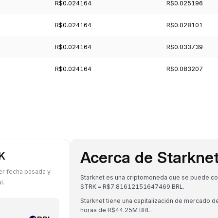
R$0.024164
R$0.025196
R$0.024164
R$0.028101
R$0.024164
R$0.033739
R$0.024164
R$0.083207
Acerca de Starkne
RK
ier fecha pasada y
Starknet es una criptomoneda que se puede conve
l.
STRK = R$7.81612151647469 BRL.
Starknet tiene una capitalización de mercado
horas de R$44.25M BRL.