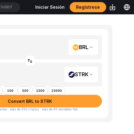
Regístrese
Iniciar Sesión
/USDT
BRL
STRK
100
500
1000
10000
Convert BRL to STRK
ones · más de 350 criptos · más de 40 monedas fiat