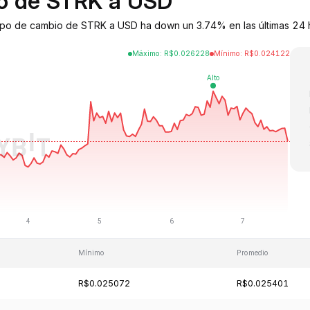
io de STRK a USD
 tipo de cambio de STRK a USD ha down un 3.74% en las últimas 24 
Máximo
:
R$
0.026228
Mínimo
:
R$
0.024122
Mínimo
Promedio
R$0.025072
R$0.025401