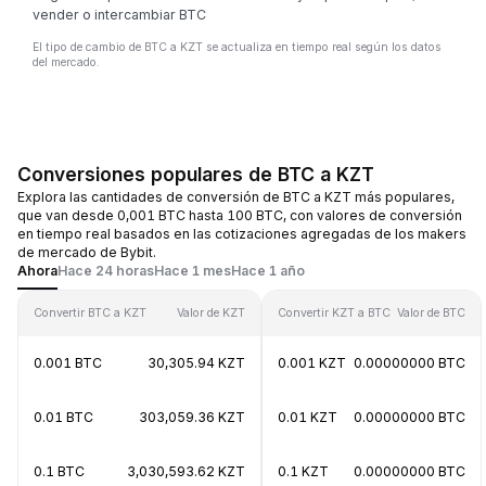
vender o intercambiar BTC
El tipo de cambio de BTC a KZT se actualiza en tiempo real según los datos
del mercado.
Conversiones populares de BTC a KZT
Explora las cantidades de conversión de BTC a KZT más populares,
que van desde 0,001 BTC hasta 100 BTC, con valores de conversión
en tiempo real basados en las cotizaciones agregadas de los makers
de mercado de Bybit.
Ahora
Hace 24 horas
Hace 1 mes
Hace 1 año
Convertir BTC a KZT
Valor de KZT
Convertir KZT a BTC
Valor de BTC
0.001 BTC
30,305.94 KZT
0.001 KZT
0.00000000 BTC
0.01 BTC
303,059.36 KZT
0.01 KZT
0.00000000 BTC
0.1 BTC
3,030,593.62 KZT
0.1 KZT
0.00000000 BTC