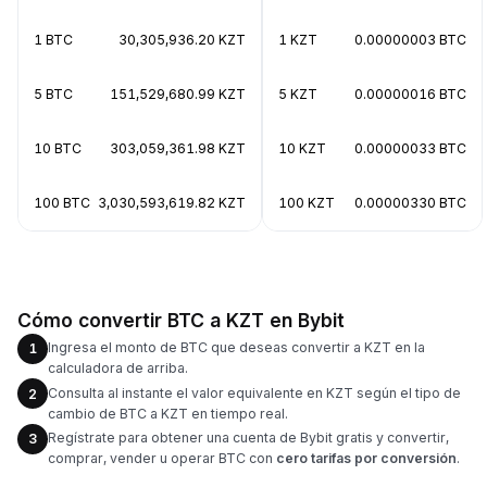
1 BTC
30,305,936.20 KZT
1 KZT
0.00000003 BTC
5 BTC
151,529,680.99 KZT
5 KZT
0.00000016 BTC
10 BTC
303,059,361.98 KZT
10 KZT
0.00000033 BTC
100 BTC
3,030,593,619.82 KZT
100 KZT
0.00000330 BTC
Cómo convertir BTC a KZT en Bybit
Ingresa el monto de BTC que deseas convertir a KZT en la
1
calculadora de arriba.
Consulta al instante el valor equivalente en KZT según el tipo de
2
cambio de BTC a KZT en tiempo real.
Regístrate para obtener una cuenta de Bybit gratis y convertir,
3
comprar, vender u operar BTC con
cero tarifas por conversión
.