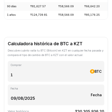
90 días
₸81,627.57
₸58,566.09
₸66,642.20
+
1 años
₸124,739.81
₸58,566.09
₸85,176.25
-
Calculadora histórica de BTC a KZT
Descubre cuánto valía tu BTC (Bitcoin) en KZT en cualquier fecha pasada y
compara el tipo de cambio de BTC a KZT con el valor actual.
Comprar
BTC
Fecha
Fecha
₸30,305,936.20
Valor histórico