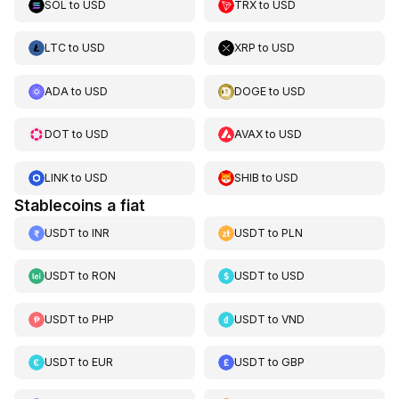
SOL
to
USD
TRX
to
USD
LTC
to
USD
XRP
to
USD
ADA
to
USD
DOGE
to
USD
DOT
to
USD
AVAX
to
USD
LINK
to
USD
SHIB
to
USD
Stablecoins a fiat
USDT
to
INR
USDT
to
PLN
USDT
to
RON
USDT
to
USD
USDT
to
PHP
USDT
to
VND
USDT
to
EUR
USDT
to
GBP