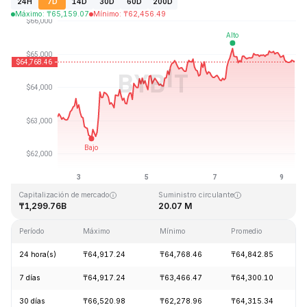
24H
7D
14D
30D
60D
200D
Máximo
:
₸
65,159.07
Mínimo
:
₸
62,456.49
Última actualización: 2026-08-09, 08:57 GMT+0
Máximo histórico
Mínimo histórico
₸126,080.00
₸67.81
Capitalización de mercado
Suministro circulante
₸1,299.76B
20.07 M
Período
Máximo
Mínimo
Promedio
C
24 hora(s)
₸64,917.24
₸64,768.46
₸64,842.85
-
7 días
₸64,917.24
₸63,466.47
₸64,300.10
+
30 días
₸66,520.98
₸62,278.96
₸64,315.34
+