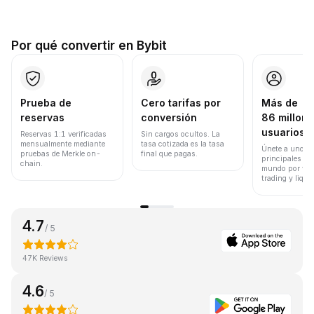
Por qué convertir en Bybit
Prueba de
Cero tarifas por
Más de
reservas
conversión
86 millone
usuarios
Reservas 1:1 verificadas
Sin cargos ocultos. La
mensualmente mediante
tasa cotizada es la tasa
Únete a uno de
pruebas de Merkle on-
final que pagas.
principales ex
chain.
mundo por vol
trading y liqui
4.7
/ 5
47K Reviews
4.6
/ 5