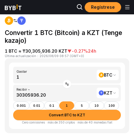
Regístrese
Inicio
BTC to KZT
Convertir 1 BTC (Bitcoin) a KZT (Tenge
kazajo)
1 BTC ≈ ₸30,305,936.20 KZT
▼
-0.27%
24h
Última actualización
：
2026/08/09 08:57
(
GMT+0
)
Gastar
BTC
Recibir ~
KZT
0.001
0.01
0.1
1
5
10
100
Convert BTC to KZT
Cero comisiones · más de 350 criptos · más de 40 monedas fiat