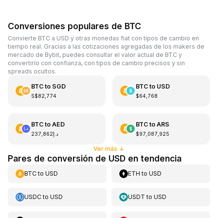
Conversiones populares de BTC
Convierte BTC a USD y otras monedas fiat con tipos de cambio en
tiempo real. Gracias a las cotizaciones agregadas de los makers de
mercado de Bybit, puedes consultar el valor actual de BTC y
convertirlo con confianza, con tipos de cambio precisos y sin
spreads ocultos.
BTC
to
SGD
BTC
to
USD
S$82,774
$64,768
BTC
to
AED
BTC
to
ARS
د.إ237,862
$97,087,925
Ver más
↓
Pares de conversión de USD en tendencia
BTC
to
USD
ETH
to
USD
USDC
to
USD
USDT
to
USD