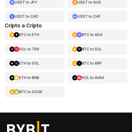
USDT
to
JPY
USDT
to
AUD
USDT
to
CAD
USDT
to
CHF
Cripto a Cripto
BTC
to
ETH
BTC
to
ADA
SOL
to
TRX
BTC
to
SOL
ETH
to
SOL
BTC
to
XRP
ETH
to
BNB
SOL
to
AVAX
BTC
to
DOGE