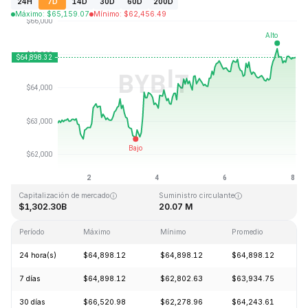
24H
7D
14D
30D
60D
200D
Máximo
:
$
65,159.07
Mínimo
:
$
62,456.49
Última actualización: 2026-08-08, 01:46 GMT+0
Máximo histórico
Mínimo histórico
$126,080.00
$67.81
Capitalización de mercado
Suministro circulante
$1,302.30B
20.07 M
Período
Máximo
Mínimo
Promedio
C
24 hora(s)
$64,898.12
$64,898.12
$64,898.12
+
7 días
$64,898.12
$62,802.63
$63,934.75
+
30 días
$66,520.98
$62,278.96
$64,243.61
+