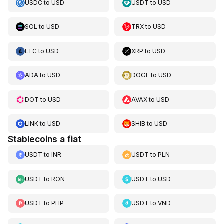
USDC
to
USD
USDT
to
USD
SOL
to
USD
TRX
to
USD
LTC
to
USD
XRP
to
USD
ADA
to
USD
DOGE
to
USD
DOT
to
USD
AVAX
to
USD
LINK
to
USD
SHIB
to
USD
Stablecoins a fiat
USDT
to
INR
USDT
to
PLN
USDT
to
RON
USDT
to
USD
USDT
to
PHP
USDT
to
VND