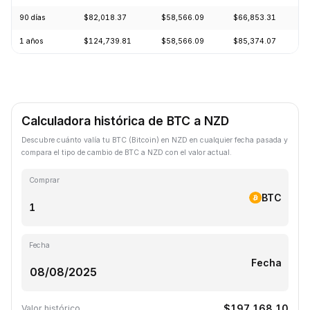
90 días
$82,018.37
$58,566.09
$66,853.31
+
1 años
$124,739.81
$58,566.09
$85,374.07
-
Calculadora histórica de BTC a NZD
Descubre cuánto valía tu BTC (Bitcoin) en NZD en cualquier fecha pasada y
compara el tipo de cambio de BTC a NZD con el valor actual.
Comprar
BTC
Fecha
Fecha
$197,168.10
Valor histórico