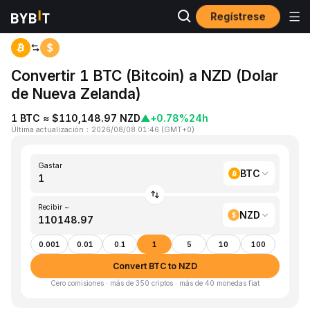
Regístrese
Inicio
BTC to NZD
Convertir 1 BTC (Bitcoin) a NZD (Dolar
de Nueva Zelanda)
1 BTC ≈ $110,148.97 NZD
▲
+0.78%
24h
Última actualización
：
2026/08/08 01:46
(
GMT+0
)
Gastar
BTC
Recibir ~
NZD
0.001
0.01
0.1
1
5
10
100
Convert BTC to NZD
Cero comisiones · más de 350 criptos · más de 40 monedas fiat