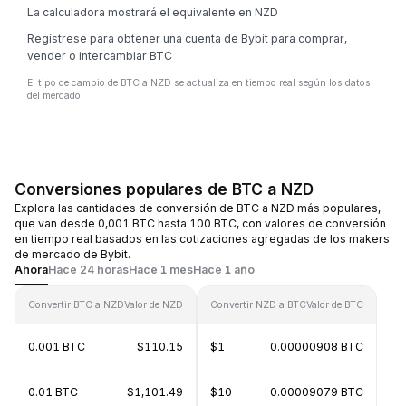
La calculadora mostrará el equivalente en NZD
Regístrese para obtener una cuenta de Bybit para comprar,
vender o intercambiar BTC
El tipo de cambio de BTC a NZD se actualiza en tiempo real según los datos
del mercado.
Conversiones populares de BTC a NZD
Explora las cantidades de conversión de BTC a NZD más populares,
que van desde 0,001 BTC hasta 100 BTC, con valores de conversión
en tiempo real basados en las cotizaciones agregadas de los makers
de mercado de Bybit.
Ahora
Hace 24 horas
Hace 1 mes
Hace 1 año
Convertir BTC a NZD
Valor de NZD
Convertir NZD a BTC
Valor de BTC
0.001 BTC
$110.15
$1
0.00000908 BTC
0.01 BTC
$1,101.49
$10
0.00009079 BTC