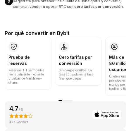
Regístrate para obtener una cuenta de Bybit gratis y convertir,
3
comprar, vender u operar BTC con
cero tarifas por conversión
.
Por qué convertir en Bybit
Prueba de
Cero tarifas por
Más de
reservas
conversión
86 millone
usuarios
Reservas 1:1 verificadas
Sin cargos ocultos. La
mensualmente mediante
tasa cotizada es la tasa
Únete a uno de
pruebas de Merkle on-
final que pagas.
principales ex
chain.
mundo por vol
trading y liqui
4.7
/ 5
47K Reviews