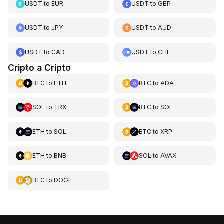
USDT
to
EUR
USDT
to
GBP
USDT
to
JPY
USDT
to
AUD
USDT
to
CAD
USDT
to
CHF
Cripto a Cripto
BTC
to
ETH
BTC
to
ADA
SOL
to
TRX
BTC
to
SOL
ETH
to
SOL
BTC
to
XRP
ETH
to
BNB
SOL
to
AVAX
BTC
to
DOGE