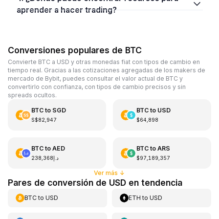
aprender a hacer trading?
Conversiones populares de BTC
Convierte BTC a USD y otras monedas fiat con tipos de cambio en
tiempo real. Gracias a las cotizaciones agregadas de los makers de
mercado de Bybit, puedes consultar el valor actual de BTC y
convertirlo con confianza, con tipos de cambio precisos y sin
spreads ocultos.
BTC
to
SGD
BTC
to
USD
S$82,947
$64,898
BTC
to
AED
BTC
to
ARS
د.إ238,368
$97,189,357
Ver más
↓
Pares de conversión de USD en tendencia
BTC
to
USD
ETH
to
USD