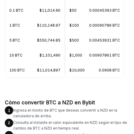
0.1 BTC
$11,014.90
$50
0.00045393 BTC
1 BTC
$110,148.97
$100
0.00090786 BTC
5 BTC
$550,744.85
$500
0.00453931 BTC
10 BTC
$1,101,490
$1,000
0.00907861 BTC
100 BTC
$11,014,897
$10,000
0.0908 BTC
Cómo convertir BTC a NZD en Bybit
Ingresa el monto de BTC que deseas convertir a NZD en la
1
calculadora de arriba.
Consulta al instante el valor equivalente en NZD según el tipo de
2
cambio de BTC a NZD en tiempo real.