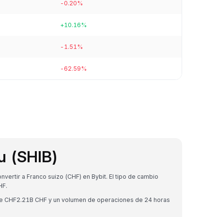
-0.20%
+10.16%
-1.51%
-62.59%
u (SHIB)
vertir a Franco suizo (CHF) en Bybit. El tipo de cambio
HF.
 de CHF2.21B CHF y un volumen de operaciones de 24 horas