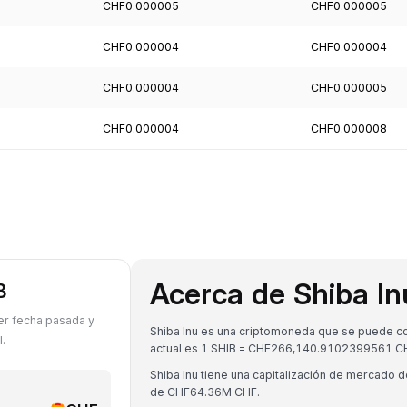
CHF0.000005
CHF0.000005
CHF0.000004
CHF0.000004
CHF0.000004
CHF0.000005
CHF0.000004
CHF0.000008
Acerca de Shiba In
B
ier fecha pasada y
Shiba Inu es una criptomoneda que se puede con
.
actual es 1 SHIB = CHF266,140.9102399561 C
Shiba Inu tiene una capitalización de mercado
de CHF64.36M CHF.