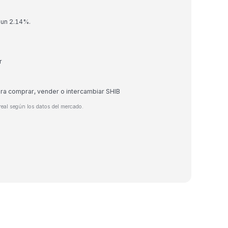
 un 2.14%.
r
ara comprar, vender o intercambiar SHIB
real según los datos del mercado.