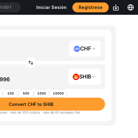
Regístrese
Iniciar Sesión
/USDT
CHF
SHIB
100
500
1000
10000
Convert CHF to SHIB
ones · más de 350 criptos · más de 40 monedas fiat