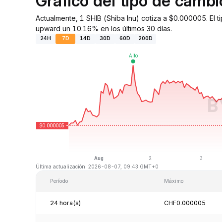
Gráfico del tipo de camb
Actualmente, 1 SHIB (Shiba Inu) cotiza a $0.000005. El 
upward un 10.16% en los últimos 30 días.
24H
7D
14D
30D
60D
200D
Última actualización: 2026-08-07, 09:43 GMT+0
Período
Máximo
24 hora(s)
CHF0.000005