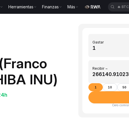
Herramientas
Finanzas
Más
🔥
BTC
Gastar
(Franco
Recibir ~
HIBA INU)
1
10
50
24h
Cero comisi