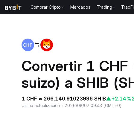
Comprar Cripto
Mercados
Trading
TradFi
Inicio
CHF to SHIB
Convertir 1 CHF 
suizo) a SHIB (S
1 CHF ≈ 266,140.91023996 SHIB
▲
+2.14%
Última actualización
：
2026/08/07 09:43
(
GMT+0
)