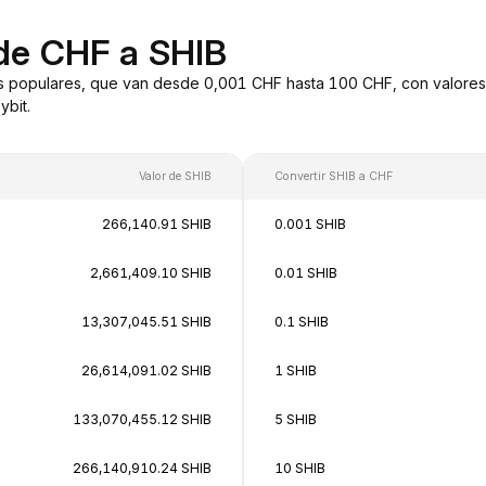
de CHF a SHIB
s populares, que van desde 0,001 CHF hasta 100 CHF, con valores
bit.
Valor de SHIB
Convertir SHIB a CHF
266,140.91 SHIB
0.001 SHIB
2,661,409.10 SHIB
0.01 SHIB
13,307,045.51 SHIB
0.1 SHIB
26,614,091.02 SHIB
1 SHIB
133,070,455.12 SHIB
5 SHIB
266,140,910.24 SHIB
10 SHIB