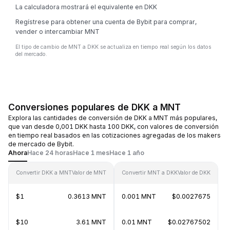
La calculadora mostrará el equivalente en DKK
Regístrese para obtener una cuenta de Bybit para comprar,
vender o intercambiar MNT
El tipo de cambio de MNT a DKK se actualiza en tiempo real según los datos
del mercado.
Conversiones populares de DKK a MNT
Explora las cantidades de conversión de DKK a MNT más populares,
que van desde 0,001 DKK hasta 100 DKK, con valores de conversión
en tiempo real basados en las cotizaciones agregadas de los makers
de mercado de Bybit.
Ahora
Hace 24 horas
Hace 1 mes
Hace 1 año
Convertir DKK a MNT
Valor de MNT
Convertir MNT a DKK
Valor de DKK
$1
0.3613 MNT
0.001 MNT
$0.0027675
$10
3.61 MNT
0.01 MNT
$0.02767502