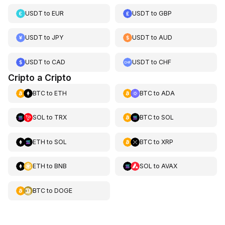
USDT
to
EUR
USDT
to
GBP
USDT
to
JPY
USDT
to
AUD
USDT
to
CAD
USDT
to
CHF
Cripto a Cripto
BTC
to
ETH
BTC
to
ADA
SOL
to
TRX
BTC
to
SOL
ETH
to
SOL
BTC
to
XRP
ETH
to
BNB
SOL
to
AVAX
BTC
to
DOGE