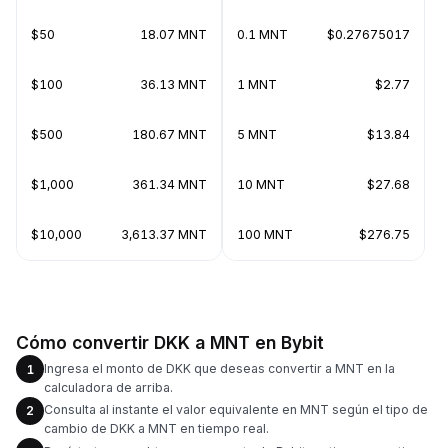
$50
18.07 MNT
0.1 MNT
$0.27675017
$100
36.13 MNT
1 MNT
$2.77
$500
180.67 MNT
5 MNT
$13.84
$1,000
361.34 MNT
10 MNT
$27.68
$10,000
3,613.37 MNT
100 MNT
$276.75
Cómo convertir DKK a MNT en Bybit
Ingresa el monto de DKK que deseas convertir a MNT en la
1
calculadora de arriba.
Consulta al instante el valor equivalente en MNT según el tipo de
2
cambio de DKK a MNT en tiempo real.