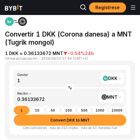
Regístrese
Inicio
DKK to MNT
Convertir 1 DKK (Corona danesa) a MNT
(Tugrik mongol)
1 DKK ≈ 0.36133672 MNT
▼
-0.54%
24h
Última actualización
：
2026/08/10 07:44
(
GMT+0
)
Gastar
DKK
Recibir ~
MNT
1
10
50
100
500
1000
10000
Convert DKK to MNT
Cero comisiones · más de 350 criptos · más de 40 monedas fiat