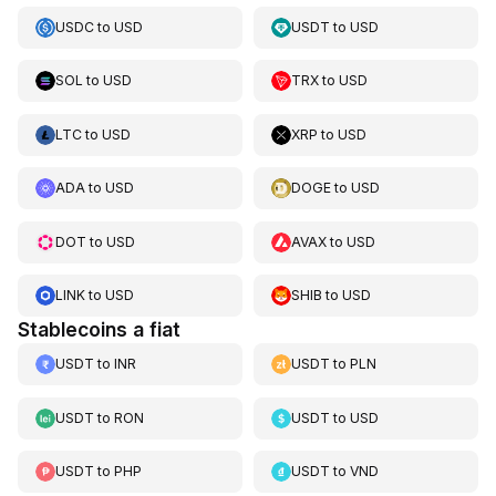
USDC
to
USD
USDT
to
USD
SOL
to
USD
TRX
to
USD
LTC
to
USD
XRP
to
USD
ADA
to
USD
DOGE
to
USD
DOT
to
USD
AVAX
to
USD
LINK
to
USD
SHIB
to
USD
Stablecoins a fiat
USDT
to
INR
USDT
to
PLN
USDT
to
RON
USDT
to
USD
USDT
to
PHP
USDT
to
VND