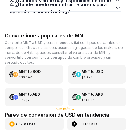
3. ¿Cuántos Mantle hay disponibles en total?
4. ¿Dónde puedo encontrar recursos para
aprender a hacer trading?
Conversiones populares de MNT
Convierte MNT a USD y otras monedas fiat con tipos de cambio en
tiempo real. Gracias a las cotizaciones agregadas de los makers de
mercado de Bybit, puedes consultar el valor actual de MNT y
convertirlo con confianza, con tipos de cambio precisos y sin
spreads ocultos.
MNT
to
SGD
MNT
to
USD
S$0.547
$0.428
MNT
to
AED
MNT
to
ARS
د.إ1.57
$640.95
Ver más
↓
Pares de conversión de USD en tendencia
BTC
to
USD
ETH
to
USD