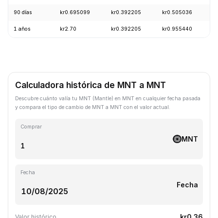
90 días
kr0.695099
kr0.392205
kr0.505036
-
1 años
kr2.70
kr0.392205
kr0.955440
-
Calculadora histórica de MNT a MNT
Descubre cuánto valía tu MNT (Mantle) en MNT en cualquier fecha pasada
y compara el tipo de cambio de MNT a MNT con el valor actual.
Comprar
MNT
Fecha
Fecha
kr0.36
Valor histórico