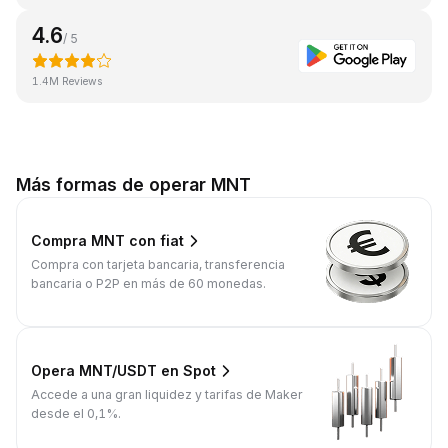
4.6
/ 5
1.4M Reviews
Más formas de operar MNT
Compra MNT con fiat
Compra con tarjeta bancaria, transferencia
bancaria o P2P en más de 60 monedas.
Opera MNT/USDT en Spot
Accede a una gran liquidez y tarifas de Maker
desde el 0,1%.