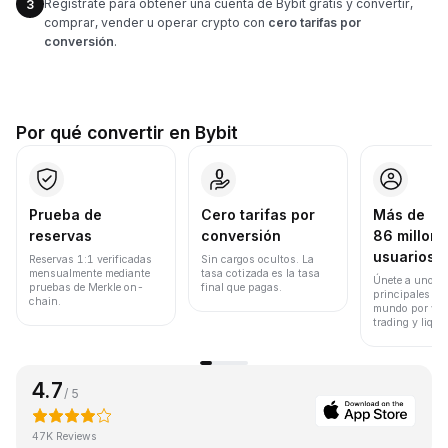
Regístrate para obtener una cuenta de Bybit gratis y convertir,
3
comprar, vender u operar crypto con
cero tarifas por
conversión
.
Por qué convertir en Bybit
Prueba de
Cero tarifas por
Más de
reservas
conversión
86 millone
usuarios
Reservas 1:1 verificadas
Sin cargos ocultos. La
mensualmente mediante
tasa cotizada es la tasa
Únete a uno de
pruebas de Merkle on-
final que pagas.
principales ex
chain.
mundo por vol
trading y liqui
4.7
/ 5
47K Reviews