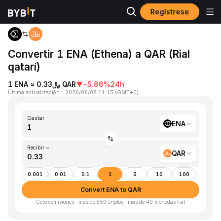
Regístrese
Inicio
ENA to QAR
Convertir 1 ENA (Ethena) a QAR (Rial
qatarí)
1 ENA ≈ ﷼0.33 QAR
▼
-5.86%
24h
Última actualización
：
2026/08/08 11:15
(
GMT+0
)
Gastar
ENA
Recibir ~
QAR
0.001
0.01
0.1
1
5
10
100
Convert ENA to QAR
Cero comisiones · más de 350 criptos · más de 40 monedas fiat