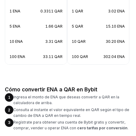
1 ENA
0.3311 QAR
1 QAR
3.02 ENA
5 ENA
1.66 QAR
5 QAR
15.10 ENA
10 ENA
3.31 QAR
10 QAR
30.20 ENA
100 ENA
33.11 QAR
100 QAR
302.04 ENA
Cómo convertir ENA a QAR en Bybit
Ingresa el monto de ENA que deseas convertir a QAR en la
1
calculadora de arriba.
Consulta al instante el valor equivalente en QAR según el tipo de
2
cambio de ENA a QAR en tiempo real.
Regístrate para obtener una cuenta de Bybit gratis y convertir,
3
comprar, vender u operar ENA con
cero tarifas por conversión
.