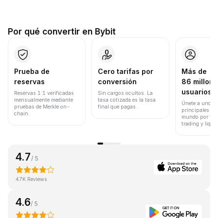
Por qué convertir en Bybit
Prueba de
Cero tarifas por
Más de
reservas
conversión
86 millone
usuarios
Reservas 1:1 verificadas
Sin cargos ocultos. La
mensualmente mediante
tasa cotizada es la tasa
Únete a uno de
pruebas de Merkle on-
final que pagas.
principales ex
chain.
mundo por vol
trading y liqui
4.7
/ 5
47K Reviews
4.6
/ 5