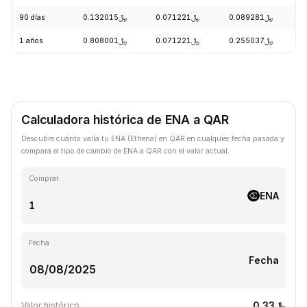
90 días
﷼0.132015
﷼0.071221
﷼0.089281
+
1 años
﷼0.808001
﷼0.071221
﷼0.255037
-
Calculadora histórica de ENA a QAR
Descubre cuánto valía tu ENA (Ethena) en QAR en cualquier fecha pasada y
compara el tipo de cambio de ENA a QAR con el valor actual.
Comprar
ENA
Fecha
Fecha
﷼0.33
Valor histórico