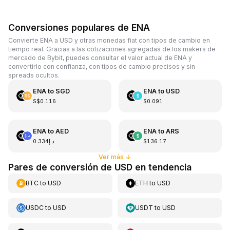
Conversiones populares de ENA
Convierte ENA a USD y otras monedas fiat con tipos de cambio en
tiempo real. Gracias a las cotizaciones agregadas de los makers de
mercado de Bybit, puedes consultar el valor actual de ENA y
convertirlo con confianza, con tipos de cambio precisos y sin
spreads ocultos.
ENA
to
SGD
ENA
to
USD
S$0.116
$0.091
ENA
to
AED
ENA
to
ARS
د.إ0.334
$136.17
Ver más
↓
Pares de conversión de USD en tendencia
BTC
to
USD
ETH
to
USD
USDC
to
USD
USDT
to
USD