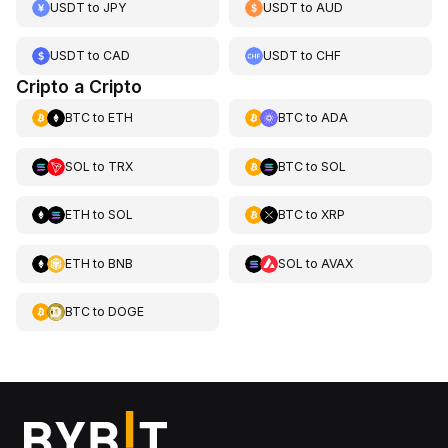
USDT
to
JPY
USDT
to
AUD
USDT
to
CAD
USDT
to
CHF
Cripto a Cripto
BTC
to
ETH
BTC
to
ADA
SOL
to
TRX
BTC
to
SOL
ETH
to
SOL
BTC
to
XRP
ETH
to
BNB
SOL
to
AVAX
BTC
to
DOGE