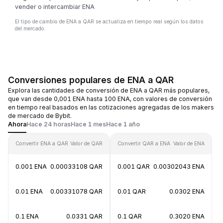
vender o intercambiar ENA
El tipo de cambio de ENA a QAR se actualiza en tiempo real según los datos
del mercado.
Conversiones populares de ENA a QAR
Explora las cantidades de conversión de ENA a QAR más populares,
que van desde 0,001 ENA hasta 100 ENA, con valores de conversión
en tiempo real basados en las cotizaciones agregadas de los makers
de mercado de Bybit.
Ahora
Hace 24 horas
Hace 1 mes
Hace 1 año
Convertir ENA a QAR
Valor de QAR
Convertir QAR a ENA
Valor de ENA
0.001 ENA
0.00033108 QAR
0.001 QAR
0.00302043 ENA
0.01 ENA
0.00331078 QAR
0.01 QAR
0.0302 ENA
0.1 ENA
0.0331 QAR
0.1 QAR
0.3020 ENA