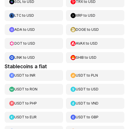
SOL
to
USD
TRX
to
USD
LTC
to
USD
XRP
to
USD
ADA
to
USD
DOGE
to
USD
DOT
to
USD
AVAX
to
USD
LINK
to
USD
SHIB
to
USD
Stablecoins a fiat
USDT
to
INR
USDT
to
PLN
USDT
to
RON
USDT
to
USD
USDT
to
PHP
USDT
to
VND
USDT
to
EUR
USDT
to
GBP