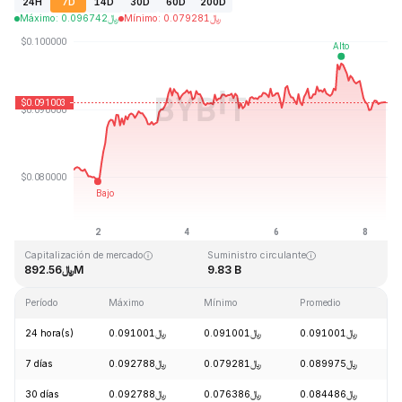
24H
7D
14D
30D
60D
200D
Máximo
:
0.096742
﷼
Mínimo
:
0.079281
﷼
Última actualización: 2026-08-08, 11:15 GMT+0
Máximo histórico
Mínimo histórico
﷼0.070228
﷼1.52
Capitalización de mercado
Suministro circulante
﷼892.56M
9.83 B
Período
Máximo
Mínimo
Promedio
C
24 hora(s)
﷼0.091001
﷼0.091001
﷼0.091001
-
7 días
﷼0.092788
﷼0.079281
﷼0.089975
+
30 días
﷼0.092788
﷼0.076386
﷼0.084486
+