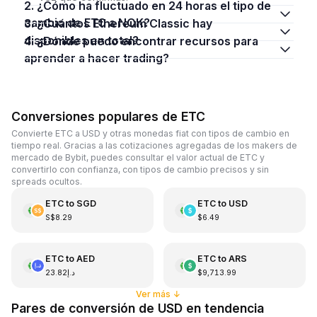
2. ¿Cómo ha fluctuado en 24 horas el tipo de
cambio de ETC a NOK?
3. ¿Cuántos Ethereum Classic hay
disponibles en total?
4. ¿Dónde puedo encontrar recursos para
aprender a hacer trading?
Conversiones populares de ETC
Convierte ETC a USD y otras monedas fiat con tipos de cambio en
tiempo real. Gracias a las cotizaciones agregadas de los makers de
mercado de Bybit, puedes consultar el valor actual de ETC y
convertirlo con confianza, con tipos de cambio precisos y sin
spreads ocultos.
ETC
to
SGD
ETC
to
USD
S$8.29
$6.49
ETC
to
AED
ETC
to
ARS
د.إ23.82
$9,713.99
Ver más
↓
Pares de conversión de USD en tendencia