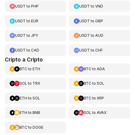
USDT
to
PHP
USDT
to
VND
USDT
to
EUR
USDT
to
GBP
USDT
to
JPY
USDT
to
AUD
USDT
to
CAD
USDT
to
CHF
Cripto a Cripto
BTC
to
ETH
BTC
to
ADA
SOL
to
TRX
BTC
to
SOL
ETH
to
SOL
BTC
to
XRP
ETH
to
BNB
SOL
to
AVAX
BTC
to
DOGE