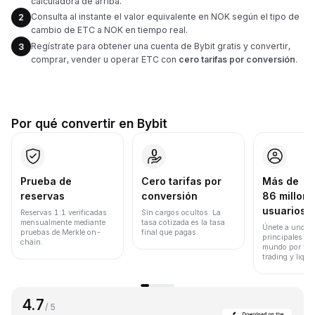
calculadora de arriba.
Consulta al instante el valor equivalente en NOK según el tipo de
2
cambio de ETC a NOK en tiempo real.
Regístrate para obtener una cuenta de Bybit gratis y convertir,
3
comprar, vender u operar ETC con
cero tarifas por conversión
.
Por qué convertir en Bybit
Prueba de
Cero tarifas por
Más de
reservas
conversión
86 millone
usuarios
Reservas 1:1 verificadas
Sin cargos ocultos. La
mensualmente mediante
tasa cotizada es la tasa
Únete a uno de
pruebas de Merkle on-
final que pagas.
principales ex
chain.
mundo por vol
trading y liqui
4.7
/ 5