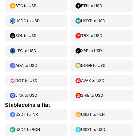
BTC
to
USD
ETH
to
USD
USDC
to
USD
USDT
to
USD
SOL
to
USD
TRX
to
USD
LTC
to
USD
XRP
to
USD
ADA
to
USD
DOGE
to
USD
DOT
to
USD
AVAX
to
USD
LINK
to
USD
SHIB
to
USD
Stablecoins a fiat
USDT
to
INR
USDT
to
PLN
USDT
to
RON
USDT
to
USD