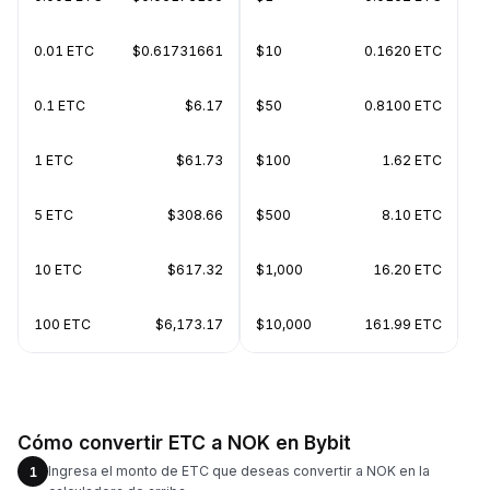
0.01 ETC
$0.61731661
$10
0.1620 ETC
0.1 ETC
$6.17
$50
0.8100 ETC
1 ETC
$61.73
$100
1.62 ETC
5 ETC
$308.66
$500
8.10 ETC
10 ETC
$617.32
$1,000
16.20 ETC
100 ETC
$6,173.17
$10,000
161.99 ETC
Cómo convertir ETC a NOK en Bybit
Ingresa el monto de ETC que deseas convertir a NOK en la
1