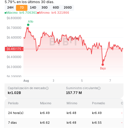
5.79% en los últimos 30 días.
24H
7D
14D
30D
60D
200D
Máximo
:
kr
6.706361
Mínimo
:
kr
6.321866
Última actualización: 2026-08-07, 21:15 GMT+0
Máximo histórico
Mínimo histórico
kr167.09
kr0.615038
Capitalización de mercado
Suministro circulante
kr1.02B
157.77 M
Período
Máximo
Mínimo
Promedio
Cam
24 hora(s)
kr6.49
kr6.48
kr6.49
-0.
7 días
kr6.62
kr6.48
kr6.55
-1.