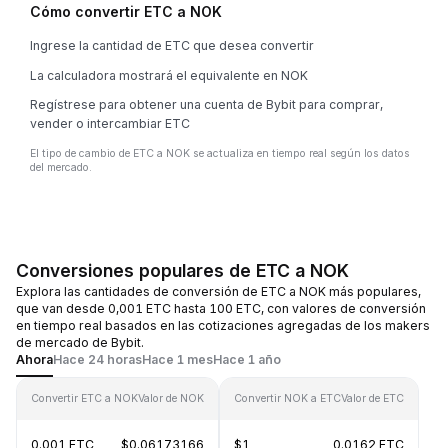
Cómo convertir ETC a NOK
Ingrese la cantidad de ETC que desea convertir
La calculadora mostrará el equivalente en NOK
Regístrese para obtener una cuenta de Bybit para comprar,
vender o intercambiar ETC
El tipo de cambio de ETC a NOK se actualiza en tiempo real según los datos
del mercado.
Conversiones populares de ETC a NOK
Explora las cantidades de conversión de ETC a NOK más populares,
que van desde 0,001 ETC hasta 100 ETC, con valores de conversión
en tiempo real basados en las cotizaciones agregadas de los makers
de mercado de Bybit.
Ahora
Hace 24 horas
Hace 1 mes
Hace 1 año
Convertir ETC a NOK
Valor de NOK
Convertir NOK a ETC
Valor de ETC
0.001 ETC
$0.06173166
$1
0.0162 ETC