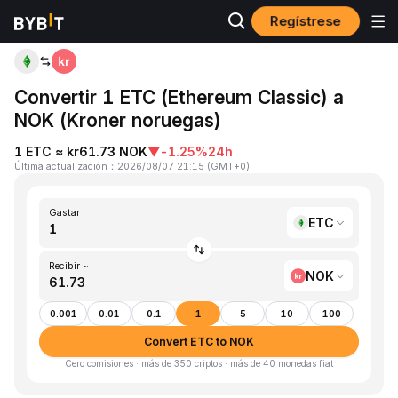
Regístrese
Inicio
ETC to NOK
Convertir 1 ETC (Ethereum Classic) a
NOK (Kroner noruegas)
1 ETC ≈ kr61.73 NOK
▼
-1.25%
24h
Última actualización
：
2026/08/07 21:15
(
GMT+0
)
Gastar
ETC
Recibir ~
NOK
0.001
0.01
0.1
1
5
10
100
Convert ETC to NOK
Cero comisiones · más de 350 criptos · más de 40 monedas fiat