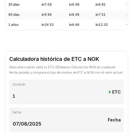
30 días
kr7.09
kr6.48
kr6.81
-5.
90 días
kr9.96
kr6.48
kr7.51
-9.
1 años
kr24.52
kr6.48
kr12.32
-69
Calculadora histórica de ETC a NOK
Descubre cuánto valía tu ETC (Ethereum Classic) en NOK en cualquier
fecha pasada y compara el tipo de cambio de ETC a NOK con el valor actual.
Comprar
ETC
Fecha
Fecha