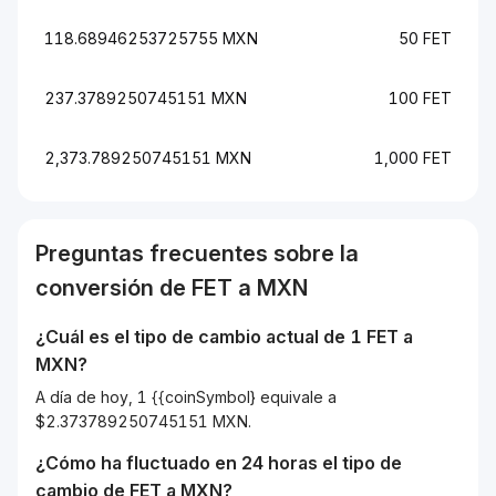
118.68946253725755 MXN
50 FET
237.3789250745151 MXN
100 FET
2,373.789250745151 MXN
1,000 FET
Preguntas frecuentes sobre la
conversión de
FET
a
MXN
¿Cuál es el tipo de cambio actual de 1
FET
a
MXN
?
A día de hoy, 1 {{coinSymbol} equivale a
$2.373789250745151 MXN.
¿Cómo ha fluctuado en 24 horas el tipo de
cambio de
FET
a
MXN
?