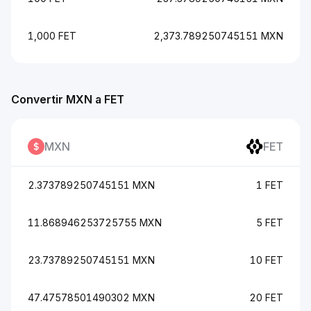
1,000 FET
2,373.789250745151 MXN
Convertir MXN a FET
MXN
FET
2.373789250745151 MXN
1 FET
11.868946253725755 MXN
5 FET
23.73789250745151 MXN
10 FET
47.47578501490302 MXN
20 FET