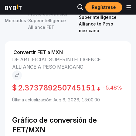
Regístrese
Artificial
Precio de Artificial
Superintelligence
Mercados
Superintelligence
Alliance to Peso
Alliance FET
mexicano
Convertir FET a MXN
DE ARTIFICIAL SUPERINTELLIGENCE
ALLIANCE A PESO MEXICANO
$
2.373789250745151
-5.48%
Última actualización: Aug 6, 2026, 18:00:00
Gráfico de conversión de
FET/
MXN