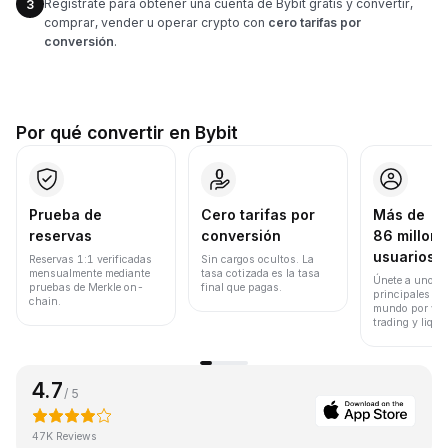
Regístrate para obtener una cuenta de Bybit gratis y convertir,
3
comprar, vender u operar crypto con
cero tarifas por
conversión
.
Por qué convertir en Bybit
Prueba de
Cero tarifas por
Más de
reservas
conversión
86 millone
usuarios
Reservas 1:1 verificadas
Sin cargos ocultos. La
mensualmente mediante
tasa cotizada es la tasa
Únete a uno de
pruebas de Merkle on-
final que pagas.
principales ex
chain.
mundo por vol
trading y liqui
4.7
/ 5
47K Reviews