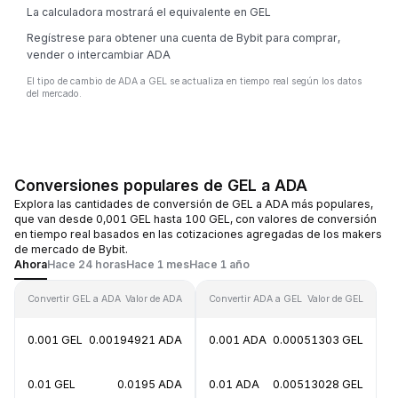
La calculadora mostrará el equivalente en GEL
Regístrese para obtener una cuenta de Bybit para comprar,
vender o intercambiar ADA
El tipo de cambio de ADA a GEL se actualiza en tiempo real según los datos
del mercado.
Conversiones populares de GEL a ADA
Explora las cantidades de conversión de GEL a ADA más populares,
que van desde 0,001 GEL hasta 100 GEL, con valores de conversión
en tiempo real basados en las cotizaciones agregadas de los makers
de mercado de Bybit.
Ahora
Hace 24 horas
Hace 1 mes
Hace 1 año
Convertir GEL a ADA
Valor de ADA
Convertir ADA a GEL
Valor de GEL
0.001 GEL
0.00194921 ADA
0.001 ADA
0.00051303 GEL
0.01 GEL
0.0195 ADA
0.01 ADA
0.00513028 GEL