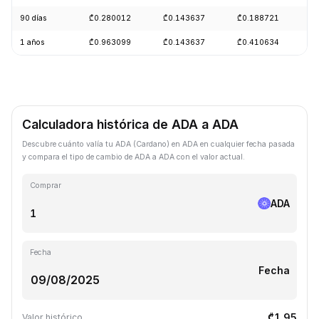
90 días
₾0.280012
₾0.143637
₾0.188721
+
1 años
₾0.963099
₾0.143637
₾0.410634
-
Calculadora histórica de ADA a ADA
Descubre cuánto valía tu ADA (Cardano) en ADA en cualquier fecha pasada
y compara el tipo de cambio de ADA a ADA con el valor actual.
Comprar
ADA
Fecha
Fecha
₾1.95
Valor histórico