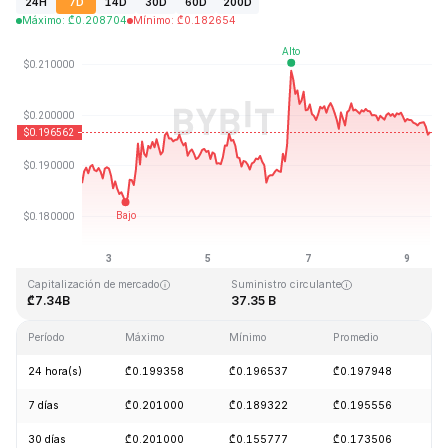
24H
7D
14D
30D
60D
200D
Máximo
:
₾
0.208704
Mínimo
:
₾
0.182654
Última actualización: 2026-08-09, 11:15 GMT+0
Máximo histórico
Mínimo histórico
₾3.09
₾0.019253
Capitalización de mercado
Suministro circulante
₾7.34B
37.35 B
Período
Máximo
Mínimo
Promedio
C
24 hora(s)
₾0.199358
₾0.196537
₾0.197948
-
7 días
₾0.201000
₾0.189322
₾0.195556
+
30 días
₾0.201000
₾0.155777
₾0.173506
+