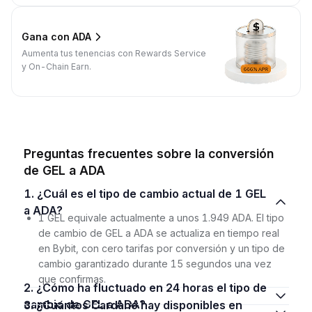
Gana con ADA
Aumenta tus tenencias con Rewards Service
y On-Chain Earn.
Preguntas frecuentes sobre la conversión
de GEL a ADA
1. ¿Cuál es el tipo de cambio actual de 1 GEL
a ADA?
1 GEL equivale actualmente a unos 1.949 ADA. El tipo
de cambio de GEL a ADA se actualiza en tiempo real
en Bybit, con cero tarifas por conversión y un tipo de
cambio garantizado durante 15 segundos una vez
que confirmas.
2. ¿Cómo ha fluctuado en 24 horas el tipo de
cambio de GEL a ADA?
3. ¿Cuántos Cardano hay disponibles en