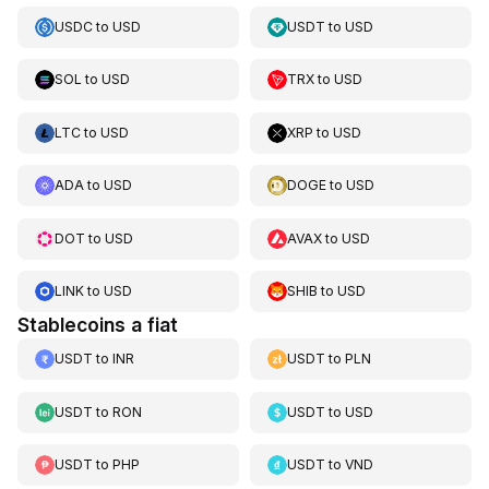
USDC
to
USD
USDT
to
USD
SOL
to
USD
TRX
to
USD
LTC
to
USD
XRP
to
USD
ADA
to
USD
DOGE
to
USD
DOT
to
USD
AVAX
to
USD
LINK
to
USD
SHIB
to
USD
Stablecoins a fiat
USDT
to
INR
USDT
to
PLN
USDT
to
RON
USDT
to
USD
USDT
to
PHP
USDT
to
VND