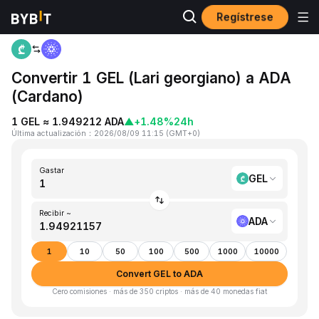
Regístrese
Inicio
GEL to ADA
Convertir 1 GEL (Lari georgiano) a ADA
(Cardano)
1 GEL ≈ 1.949212 ADA
▲
+1.48%
24h
Última actualización
：
2026/08/09 11:15
(
GMT+0
)
Gastar
GEL
Recibir ~
ADA
1
10
50
100
500
1000
10000
Convert GEL to ADA
Cero comisiones · más de 350 criptos · más de 40 monedas fiat