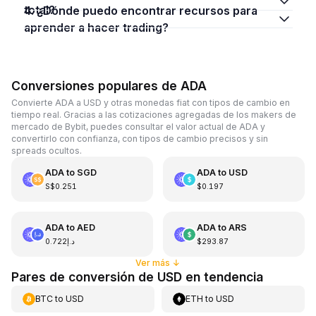
total?
4. ¿Dónde puedo encontrar recursos para
aprender a hacer trading?
Conversiones populares de ADA
Convierte ADA a USD y otras monedas fiat con tipos de cambio en
tiempo real. Gracias a las cotizaciones agregadas de los makers de
mercado de Bybit, puedes consultar el valor actual de ADA y
convertirlo con confianza, con tipos de cambio precisos y sin
spreads ocultos.
ADA
to
SGD
ADA
to
USD
S$0.251
$0.197
ADA
to
AED
ADA
to
ARS
د.إ0.722
$293.87
Ver más
↓
Pares de conversión de USD en tendencia
BTC
to
USD
ETH
to
USD