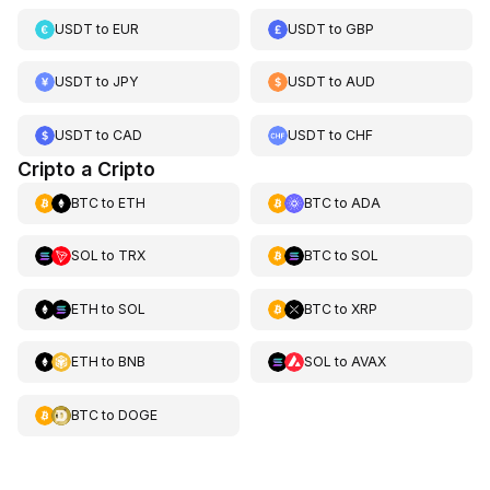
USDT
to
EUR
USDT
to
GBP
USDT
to
JPY
USDT
to
AUD
USDT
to
CAD
USDT
to
CHF
Cripto a Cripto
BTC
to
ETH
BTC
to
ADA
SOL
to
TRX
BTC
to
SOL
ETH
to
SOL
BTC
to
XRP
ETH
to
BNB
SOL
to
AVAX
BTC
to
DOGE