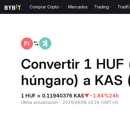
Comprar Cripto
Mercados
Trading
TradFi
Inicio
HUF to KAS
Convertir 1 HUF 
húngaro) a KAS 
1 HUF ≈ 0.11940376 KAS
▼
-1.84%
24h
Última actualización
：
2026/08/08 18:26
(
GMT+0
)