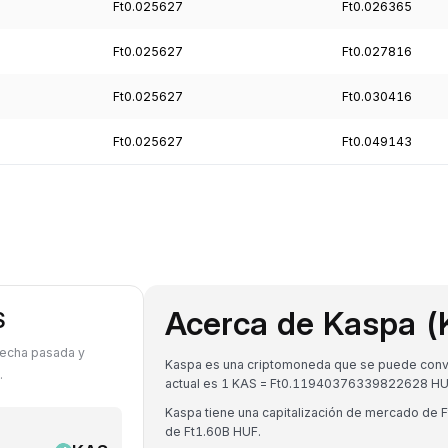
Ft0.025627
Ft0.026365
Ft0.025627
Ft0.027816
Ft0.025627
Ft0.030416
Ft0.025627
Ft0.049143
Acerca de Kaspa (
S
fecha pasada y
Kaspa es una criptomoneda que se puede convert
.
actual es 1 KAS = Ft0.11940376339822628 HU
Kaspa tiene una capitalización de mercado de
de Ft1.60B HUF.