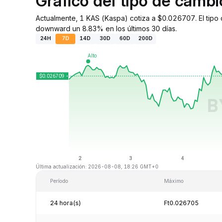
Gráfico del tipo de camb
Actualmente, 1 KAS (Kaspa) cotiza a $0.026707. El tipo
downward un 8.83% en los últimos 30 días.
24H
7D
14D
30D
60D
200D
Última actualización: 2026-08-08, 18:26 GMT+0
Período
Máximo
24 hora(s)
Ft0.026705