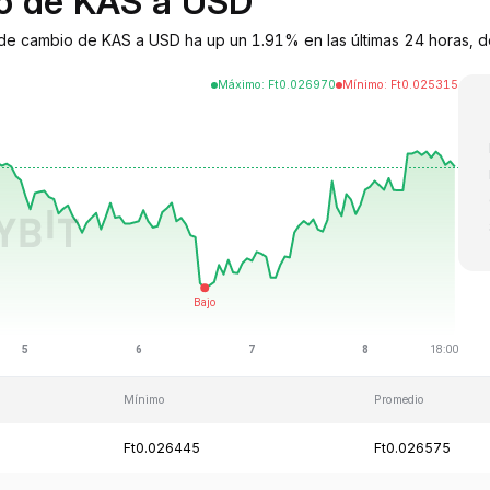
io de KAS a USD
 de cambio de KAS a USD ha up un 1.91% en las últimas 24 horas, d
Máximo
:
Ft
0.026970
Mínimo
:
Ft
0.025315
Mínimo
Promedio
Ft0.026445
Ft0.026575