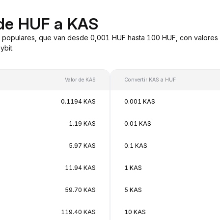
 de HUF a KAS
 populares, que van desde 0,001 HUF hasta 100 HUF, con valores 
bit.
Valor de KAS
Convertir KAS a HUF
0.1194 KAS
0.001 KAS
1.19 KAS
0.01 KAS
5.97 KAS
0.1 KAS
11.94 KAS
1 KAS
59.70 KAS
5 KAS
119.40 KAS
10 KAS