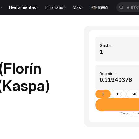
Herramientas
Finanzas
Más
🔥
BTC
Gastar
(Florín
Recibir ~
(Kaspa)
1
10
50
Cero comisi