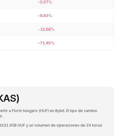
-0.07%
-8.83%
-12.68%
-71.40%
KAS)
ir a Florín húngaro (HUF) en Bybit. El tipo de cambio
F.
 Ft231.95B HUF y un volumen de operaciones de 24 horas