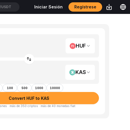
Regístrese
Iniciar Sesión
/USDT
HUF
KAS
100
500
1000
10000
Convert HUF to KAS
ones · más de 350 criptos · más de 40 monedas fiat