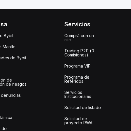
esa
Servicios
e Bybit
Comprá con un
clic
e Mantle
Trading P2P (0
Comisiones)
des de Bybit
Programa VIP
Programa de
ión de
Referidos
ión de riesgos
Servicios
 denuncias
Institucionales
Solicitud de listado
slámica
Solicitud de
proyecto RWA
 de