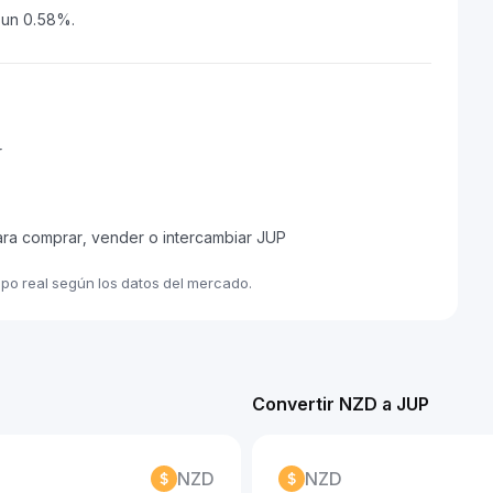
o un 0.58%.
r
ara comprar, vender o intercambiar JUP
mpo real según los datos del mercado.
Convertir NZD a JUP
NZD
NZD