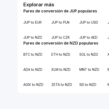
Explorar más
Pares de conversión de JUP populares
JUP to EUR
JUP to PLN
JUP to USD
JUP to NZD
JUP to CZK
JUP to AED
Pares de conversión de NZD populares
BTC to NZD
ETH to NZD
SOL to NZD
ADA to NZD
XLM to NZD
MNT to NZD
AGIX to NZD
ZETA to NZD
SEI to NZD