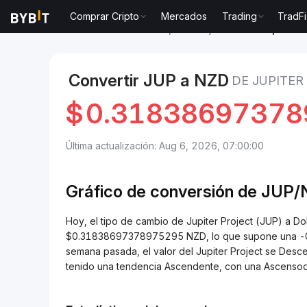
Comprar Cripto
Mercados
Trading
TradFi
Mercados
Precio de Jupiter Project JUP
Jupiter P
Convertir JUP a NZD
DE JUPITER
$
0.31838697378
Última actualización: Aug 6, 2026, 07:00:00
Gráfico de conversión de
JUP/
Hoy, el tipo de cambio de Jupiter Project (JUP) a D
$0.31838697378975295 NZD, lo que supone una -0.5
semana pasada, el valor del Jupiter Project se Desce
tenido una tendencia Ascendente, con una Ascenso