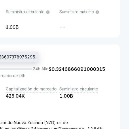
Suministro circulante
Suministro máximo
1.00B
--
31838697378975295
24h Alto
$
0.3246866091000315
ercado de eth
Capitalización de mercado
Suministro circulante
425.04K
1.00B
 Dolar de Nueva Zelanda (NZD) es de
en las últimas 24 horas y un Descenso de -12.84%