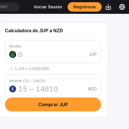
Regístrese
Iniciar Sesión
USDT
Calculadora de JUP a NZD
Recibe
JUP
1 JUP ≈ 0.3329 NZD
Invierte (15 ~ 14610)
NZD
$
Comprar JUP