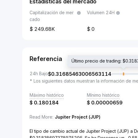
Estadísticas del mercado
Capitalización de mer
Volumen 24H
cado
249.68K
0
Referencia
Último precio de trading: $0.
24h Bajo
$
0.31685463006563114
* Los siguientes datos muestran la información de m
Máximo histórico
Mínimo histórico
$
0.180184
$
0.00000659
Read More
:
Jupiter Project (JUP)
El tipo de cambio actual de Jupiter Project (JUP) a
$0.31838697378975295. Se ha Descenso un -0.58% 