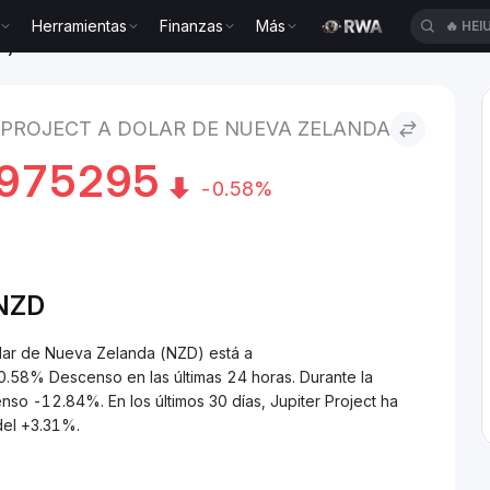
Herramientas
Finanzas
Más
🔥
HEI
roject to Dolar de Nueva Zelanda
 PROJECT A DOLAR DE NUEVA ZELANDA
975295
-0.58%
NZD
olar de Nueva Zelanda (NZD) está a
8% Descenso en las últimas 24 horas. Durante la
nso -12.84%. En los últimos 30 días, Jupiter Project ha
del +3.31%.