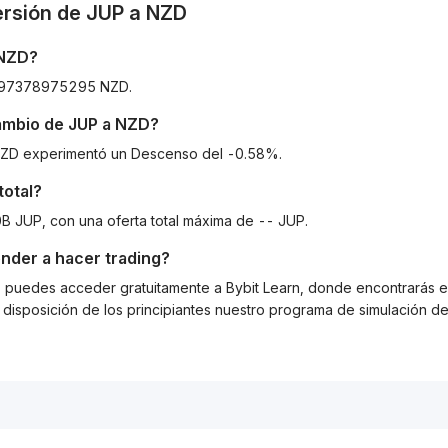
ersión de
JUP
a
NZD
NZD
?
8697378975295 NZD.
cambio de
JUP
a
NZD
?
a NZD experimentó un Descenso del -0.58%.
total?
00B JUP, con una oferta total máxima de -- JUP.
nder a hacer trading?
g, puedes acceder gratuitamente a Bybit Learn, donde encontrarás es
isposición de los principiantes nuestro programa de simulación de 