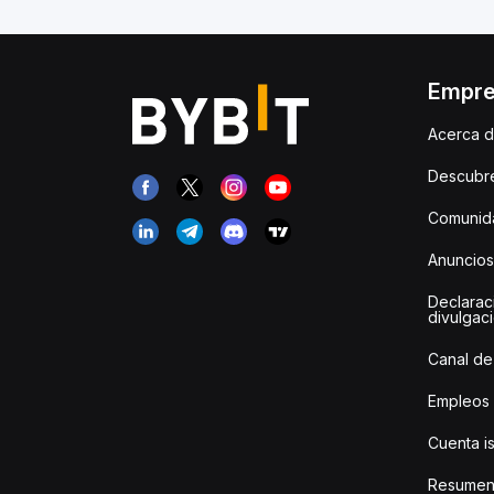
Empr
Acerca d
Descubr
Comunida
Anuncios
Declarac
divulgac
Canal de
Empleos
Cuenta i
Resumen