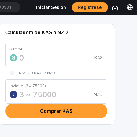
Regístrese
Iniciar Sesión
/USDT
Calculadora de KAS a NZD
Recibe
KAS
1 KAS ≈ 0.04037 NZD
Invierte (3 ~ 75000)
NZD
$
Comprar KAS