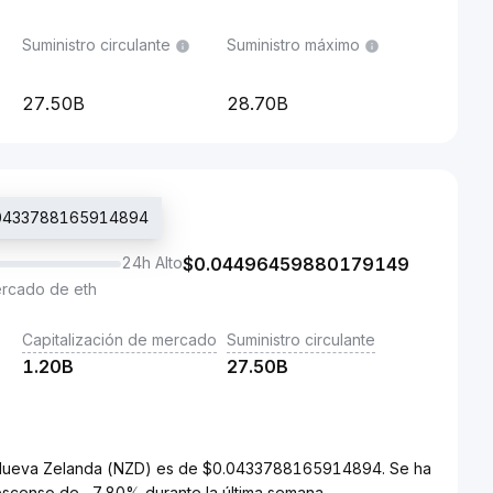
Suministro circulante
Suministro máximo
27.50B
28.70B
$0.0433788165914894
24h Alto
$
0.04496459880179149
ercado de eth
Capitalización de mercado
Suministro circulante
1.20B
27.50B
de Nueva Zelanda (NZD) es de $0.0433788165914894. Se ha
escenso de -7.80% durante la última semana.