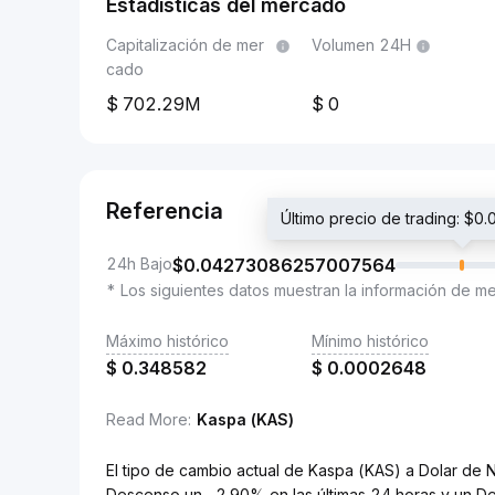
Estadísticas del mercado
Capitalización de mer
Volumen 24H
cado
702.29M
0
Referencia
Último precio de trading: 
24h Bajo
$
0.04273086257007564
* Los siguientes datos muestran la información de m
Máximo histórico
Mínimo histórico
$
0.348582
$
0.0002648
Read More
:
Kaspa (KAS)
El tipo de cambio actual de Kaspa (KAS) a Dolar 
Descenso un -2.90% en las últimas 24 horas y un D