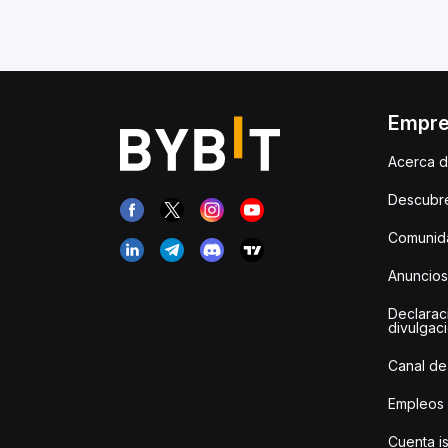
Empr
Acerca d
Descubr
Comunida
Anuncios
Declarac
divulgac
Canal de
Empleos
Cuenta i