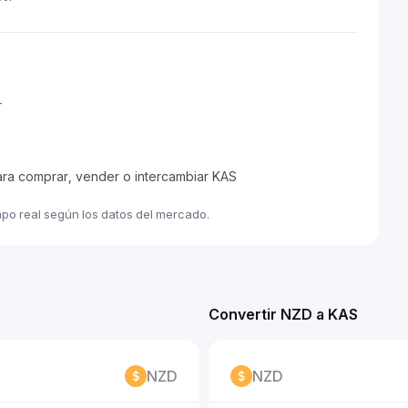
r
ara comprar, vender o intercambiar KAS
mpo real según los datos del mercado.
Convertir NZD a KAS
NZD
NZD