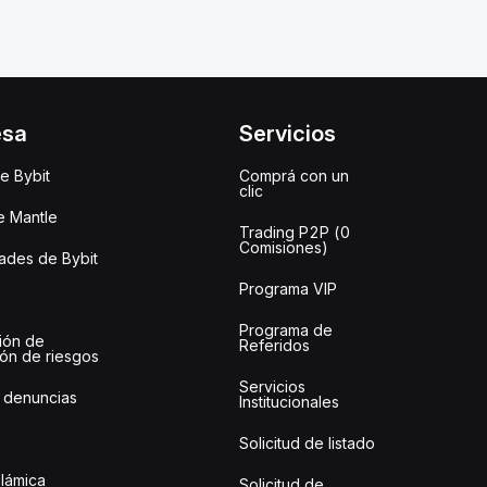
esa
Servicios
e Bybit
Comprá con un
clic
e Mantle
Trading P2P (0
Comisiones)
des de Bybit
Programa VIP
Programa de
ión de
Referidos
ión de riesgos
Servicios
 denuncias
Institucionales
Solicitud de listado
slámica
Solicitud de