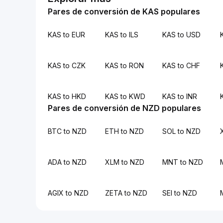
Pares de conversión de KAS populares
KAS to EUR
KAS to ILS
KAS to USD
KAS to CZK
KAS to RON
KAS to CHF
KAS to HKD
KAS to KWD
KAS to INR
Pares de conversión de NZD populares
BTC to NZD
ETH to NZD
SOL to NZD
ADA to NZD
XLM to NZD
MNT to NZD
AGIX to NZD
ZETA to NZD
SEI to NZD