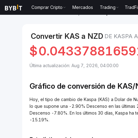
Comprar Cripto
Mercados
Trading
TradFi
Mercados
Precio de Kaspa KAS
Kaspa to Dolar d
Convertir KAS a NZD
DE KASPA 
$
0.04337881659
Última actualización: Aug 7, 2026, 04:00:00
Gráfico de conversión de
KAS/
Hoy, el tipo de cambio de Kaspa (KAS) a Dolar de
lo que supone una -2.90% Descenso en las últimas 2
Descenso -7.80%. En los últimos 30 días, Kaspa ha
-15.19%.