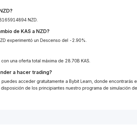
NZD
?
788165914894 NZD.
cambio de
KAS
a
NZD
?
a NZD experimentó un Descenso del -2.90%.
 con una oferta total máxima de 28.70B KAS.
nder a hacer trading?
g, puedes acceder gratuitamente a Bybit Learn, donde encontrarás es
isposición de los principiantes nuestro programa de simulación de 