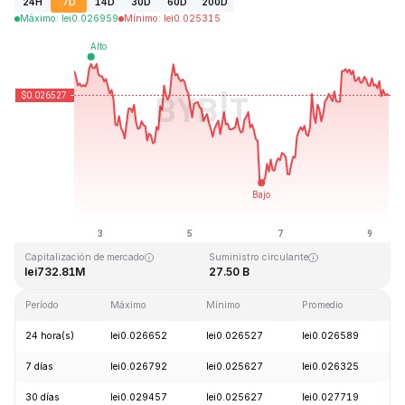
24H
7D
14D
30D
60D
200D
Máximo
:
lei
0.026959
Mínimo
:
lei
0.025315
Última actualización: 2026-08-09, 09:20 GMT+0
Máximo histórico
Mínimo histórico
lei0.207411
lei0.000171
Capitalización de mercado
Suministro circulante
lei732.81M
27.50 B
Período
Máximo
Mínimo
Promedio
C
24 hora(s)
lei0.026652
lei0.026527
lei0.026589
-
7 días
lei0.026792
lei0.025627
lei0.026325
-
30 días
lei0.029457
lei0.025627
lei0.027719
-