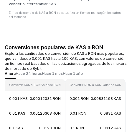
vender o intercambiar KAS
El tipo de cambio de KAS a RON se actualiza en tiempo real según los datos
del mercado.
Conversiones populares de KAS a RON
Explora las cantidades de conversión de KAS a RON más populares,
que van desde 0,001 KAS hasta 100 KAS, con valores de conversión
en tiempo real basados en las cotizaciones agregadas de los makers
de mercado de Bybit.
Ahora
Hace 24 horas
Hace 1 mes
Hace 1 año
Convertir KAS a RON
Valor de RON
Convertir RON a KAS
Valor de KAS
0.001 KAS
0.00012031 RON
0.001 RON
0.00831198 KAS
0.01 KAS
0.00120308 RON
0.01 RON
0.0831 KAS
0.1 KAS
0.0120 RON
0.1 RON
0.8312 KAS