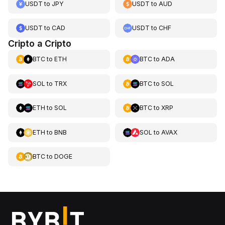
USDT
to
JPY
USDT
to
AUD
USDT
to
CAD
USDT
to
CHF
Cripto a Cripto
BTC
to
ETH
BTC
to
ADA
SOL
to
TRX
BTC
to
SOL
ETH
to
SOL
BTC
to
XRP
ETH
to
BNB
SOL
to
AVAX
BTC
to
DOGE