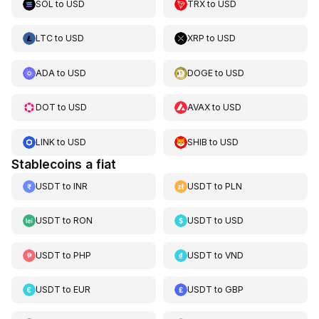
SOL
to
USD
TRX
to
USD
LTC
to
USD
XRP
to
USD
ADA
to
USD
DOGE
to
USD
DOT
to
USD
AVAX
to
USD
LINK
to
USD
SHIB
to
USD
Stablecoins a fiat
USDT
to
INR
USDT
to
PLN
USDT
to
RON
USDT
to
USD
USDT
to
PHP
USDT
to
VND
USDT
to
EUR
USDT
to
GBP