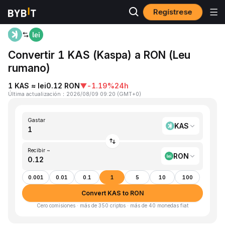
Regístrese
Inicio
KAS to RON
Convertir 1 KAS (Kaspa) a RON (Leu
rumano)
1 KAS ≈ lei0.12 RON
▼
-1.19%
24h
Última actualización
：
2026/08/09 09:20
(
GMT+0
)
Gastar
KAS
Recibir ~
RON
0.001
0.01
0.1
1
5
10
100
Convert KAS to RON
Cero comisiones · más de 350 criptos · más de 40 monedas fiat