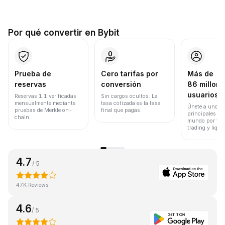
Por qué convertir en Bybit
Prueba de
Cero tarifas por
Más de
reservas
conversión
86 millone
usuarios
Reservas 1:1 verificadas
Sin cargos ocultos. La
mensualmente mediante
tasa cotizada es la tasa
Únete a uno de
pruebas de Merkle on-
final que pagas.
principales ex
chain.
mundo por vol
trading y liqui
4.7
/ 5
47K Reviews
4.6
/ 5