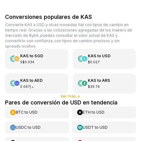
Conversiones populares de KAS
Convierte KAS a USD y otras monedas fiat con tipos de cambio en
tiempo real. Gracias a las cotizaciones agregadas de los makers de
mercado de Bybit, puedes consultar el valor actual de KAS y
convertirlo con confianza, con tipos de cambio precisos y sin
spreads ocultos.
KAS
to
SGD
KAS
to
USD
S$0.034
$0.027
KAS
to
AED
KAS
to
ARS
د.إ0.097
$39.76
Ver más
↓
Pares de conversión de USD en tendencia
BTC
to
USD
ETH
to
USD
USDC
to
USD
USDT
to
USD