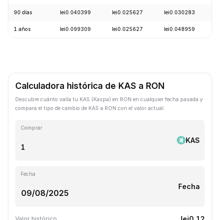
90 días
lei0.040399
lei0.025627
lei0.030283
-
1 años
lei0.099309
lei0.025627
lei0.048959
-
Calculadora histórica de KAS a RON
Descubre cuánto valía tu KAS (Kaspa) en RON en cualquier fecha pasada y
compara el tipo de cambio de KAS a RON con el valor actual.
Comprar
KAS
Fecha
Fecha
lei0.12
Valor histórico