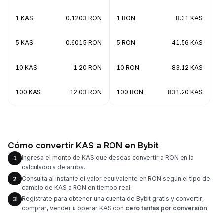
1 KAS
0.1203 RON
1 RON
8.31 KAS
5 KAS
0.6015 RON
5 RON
41.56 KAS
10 KAS
1.20 RON
10 RON
83.12 KAS
100 KAS
12.03 RON
100 RON
831.20 KAS
Cómo convertir KAS a RON en Bybit
Ingresa el monto de KAS que deseas convertir a RON en la
1
calculadora de arriba.
Consulta al instante el valor equivalente en RON según el tipo de
2
cambio de KAS a RON en tiempo real.
Regístrate para obtener una cuenta de Bybit gratis y convertir,
3
comprar, vender u operar KAS con
cero tarifas por conversión
.