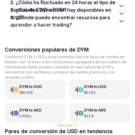
2. ¿Cómo ha fluctuado en 24 horas el tipo de
cambio de KWD a DYM?
3. ¿Cuántos Dymension hay disponibles en
total?
4. ¿Dónde puedo encontrar recursos para
aprender a hacer trading?
Conversiones populares de DYM
Convierte DYM a USD y otras monedas fiat con tipos de cambio en
tiempo real. Gracias a las cotizaciones agregadas de los makers de
mercado de Bybit, puedes consultar el valor actual de DYM y
convertirlo con confianza, con tipos de cambio precisos y sin
spreads ocultos.
DYM
to
SGD
DYM
to
USD
S$0.019
$0.015
DYM
to
AED
DYM
to
ARS
د.إ0.053
$21.8
Ver más
↓
Pares de conversión de USD en tendencia