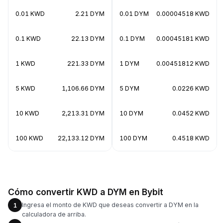
0.01 KWD
2.21 DYM
0.01 DYM
0.00004518 KWD
0.1 KWD
22.13 DYM
0.1 DYM
0.00045181 KWD
1 KWD
221.33 DYM
1 DYM
0.00451812 KWD
5 KWD
1,106.66 DYM
5 DYM
0.0226 KWD
10 KWD
2,213.31 DYM
10 DYM
0.0452 KWD
100 KWD
22,133.12 DYM
100 DYM
0.4518 KWD
Cómo convertir KWD a DYM en Bybit
Ingresa el monto de KWD que deseas convertir a DYM en la
1
calculadora de arriba.