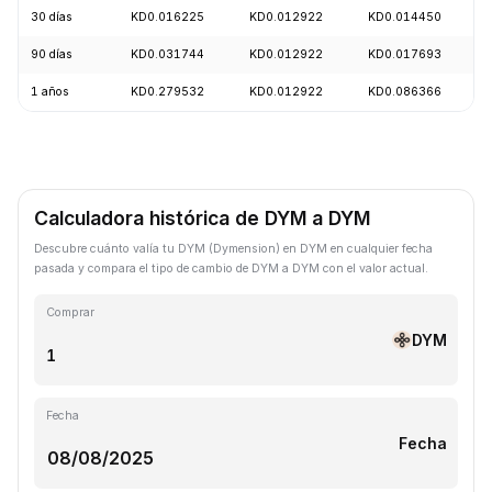
30 días
KD0.016225
KD0.012922
KD0.014450
90 días
KD0.031744
KD0.012922
KD0.017693
1 años
KD0.279532
KD0.012922
KD0.086366
Calculadora histórica de DYM a DYM
Descubre cuánto valía tu DYM (Dymension) en DYM en cualquier fecha
pasada y compara el tipo de cambio de DYM a DYM con el valor actual.
Comprar
DYM
Fecha
Fecha