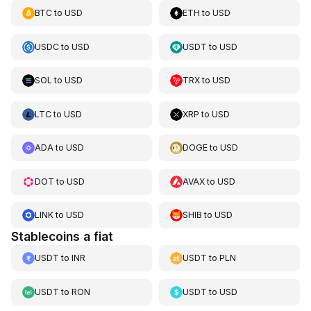
BTC
to
USD
ETH
to
USD
USDC
to
USD
USDT
to
USD
SOL
to
USD
TRX
to
USD
LTC
to
USD
XRP
to
USD
ADA
to
USD
DOGE
to
USD
DOT
to
USD
AVAX
to
USD
LINK
to
USD
SHIB
to
USD
Stablecoins a fiat
USDT
to
INR
USDT
to
PLN
USDT
to
RON
USDT
to
USD