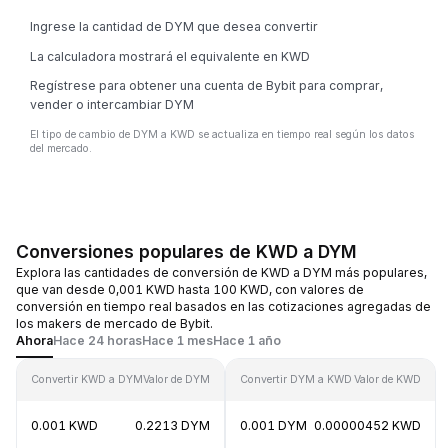
Ingrese la cantidad de DYM que desea convertir
La calculadora mostrará el equivalente en KWD
Regístrese para obtener una cuenta de Bybit para comprar,
vender o intercambiar DYM
El tipo de cambio de DYM a KWD se actualiza en tiempo real según los datos
del mercado.
Conversiones populares de KWD a DYM
Explora las cantidades de conversión de KWD a DYM más populares,
que van desde 0,001 KWD hasta 100 KWD, con valores de
conversión en tiempo real basados en las cotizaciones agregadas de
los makers de mercado de Bybit.
Ahora
Hace 24 horas
Hace 1 mes
Hace 1 año
Convertir KWD a DYM
Valor de DYM
Convertir DYM a KWD
Valor de KWD
0.001 KWD
0.2213 DYM
0.001 DYM
0.00000452 KWD