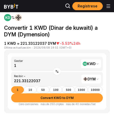
Regístrese
Inicio
KWD to DYM
Convertir 1 KWD (Dinar de kuwaití) a
DYM (Dymension)
1 KWD ≈ 221.33122037 DYM
▼
-5.53%
24h
Última actualización
：
2026/08/08 18:51
(
GMT+0
)
Gastar
KWD
Recibir ~
DYM
1
10
50
100
500
1000
10000
Convert KWD to DYM
Cero comisiones · más de 350 criptos · más de 40 monedas fiat