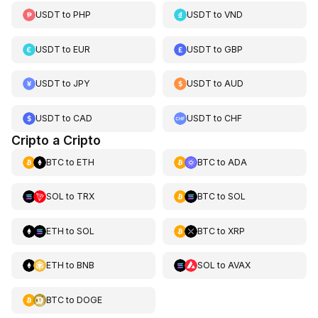
USDT
to
PHP
USDT
to
VND
USDT
to
EUR
USDT
to
GBP
USDT
to
JPY
USDT
to
AUD
USDT
to
CAD
USDT
to
CHF
Cripto a Cripto
BTC
to
ETH
BTC
to
ADA
SOL
to
TRX
BTC
to
SOL
ETH
to
SOL
BTC
to
XRP
ETH
to
BNB
SOL
to
AVAX
BTC
to
DOGE