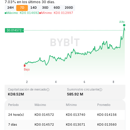
7.03% en los últimos 30 días.
24H
7D
14D
30D
60D
200D
Máximo
:
KD
0.014692
Mínimo
:
KD
0.012997
Última actualización: 2026-08-08, 18:51 GMT+0
Máximo histórico
Mínimo histórico
KD8.50
KD0.012706
Capitalización de mercado
Suministro circulante
KD8.52M
585.92 M
Período
Máximo
Mínimo
Promedio
24 hora(s)
KD0.014572
KD0.013740
KD0.014156
7 días
KD0.014572
KD0.013071
KD0.013560