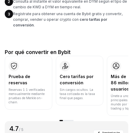
Consulta al instante el valor equivalente en DYM según el tipo de
2
cambio de KWD a DYM en tiempo real.
Regístrate para obtener una cuenta de Bybit gratis y convertir,
3
comprar, vender u operar crypto con
cero tarifas por
conversión
.
Por qué convertir en Bybit
Prueba de
Cero tarifas por
Más de
reservas
conversión
86 millone
usuarios
Reservas 1:1 verificadas
Sin cargos ocultos. La
mensualmente mediante
tasa cotizada es la tasa
Únete a uno de
pruebas de Merkle on-
final que pagas.
principales ex
chain.
mundo por vol
trading y liqui
4.7
/ 5