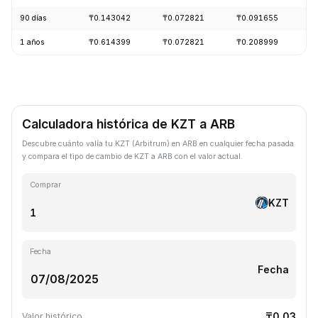
90 días
₸0.143042
₸0.072821
₸0.091655
-
1 años
₸0.614399
₸0.072821
₸0.208999
-
Calculadora histórica de KZT a ARB
Descubre cuánto valía tu KZT (Arbitrum) en ARB en cualquier fecha pasada
y compara el tipo de cambio de KZT a ARB con el valor actual.
Comprar
KZT
Fecha
Fecha
₸0.03
Valor histórico