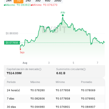
24H
7D
14D
30D
60D
200D
Máximo
:
₸
0.083821
Mínimo
:
₸
0.076270
Última actualización: 2026-08-07, 13:23 GMT+0
Máximo histórico
Mínimo histórico
₸2.39
₸0.070480
Capitalización de mercado
Suministro circulante
₸514.09M
6.61 B
Período
Máximo
Mínimo
Promedio
C
24 hora(s)
₸0.078280
₸0.077858
₸0.078069
+
7 días
₸0.082606
₸0.077858
₸0.079991
+
30 días
₸0.094980
₸0.076801
₸0.084807
+