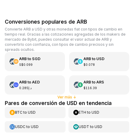
Conversiones populares de ARB
Convierte ARB a USD y otras monedas fiat con tipos de cambio en
tiempo real. Gracias a las cotizaciones agregadas de los makers de
mercado de Bybit, puedes consultar el valor actual de ARB y
convertirlo con confianza, con tipos de cambio precisos y sin
spreads ocultos.
ARB
to
SGD
ARB
to
USD
S$0.099
$0.078
ARB
to
AED
ARB
to
ARS
د.إ0.285
$116.39
Ver más
↓
Pares de conversión de USD en tendencia
BTC
to
USD
ETH
to
USD
USDC
to
USD
USDT
to
USD