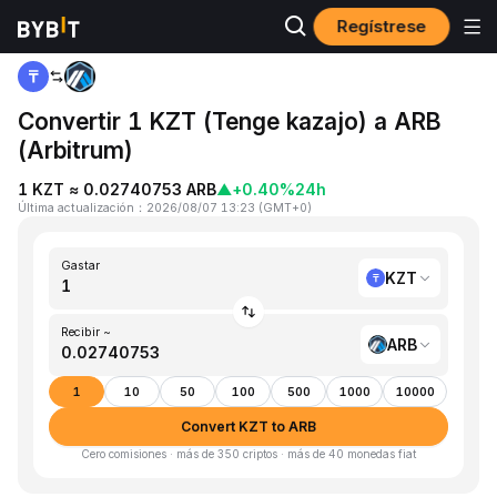
Regístrese
Inicio
KZT to ARB
Convertir 1 KZT (Tenge kazajo) a ARB
(Arbitrum)
1 KZT ≈ 0.02740753 ARB
▲
+0.40%
24h
Última actualización
：
2026/08/07 13:23
(
GMT+0
)
Gastar
KZT
Recibir ~
ARB
1
10
50
100
500
1000
10000
Convert KZT to ARB
Cero comisiones · más de 350 criptos · más de 40 monedas fiat