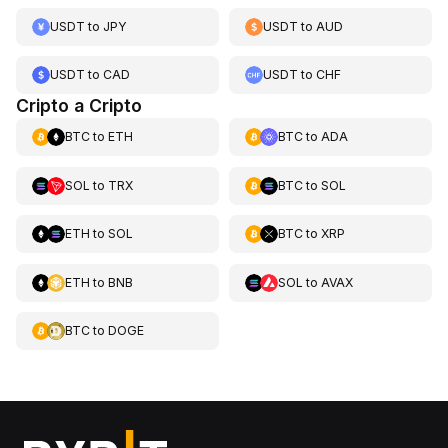
USDT
to
JPY
USDT
to
AUD
USDT
to
CAD
USDT
to
CHF
Cripto a Cripto
BTC
to
ETH
BTC
to
ADA
SOL
to
TRX
BTC
to
SOL
ETH
to
SOL
BTC
to
XRP
ETH
to
BNB
SOL
to
AVAX
BTC
to
DOGE