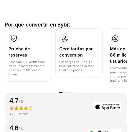
Por qué convertir en Bybit
Prueba de
Cero tarifas por
Más de
reservas
conversión
86 millone
usuarios
Reservas 1:1 verificadas
Sin cargos ocultos. La
mensualmente mediante
tasa cotizada es la tasa
Únete a uno de
pruebas de Merkle on-
final que pagas.
principales ex
chain.
mundo por vol
trading y liqui
4.7
/ 5
47K Reviews
4.6
/ 5