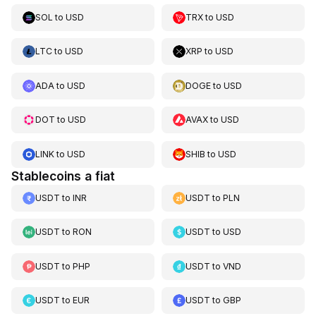
SOL
to
USD
TRX
to
USD
LTC
to
USD
XRP
to
USD
ADA
to
USD
DOGE
to
USD
DOT
to
USD
AVAX
to
USD
LINK
to
USD
SHIB
to
USD
Stablecoins a fiat
USDT
to
INR
USDT
to
PLN
USDT
to
RON
USDT
to
USD
USDT
to
PHP
USDT
to
VND
USDT
to
EUR
USDT
to
GBP