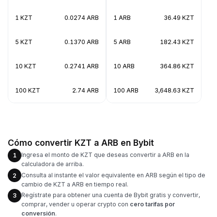
1 KZT
0.0274 ARB
1 ARB
36.49 KZT
5 KZT
0.1370 ARB
5 ARB
182.43 KZT
10 KZT
0.2741 ARB
10 ARB
364.86 KZT
100 KZT
2.74 ARB
100 ARB
3,648.63 KZT
Cómo convertir KZT a ARB en Bybit
Ingresa el monto de KZT que deseas convertir a ARB en la
1
calculadora de arriba.
Consulta al instante el valor equivalente en ARB según el tipo de
2
cambio de KZT a ARB en tiempo real.
Regístrate para obtener una cuenta de Bybit gratis y convertir,
3
comprar, vender u operar crypto con
cero tarifas por
conversión
.