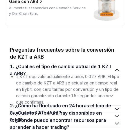
Gana con ARB
Aumenta tus tenencias con Rewards Service
y On-Chain Earn.
Preguntas frecuentes sobre la conversión
de KZT a ARB
1. ¿Cuál es el tipo de cambio actual de 1 KZT
a ARB?
1 KZT equivale actualmente a unos 0.027 ARB. El tipo
de cambio de KZT a ARB se actualiza en tiempo real
en Bybit, con cero tarifas por conversión y un tipo de
cambio garantizado durante 15 segundos una vez
que confirmas.
2. ¿Cómo ha fluctuado en 24 horas el tipo de
cambio de KZT a ARB?
3. ¿Cuántos Arbitrum hay disponibles en
total?
4. ¿Dónde puedo encontrar recursos para
aprender a hacer trading?