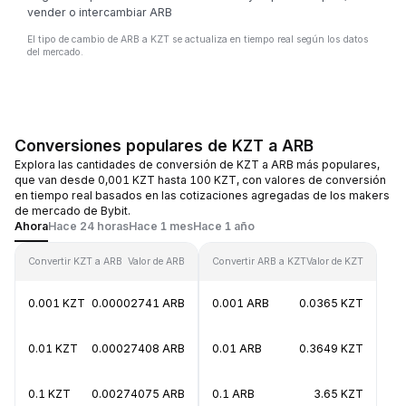
vender o intercambiar ARB
El tipo de cambio de ARB a KZT se actualiza en tiempo real según los datos
del mercado.
Conversiones populares de KZT a ARB
Explora las cantidades de conversión de KZT a ARB más populares,
que van desde 0,001 KZT hasta 100 KZT, con valores de conversión
en tiempo real basados en las cotizaciones agregadas de los makers
de mercado de Bybit.
Ahora
Hace 24 horas
Hace 1 mes
Hace 1 año
Convertir KZT a ARB
Valor de ARB
Convertir ARB a KZT
Valor de KZT
0.001 KZT
0.00002741 ARB
0.001 ARB
0.0365 KZT
0.01 KZT
0.00027408 ARB
0.01 ARB
0.3649 KZT
0.1 KZT
0.00274075 ARB
0.1 ARB
3.65 KZT