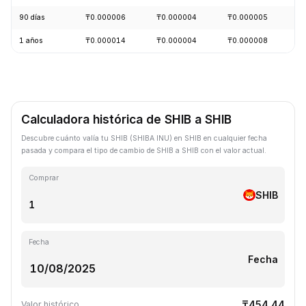
90 días
₸0.000006
₸0.000004
₸0.000005
-
1 años
₸0.000014
₸0.000004
₸0.000008
-
Calculadora histórica de SHIB a SHIB
Descubre cuánto valía tu SHIB (SHIBA INU) en SHIB en cualquier fecha
pasada y compara el tipo de cambio de SHIB a SHIB con el valor actual.
Comprar
SHIB
Fecha
Fecha
₸454.44
Valor histórico