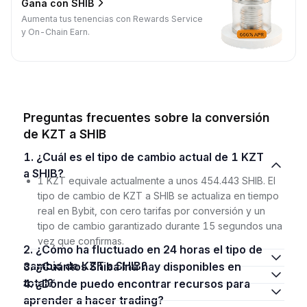
Gana con SHIB
Aumenta tus tenencias con Rewards Service
y On-Chain Earn.
Preguntas frecuentes sobre la conversión
de KZT a SHIB
1. ¿Cuál es el tipo de cambio actual de 1 KZT
a SHIB?
1 KZT equivale actualmente a unos 454.443 SHIB. El
tipo de cambio de KZT a SHIB se actualiza en tiempo
real en Bybit, con cero tarifas por conversión y un
tipo de cambio garantizado durante 15 segundos una
vez que confirmas.
2. ¿Cómo ha fluctuado en 24 horas el tipo de
cambio de KZT a SHIB?
3. ¿Cuántos Shiba Inu hay disponibles en
total?
4. ¿Dónde puedo encontrar recursos para
aprender a hacer trading?