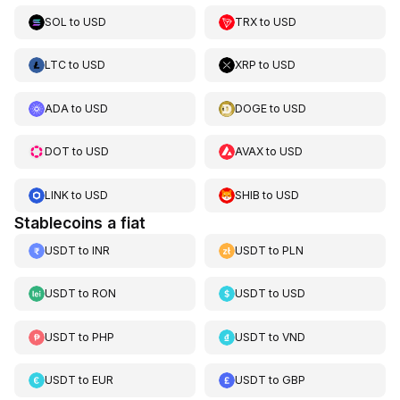
SOL
to
USD
TRX
to
USD
LTC
to
USD
XRP
to
USD
ADA
to
USD
DOGE
to
USD
DOT
to
USD
AVAX
to
USD
LINK
to
USD
SHIB
to
USD
Stablecoins a fiat
USDT
to
INR
USDT
to
PLN
USDT
to
RON
USDT
to
USD
USDT
to
PHP
USDT
to
VND
USDT
to
EUR
USDT
to
GBP