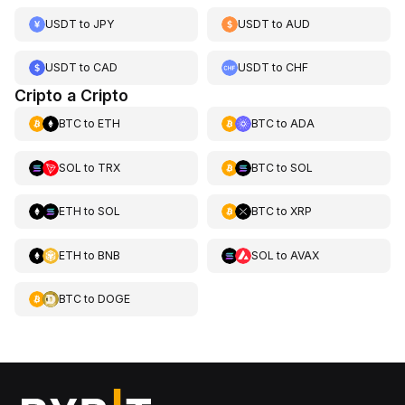
USDT
to
JPY
USDT
to
AUD
USDT
to
CAD
USDT
to
CHF
Cripto a Cripto
BTC
to
ETH
BTC
to
ADA
SOL
to
TRX
BTC
to
SOL
ETH
to
SOL
BTC
to
XRP
ETH
to
BNB
SOL
to
AVAX
BTC
to
DOGE