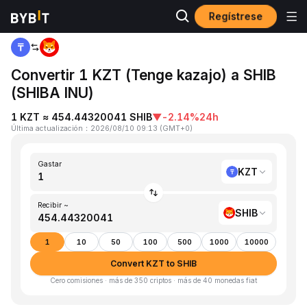
Regístrese
Inicio
KZT to SHIB
Convertir 1 KZT (Tenge kazajo) a SHIB
(SHIBA INU)
1 KZT ≈ 454.44320041 SHIB
▼
-2.14%
24h
Última actualización
：
2026/08/10 09:13
(
GMT+0
)
Gastar
KZT
Recibir ~
SHIB
1
10
50
100
500
1000
10000
Convert KZT to SHIB
Cero comisiones · más de 350 criptos · más de 40 monedas fiat