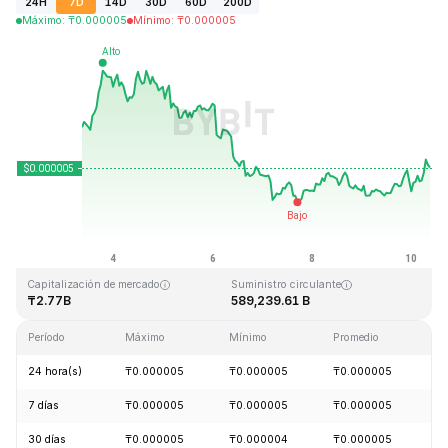
24H
7D
14D
30D
60D
200D
Máximo
:
₸
0.000005
Mínimo
:
₸
0.000005
Última actualización: 2026-08-10, 09:13 GMT+0
Máximo histórico
Mínimo histórico
₸0.000086
₸0.000000
Capitalización de mercado
Suministro circulante
₸2.77B
589,239.61 B
Período
Máximo
Mínimo
Promedio
C
24 hora(s)
₸0.000005
₸0.000005
₸0.000005
+
7 días
₸0.000005
₸0.000005
₸0.000005
-
30 días
₸0.000005
₸0.000004
₸0.000005
+