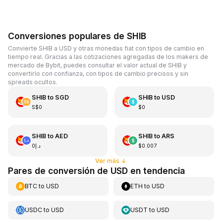
Conversiones populares de SHIB
Convierte SHIB a USD y otras monedas fiat con tipos de cambio en
tiempo real. Gracias a las cotizaciones agregadas de los makers de
mercado de Bybit, puedes consultar el valor actual de SHIB y
convertirlo con confianza, con tipos de cambio precisos y sin
spreads ocultos.
SHIB
to
SGD
SHIB
to
USD
S$0
$0
SHIB
to
AED
SHIB
to
ARS
د.إ0
$0.007
Ver más
↓
Pares de conversión de USD en tendencia
BTC
to
USD
ETH
to
USD
USDC
to
USD
USDT
to
USD