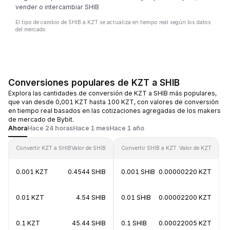
vender o intercambiar SHIB
El tipo de cambio de SHIB a KZT se actualiza en tiempo real según los datos
del mercado.
Conversiones populares de KZT a SHIB
Explora las cantidades de conversión de KZT a SHIB más populares,
que van desde 0,001 KZT hasta 100 KZT, con valores de conversión
en tiempo real basados en las cotizaciones agregadas de los makers
de mercado de Bybit.
Ahora
Hace 24 horas
Hace 1 mes
Hace 1 año
Convertir KZT a SHIB
Valor de SHIB
Convertir SHIB a KZT
Valor de KZT
0.001 KZT
0.4544 SHIB
0.001 SHIB
0.00000220 KZT
0.01 KZT
4.54 SHIB
0.01 SHIB
0.00002200 KZT
0.1 KZT
45.44 SHIB
0.1 SHIB
0.00022005 KZT