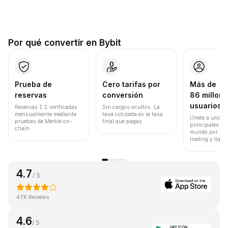
Por qué convertir en Bybit
Prueba de
Cero tarifas por
Más de
reservas
conversión
86 millone
usuarios
Reservas 1:1 verificadas
Sin cargos ocultos. La
mensualmente mediante
tasa cotizada es la tasa
Únete a uno de
pruebas de Merkle on-
final que pagas.
principales ex
chain.
mundo por vol
trading y liqui
4.7
/ 5
47K Reviews
4.6
/ 5