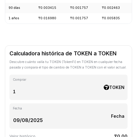
90 días
₸0.003415
₸0.001757
₸0.002463
-
1 años
₸0.016980
₸0.001757
₸0.005835
-
Calculadora histórica de TOKEN a TOKEN
Descubre cuánto valía tu TOKEN (TokenFi) en TOKEN en cualquier fecha
pasada y compara el tipo de cambio de TOKEN a TOKEN con el valor actual.
Comprar
TOKEN
Fecha
Fecha
₸0.00
Valor histórico