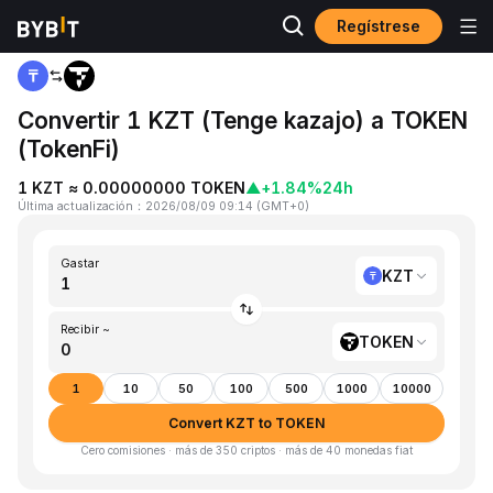
Regístrese
Inicio
KZT to TOKEN
Convertir 1 KZT (Tenge kazajo) a TOKEN
(TokenFi)
1 KZT ≈ 0.00000000 TOKEN
▲
+1.84%
24h
Última actualización
：
2026/08/09 09:14
(
GMT+0
)
Gastar
KZT
Recibir ~
TOKEN
1
10
50
100
500
1000
10000
Convert KZT to TOKEN
Cero comisiones · más de 350 criptos · más de 40 monedas fiat