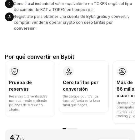
Consulta al instante el valor equivalente en TOKEN según el tipo
2
de cambio de KZT a TOKEN en tiempo real.
Regístrate para obtener una cuenta de Bybit gratis y convertir,
3
comprar, vender u operar crypto con
cero tarifas por
conversión
.
Por qué convertir en Bybit
Prueba de
Cero tarifas por
Más de
reservas
conversión
86 millone
usuarios
Reservas 1:1 verificadas
Sin cargos ocultos. La
mensualmente mediante
tasa cotizada es la tasa
Únete a uno de
pruebas de Merkle on-
final que pagas.
principales ex
chain.
mundo por vol
trading y liqui
4.7
/ 5