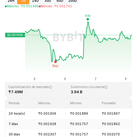
24H
7D
14D
30D
60D
200D
Máximo
:
₸
0.001986
Mínimo
:
₸
0.001741
Última actualización: 2026-08-09, 09:14 GMT+0
Máximo histórico
Mínimo histórico
₸0.243269
₸0.000050
Capitalización de mercado
Suministro circulante
₸7.49M
3.94 B
Período
Máximo
Mínimo
Promedio
C
24 hora(s)
₸0.001906
₸0.001889
₸0.001897
+
7 días
₸0.001928
₸0.001757
₸0.001862
-
30 días
₸0.002307
₸0.001757
₸0.002070
-