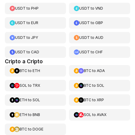
USDT
to
PHP
USDT
to
VND
USDT
to
EUR
USDT
to
GBP
USDT
to
JPY
USDT
to
AUD
USDT
to
CAD
USDT
to
CHF
Cripto a Cripto
BTC
to
ETH
BTC
to
ADA
SOL
to
TRX
BTC
to
SOL
ETH
to
SOL
BTC
to
XRP
ETH
to
BNB
SOL
to
AVAX
BTC
to
DOGE