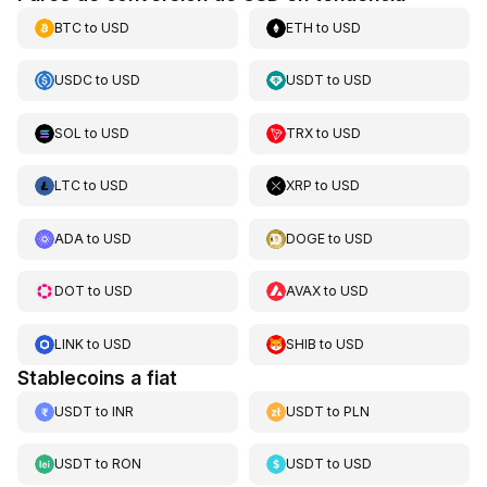
BTC
to
USD
ETH
to
USD
USDC
to
USD
USDT
to
USD
SOL
to
USD
TRX
to
USD
LTC
to
USD
XRP
to
USD
ADA
to
USD
DOGE
to
USD
DOT
to
USD
AVAX
to
USD
LINK
to
USD
SHIB
to
USD
Stablecoins a fiat
USDT
to
INR
USDT
to
PLN
USDT
to
RON
USDT
to
USD