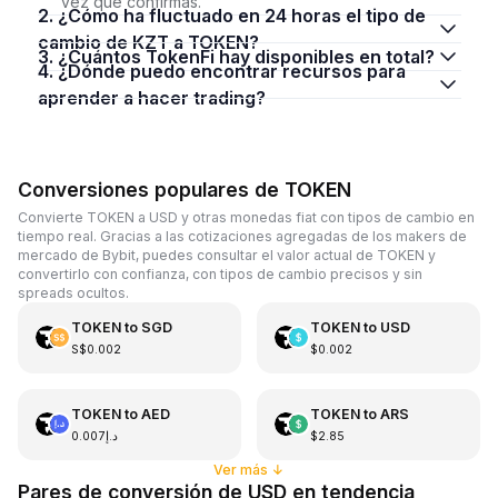
vez que confirmas.
2. ¿Cómo ha fluctuado en 24 horas el tipo de
cambio de KZT a TOKEN?
3. ¿Cuántos TokenFi hay disponibles en total?
4. ¿Dónde puedo encontrar recursos para
aprender a hacer trading?
Conversiones populares de TOKEN
Convierte TOKEN a USD y otras monedas fiat con tipos de cambio en
tiempo real. Gracias a las cotizaciones agregadas de los makers de
mercado de Bybit, puedes consultar el valor actual de TOKEN y
convertirlo con confianza, con tipos de cambio precisos y sin
spreads ocultos.
TOKEN
to
SGD
TOKEN
to
USD
S$0.002
$0.002
TOKEN
to
AED
TOKEN
to
ARS
د.إ0.007
$2.85
Ver más
↓
Pares de conversión de USD en tendencia