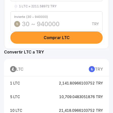
1 LTC ≈ 2211.58972 TRY
Invierte (30 ~ 940000)
TRY
₺
Comprar LTC
Convertir LTC a TRY
LTC
TRY
1 LTC
2,141.80966103752 TRY
5 LTC
10,709.0483051876 TRY
10 LTC
21,418.0966103752 TRY