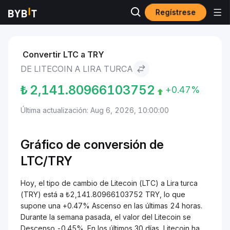
Regístrese
Mercados
Precio de Litecoin LTC
Litecoin to Lira turca
Convertir LTC a TRY
DE LITECOIN A LIRA TURCA
₺
2,141.80966103752
+0.47%
Última actualización: Aug 6, 2026, 10:00:00
Gráfico de conversión de
LTC/
TRY
Hoy, el tipo de cambio de Litecoin (LTC) a Lira turca
(TRY) está a ₺2,141.80966103752 TRY, lo que
supone una +0.47% Ascenso en las últimas 24 horas.
Durante la semana pasada, el valor del Litecoin se
Descenso -0.45%. En los últimos 30 días, Litecoin ha