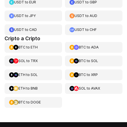
USDT
to
EUR
USDT
to
GBP
USDT
to
JPY
USDT
to
AUD
USDT
to
CAD
USDT
to
CHF
Cripto a Cripto
BTC
to
ETH
BTC
to
ADA
SOL
to
TRX
BTC
to
SOL
ETH
to
SOL
BTC
to
XRP
ETH
to
BNB
SOL
to
AVAX
BTC
to
DOGE