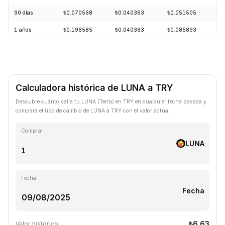
90 días
₺0.070568
₺0.040363
₺0.051505
-
1 años
₺0.196585
₺0.040363
₺0.085893
-
Calculadora histórica de LUNA a TRY
Descubre cuánto valía tu LUNA (Terra) en TRY en cualquier fecha pasada y
compara el tipo de cambio de LUNA a TRY con el valor actual.
Comprar
LUNA
Fecha
Fecha
₺6.63
Valor histórico