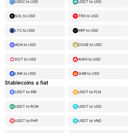
USDC
to
USD
USDT
to
USD
SOL
to
USD
TRX
to
USD
LTC
to
USD
XRP
to
USD
ADA
to
USD
DOGE
to
USD
DOT
to
USD
AVAX
to
USD
LINK
to
USD
SHIB
to
USD
Stablecoins a fiat
USDT
to
INR
USDT
to
PLN
USDT
to
RON
USDT
to
USD
USDT
to
PHP
USDT
to
VND