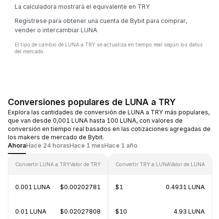
La calculadora mostrará el equivalente en TRY
Regístrese para obtener una cuenta de Bybit para comprar,
vender o intercambiar LUNA
El tipo de cambio de LUNA a TRY se actualiza en tiempo real según los datos
del mercado.
Conversiones populares de LUNA a TRY
Explora las cantidades de conversión de LUNA a TRY más populares,
que van desde 0,001 LUNA hasta 100 LUNA, con valores de
conversión en tiempo real basados en las cotizaciones agregadas de
los makers de mercado de Bybit.
Ahora
Hace 24 horas
Hace 1 mes
Hace 1 año
Convertir LUNA a TRY
Valor de TRY
Convertir TRY a LUNA
Valor de LUNA
0.001 LUNA
$0.00202781
$1
0.4931 LUNA
0.01 LUNA
$0.02027808
$10
4.93 LUNA