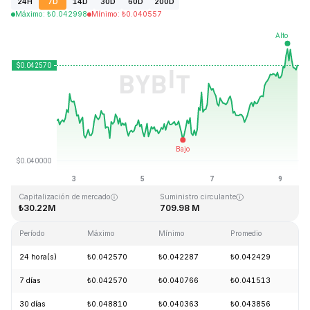
24H
7D
14D
30D
60D
200D
Máximo
:
₺
0.042998
Mínimo
:
₺
0.040557
Última actualización: 2026-08-09, 11:27 GMT+0
Máximo histórico
Mínimo histórico
₺18.87
₺0.039339
Capitalización de mercado
Suministro circulante
₺30.22M
709.98 M
Período
Máximo
Mínimo
Promedio
C
24 hora(s)
₺0.042570
₺0.042287
₺0.042429
+
7 días
₺0.042570
₺0.040766
₺0.041513
+
30 días
₺0.048810
₺0.040363
₺0.043856
-