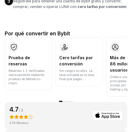
Regístrate para obtener una cuenta de Bybit gratis y convertir,
3
comprar, vender u operar LUNA con
cero tarifas por conversión
.
Por qué convertir en Bybit
Prueba de
Cero tarifas por
Más de
reservas
conversión
86 millone
usuarios
Reservas 1:1 verificadas
Sin cargos ocultos. La
mensualmente mediante
tasa cotizada es la tasa
Únete a uno de
pruebas de Merkle on-
final que pagas.
principales ex
chain.
mundo por vol
trading y liqui
4.7
/ 5
47K Reviews