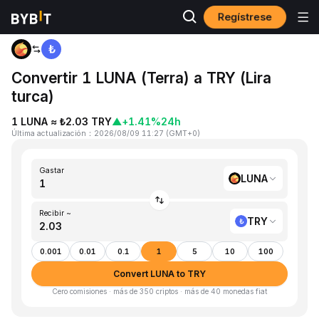
Regístrese
Inicio
LUNA to TRY
Convertir 1 LUNA (Terra) a TRY (Lira
turca)
1 LUNA ≈ ₺2.03 TRY
▲
+1.41%
24h
Última actualización
：
2026/08/09 11:27
(
GMT+0
)
Gastar
LUNA
Recibir ~
TRY
0.001
0.01
0.1
1
5
10
100
Convert LUNA to TRY
Cero comisiones · más de 350 criptos · más de 40 monedas fiat