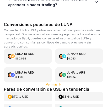
aprender a hacer trading?
Conversiones populares de LUNA
Convierte LUNA a USD y otras monedas fiat con tipos de cambio en
tiempo real. Gracias a las cotizaciones agregadas de los makers de
mercado de Bybit, puedes consultar el valor actual de LUNA y
convertirlo con confianza, con tipos de cambio precisos y sin
spreads ocultos.
LUNA
to
SGD
LUNA
to
USD
S$0.054
$0.043
LUNA
to
AED
LUNA
to
ARS
د.إ0.156
$63.64
Ver más
↓
Pares de conversión de USD en tendencia
BTC
to
USD
ETH
to
USD