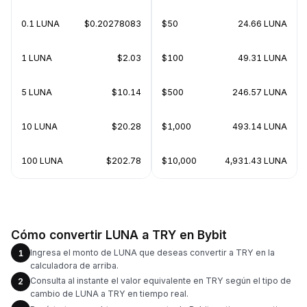
0.1 LUNA
$0.20278083
$50
24.66 LUNA
1 LUNA
$2.03
$100
49.31 LUNA
5 LUNA
$10.14
$500
246.57 LUNA
10 LUNA
$20.28
$1,000
493.14 LUNA
100 LUNA
$202.78
$10,000
4,931.43 LUNA
Cómo convertir LUNA a TRY en Bybit
Ingresa el monto de LUNA que deseas convertir a TRY en la
1
calculadora de arriba.
Consulta al instante el valor equivalente en TRY según el tipo de
2
cambio de LUNA a TRY en tiempo real.