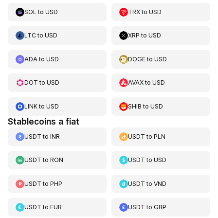
SOL
to
USD
TRX
to
USD
LTC
to
USD
XRP
to
USD
ADA
to
USD
DOGE
to
USD
DOT
to
USD
AVAX
to
USD
LINK
to
USD
SHIB
to
USD
Stablecoins a fiat
USDT
to
INR
USDT
to
PLN
USDT
to
RON
USDT
to
USD
USDT
to
PHP
USDT
to
VND
USDT
to
EUR
USDT
to
GBP