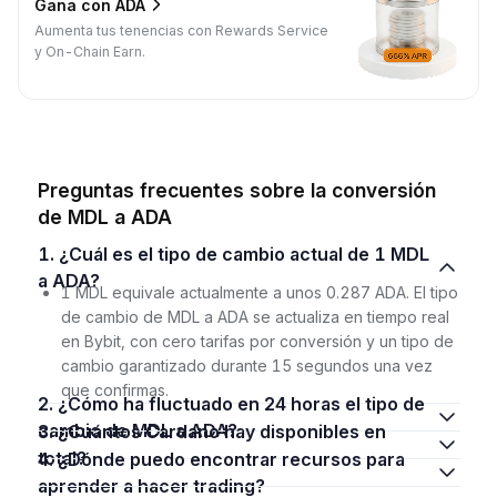
Gana con ADA
Aumenta tus tenencias con Rewards Service
y On-Chain Earn.
Preguntas frecuentes sobre la conversión
de MDL a ADA
1. ¿Cuál es el tipo de cambio actual de 1 MDL
a ADA?
1 MDL equivale actualmente a unos 0.287 ADA. El tipo
de cambio de MDL a ADA se actualiza en tiempo real
en Bybit, con cero tarifas por conversión y un tipo de
cambio garantizado durante 15 segundos una vez
que confirmas.
2. ¿Cómo ha fluctuado en 24 horas el tipo de
cambio de MDL a ADA?
3. ¿Cuántos Cardano hay disponibles en
total?
4. ¿Dónde puedo encontrar recursos para
aprender a hacer trading?