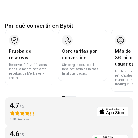
Por qué convertir en Bybit
Prueba de
Cero tarifas por
Más de
reservas
conversión
86 millone
usuarios
Reservas 1:1 verificadas
Sin cargos ocultos. La
mensualmente mediante
tasa cotizada es la tasa
Únete a uno de
pruebas de Merkle on-
final que pagas.
principales ex
chain.
mundo por vol
trading y liqui
4.7
/ 5
47K Reviews
4.6
/ 5