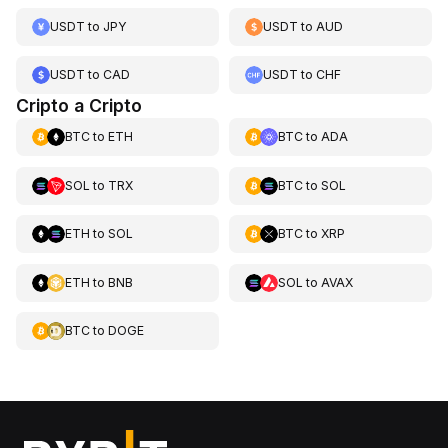
USDT
to
JPY
USDT
to
AUD
USDT
to
CAD
USDT
to
CHF
Cripto a Cripto
BTC
to
ETH
BTC
to
ADA
SOL
to
TRX
BTC
to
SOL
ETH
to
SOL
BTC
to
XRP
ETH
to
BNB
SOL
to
AVAX
BTC
to
DOGE