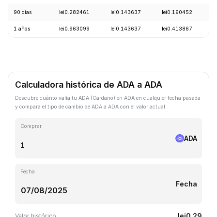
90 días
lei0.282461
lei0.143637
lei0.190452
+
1 años
lei0.963099
lei0.143637
lei0.413867
-
Calculadora histórica de ADA a ADA
Descubre cuánto valía tu ADA (Cardano) en ADA en cualquier fecha pasada
y compara el tipo de cambio de ADA a ADA con el valor actual.
Comprar
ADA
Fecha
Fecha
lei0.29
Valor histórico