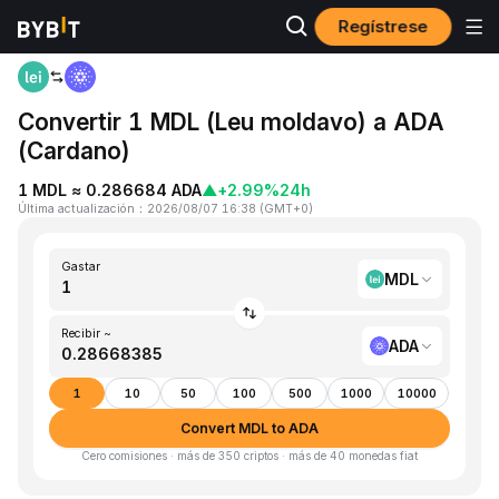
Regístrese
Inicio
MDL to ADA
Convertir 1 MDL (Leu moldavo) a ADA
(Cardano)
1 MDL ≈ 0.286684 ADA
▲
+2.99%
24h
Última actualización
：
2026/08/07 16:38
(
GMT+0
)
Gastar
MDL
Recibir ~
ADA
1
10
50
100
500
1000
10000
Convert MDL to ADA
Cero comisiones · más de 350 criptos · más de 40 monedas fiat