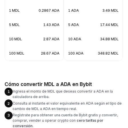
1 MDL
0.2867 ADA
1 ADA
3.49 MDL
5 MDL
1.43 ADA
5 ADA
17.44 MDL
10 MDL
2.87 ADA
10 ADA
34.88 MDL
100 MDL
28.67 ADA
100 ADA
348.82 MDL
Cómo convertir MDL a ADA en Bybit
Ingresa el monto de MDL que deseas convertir a ADA en la
1
calculadora de arriba.
Consulta al instante el valor equivalente en ADA según el tipo de
2
cambio de MDL a ADA en tiempo real.
Regístrate para obtener una cuenta de Bybit gratis y convertir,
3
comprar, vender u operar crypto con
cero tarifas por
conversión
.