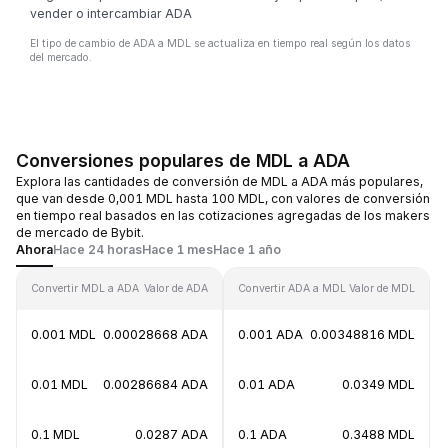
vender o intercambiar ADA
El tipo de cambio de ADA a MDL se actualiza en tiempo real según los datos
del mercado.
Conversiones populares de MDL a ADA
Explora las cantidades de conversión de MDL a ADA más populares,
que van desde 0,001 MDL hasta 100 MDL, con valores de conversión
en tiempo real basados en las cotizaciones agregadas de los makers
de mercado de Bybit.
Ahora
Hace 24 horas
Hace 1 mes
Hace 1 año
Convertir MDL a ADA
Valor de ADA
Convertir ADA a MDL
Valor de MDL
0.001 MDL
0.00028668 ADA
0.001 ADA
0.00348816 MDL
0.01 MDL
0.00286684 ADA
0.01 ADA
0.0349 MDL
0.1 MDL
0.0287 ADA
0.1 ADA
0.3488 MDL