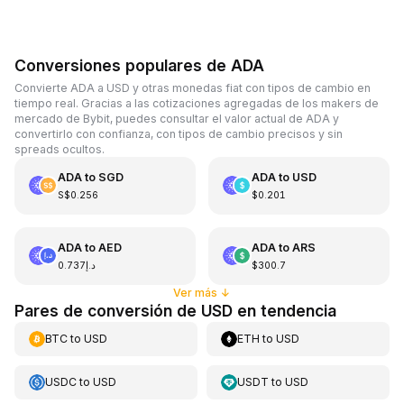
Conversiones populares de ADA
Convierte ADA a USD y otras monedas fiat con tipos de cambio en
tiempo real. Gracias a las cotizaciones agregadas de los makers de
mercado de Bybit, puedes consultar el valor actual de ADA y
convertirlo con confianza, con tipos de cambio precisos y sin
spreads ocultos.
ADA
to
SGD
ADA
to
USD
S$0.256
$0.201
ADA
to
AED
ADA
to
ARS
د.إ0.737
$300.7
Ver más
↓
Pares de conversión de USD en tendencia
BTC
to
USD
ETH
to
USD
USDC
to
USD
USDT
to
USD