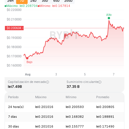
24H
7D
14D
30D
60D
200D
Máximo
:
lei
0.208704
Mínimo
:
lei
0.167814
Última actualización: 2026-08-07, 16:38 GMT+0
Máximo histórico
Mínimo histórico
lei3.09
lei0.019253
Capitalización de mercado
Suministro circulante
lei7.49B
37.35 B
Período
Máximo
Mínimo
Promedio
C
24 hora(s)
lei0.201016
lei0.200593
lei0.200805
-
7 días
lei0.201016
lei0.168382
lei0.188891
+
30 días
lei0.201016
lei0.155777
lei0.171490
+