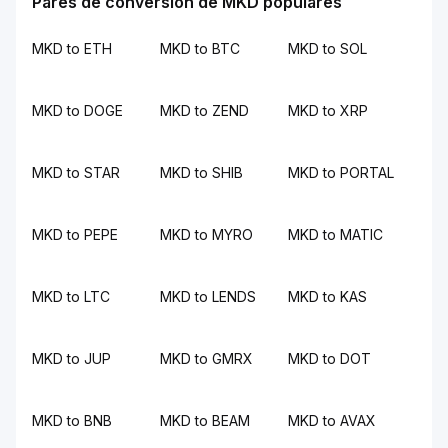
Pares de conversión de MKD populares
MKD to ETH
MKD to BTC
MKD to SOL
MKD to DOGE
MKD to ZEND
MKD to XRP
MKD to STAR
MKD to SHIB
MKD to PORTAL
MKD to PEPE
MKD to MYRO
MKD to MATIC
MKD to LTC
MKD to LENDS
MKD to KAS
MKD to JUP
MKD to GMRX
MKD to DOT
MKD to BNB
MKD to BEAM
MKD to AVAX