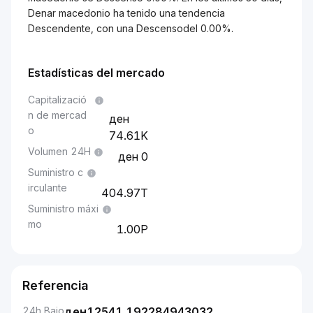
Denar macedonio ha tenido una tendencia
Descendente, con una Descensodel 0.00%.
Estadísticas del mercado
Capitalizació
n de mercad
o
74.61K
Volumen 24H
0
Suministro c
irculante
404.97T
Suministro máxi
mo
1.00P
Referencia
24h Bajo
ден
12541.192284943032