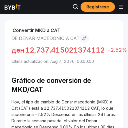
Regístrese
Mercados
Precio de Cat CAT
Denar macedonio to Cat
Convertir MKD a CAT
DE DENAR MACEDONIO A CAT
ден
12,737.415021374112
-2.52%
Última actualización: Aug 7, 2026, 06:00:00
Gráfico de conversión de
MKD/CAT
Hoy, el tipo de cambio de Denar macedonio (MKD) a
Cat (CAT) está a 12,737.415021374112 CAT, lo que
supone una -2.52% Descenso en las últimas 24 horas.
Durante la semana pasada, el valor del Denar
macedonio se Descenso 0.00%. En los últimos 30 días,