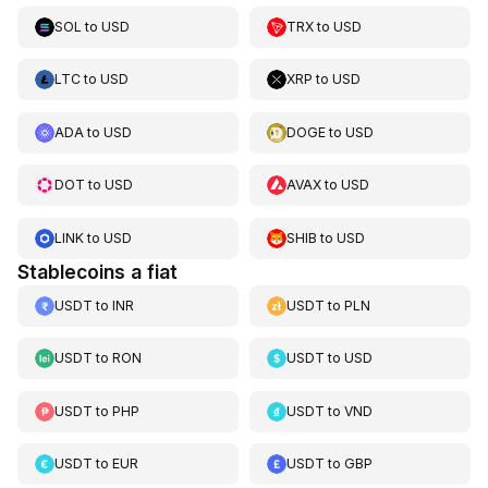
SOL
to
USD
TRX
to
USD
LTC
to
USD
XRP
to
USD
ADA
to
USD
DOGE
to
USD
DOT
to
USD
AVAX
to
USD
LINK
to
USD
SHIB
to
USD
Stablecoins a fiat
USDT
to
INR
USDT
to
PLN
USDT
to
RON
USDT
to
USD
USDT
to
PHP
USDT
to
VND
USDT
to
EUR
USDT
to
GBP