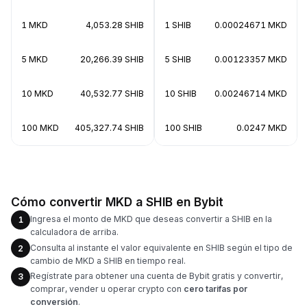
1 MKD
4,053.28 SHIB
1 SHIB
0.00024671 MKD
5 MKD
20,266.39 SHIB
5 SHIB
0.00123357 MKD
10 MKD
40,532.77 SHIB
10 SHIB
0.00246714 MKD
100 MKD
405,327.74 SHIB
100 SHIB
0.0247 MKD
Cómo convertir MKD a SHIB en Bybit
Ingresa el monto de MKD que deseas convertir a SHIB en la
1
calculadora de arriba.
Consulta al instante el valor equivalente en SHIB según el tipo de
2
cambio de MKD a SHIB en tiempo real.
Regístrate para obtener una cuenta de Bybit gratis y convertir,
3
comprar, vender u operar crypto con
cero tarifas por
conversión
.