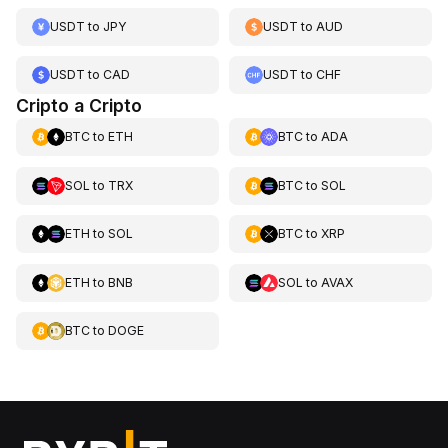
USDT
to
JPY
USDT
to
AUD
USDT
to
CAD
USDT
to
CHF
Cripto a Cripto
BTC
to
ETH
BTC
to
ADA
SOL
to
TRX
BTC
to
SOL
ETH
to
SOL
BTC
to
XRP
ETH
to
BNB
SOL
to
AVAX
BTC
to
DOGE