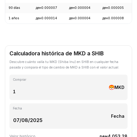
90 días
ден0.000007
ден0.000004
ден0.000005
1 años
ден0.000014
ден0.000004
ден0.000008
Calculadora histórica de MKD a SHIB
Descubre cuánto valía tu MKD (Shiba Inu) en SHIB en cualquier fecha
pasada y compara el tipo de cambio de MKD a SHIB con el valor actual.
Comprar
MKD
Fecha
Fecha
ден4,053.28
Valor histórico