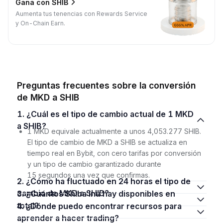
Gana con SHIB
Aumenta tus tenencias con Rewards Service
y On-Chain Earn.
Preguntas frecuentes sobre la conversión
de MKD a SHIB
1. ¿Cuál es el tipo de cambio actual de 1 MKD
a SHIB?
1 MKD equivale actualmente a unos 4,053.277 SHIB.
El tipo de cambio de MKD a SHIB se actualiza en
tiempo real en Bybit, con cero tarifas por conversión
y un tipo de cambio garantizado durante
15 segundos una vez que confirmas.
2. ¿Cómo ha fluctuado en 24 horas el tipo de
cambio de MKD a SHIB?
3. ¿Cuántos Shiba Inu hay disponibles en
total?
4. ¿Dónde puedo encontrar recursos para
aprender a hacer trading?