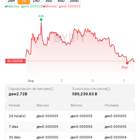
24H
7D
14D
30D
60D
200D
Máximo
:
ден
0.000005
Mínimo
:
ден
0.000005
Última actualización: 2026-08-07, 15:14 GMT+0
Máximo histórico
Mínimo histórico
ден0.000086
ден0.000000
Capitalización de mercado
Suministro circulante
ден2.72B
589,239.63 B
Período
Máximo
Mínimo
Promedio
24 hora(s)
ден0.000005
ден0.000005
ден0.000005
7 días
ден0.000005
ден0.000005
ден0.000005
30 días
ден0.000005
ден0.000004
ден0.000004