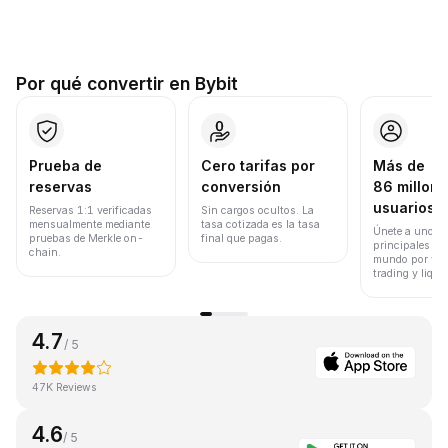
Por qué convertir en Bybit
Prueba de
Cero tarifas por
Más de
reservas
conversión
86 millone
usuarios
Reservas 1:1 verificadas
Sin cargos ocultos. La
mensualmente mediante
tasa cotizada es la tasa
Únete a uno de
pruebas de Merkle on-
final que pagas.
principales ex
chain.
mundo por vol
trading y liqui
4.7
/ 5
47K Reviews
4.6
/ 5