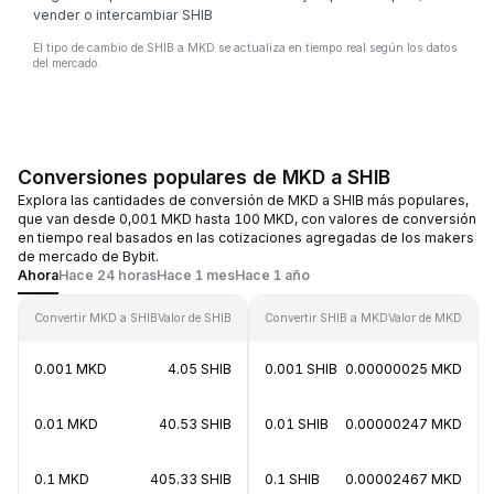
vender o intercambiar SHIB
El tipo de cambio de SHIB a MKD se actualiza en tiempo real según los datos
del mercado.
Conversiones populares de MKD a SHIB
Explora las cantidades de conversión de MKD a SHIB más populares,
que van desde 0,001 MKD hasta 100 MKD, con valores de conversión
en tiempo real basados en las cotizaciones agregadas de los makers
de mercado de Bybit.
Ahora
Hace 24 horas
Hace 1 mes
Hace 1 año
Convertir MKD a SHIB
Valor de SHIB
Convertir SHIB a MKD
Valor de MKD
0.001 MKD
4.05 SHIB
0.001 SHIB
0.00000025 MKD
0.01 MKD
40.53 SHIB
0.01 SHIB
0.00000247 MKD
0.1 MKD
405.33 SHIB
0.1 SHIB
0.00002467 MKD