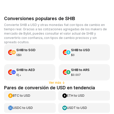
Conversiones populares de SHIB
Convierte SHIB a USD y otras monedas fiat con tipos de cambio en
tiempo real. Gracias a las cotizaciones agregadas de los makers de
mercado de Bybit, puedes consultar el valor actual de SHIB y
convertirlo con confianza, con tipos de cambio precisos y sin
spreads ocultos.
SHIB
to
SGD
SHIB
to
USD
S$0
$0
SHIB
to
AED
SHIB
to
ARS
د.إ0
$0.007
Ver más
↓
Pares de conversión de USD en tendencia
BTC
to
USD
ETH
to
USD
USDC
to
USD
USDT
to
USD