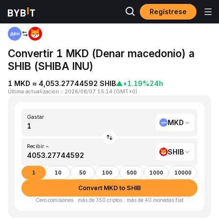
Regístrese
Inicio
MKD to SHIB
Convertir 1 MKD (Denar macedonio) a
SHIB (SHIBA INU)
1 MKD ≈ 4,053.27744592 SHIB
▲
+1.19%
24h
Última actualización
：
2026/08/07 15:14
(
GMT+0
)
Gastar
MKD
Recibir ~
SHIB
1
10
50
100
500
1000
10000
Convert MKD to SHIB
Cero comisiones · más de 350 criptos · más de 40 monedas fiat