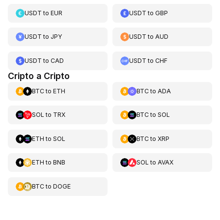
USDT
to
EUR
USDT
to
GBP
USDT
to
JPY
USDT
to
AUD
USDT
to
CAD
USDT
to
CHF
Cripto a Cripto
BTC
to
ETH
BTC
to
ADA
SOL
to
TRX
BTC
to
SOL
ETH
to
SOL
BTC
to
XRP
ETH
to
BNB
SOL
to
AVAX
BTC
to
DOGE