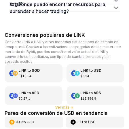
total?
4. ¿Dónde puedo encontrar recursos para
aprender a hacer trading?
Conversiones populares de LINK
Convierte LINK a USD y otras monedas fiat con tipos de cambio en
tiempo real. Gracias a las cotizaciones agregadas de los makers de
mercado de Bybit, puedes consultar el valor actual de LINK y
convertirlo con confianza, con tipos de cambio precisos y sin
spreads ocultos.
LINK
to
SGD
LINK
to
USD
S$10.54
$8.24
LINK
to
AED
LINK
to
ARS
د.إ30.27
$12,356.9
Ver más
↓
Pares de conversión de USD en tendencia
BTC
to
USD
ETH
to
USD