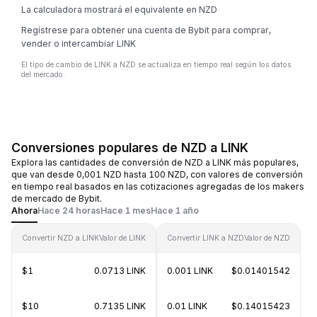
La calculadora mostrará el equivalente en NZD
Regístrese para obtener una cuenta de Bybit para comprar,
vender o intercambiar LINK
El tipo de cambio de LINK a NZD se actualiza en tiempo real según los datos
del mercado.
Conversiones populares de NZD a LINK
Explora las cantidades de conversión de NZD a LINK más populares,
que van desde 0,001 NZD hasta 100 NZD, con valores de conversión
en tiempo real basados en las cotizaciones agregadas de los makers
de mercado de Bybit.
Ahora
Hace 24 horas
Hace 1 mes
Hace 1 año
Convertir NZD a LINK
Valor de LINK
Convertir LINK a NZD
Valor de NZD
$1
0.0713 LINK
0.001 LINK
$0.01401542
$10
0.7135 LINK
0.01 LINK
$0.14015423