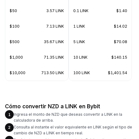
$50
3.57 LINK
0.1 LINK
$1.40
$100
7.13 LINK
1 LINK
$14.02
$500
35.67 LINK
5 LINK
$70.08
$1,000
71.35 LINK
10 LINK
$140.15
$10,000
713.50 LINK
100 LINK
$1,401.54
Cómo convertir NZD a LINK en Bybit
Ingresa el monto de NZD que deseas convertir a LINK en la
1
calculadora de arriba.
Consulta al instante el valor equivalente en LINK según el tipo de
2
cambio de NZD a LINK en tiempo real.