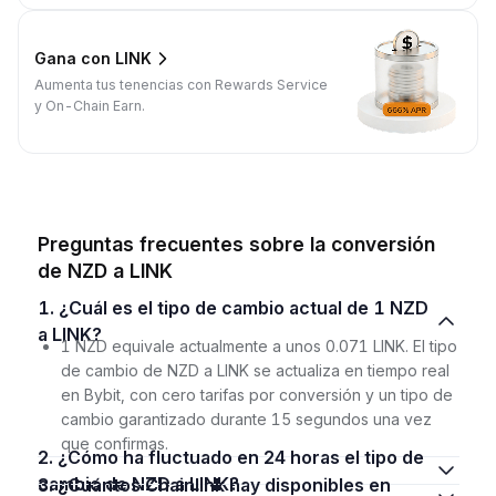
Gana con LINK
Aumenta tus tenencias con Rewards Service
y On-Chain Earn.
Preguntas frecuentes sobre la conversión
de NZD a LINK
1. ¿Cuál es el tipo de cambio actual de 1 NZD
a LINK?
1 NZD equivale actualmente a unos 0.071 LINK. El tipo
de cambio de NZD a LINK se actualiza en tiempo real
en Bybit, con cero tarifas por conversión y un tipo de
cambio garantizado durante 15 segundos una vez
que confirmas.
2. ¿Cómo ha fluctuado en 24 horas el tipo de
cambio de NZD a LINK?
3. ¿Cuántos Chainlink hay disponibles en