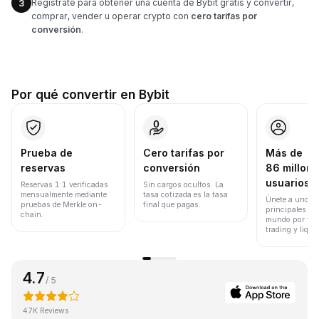
Regístrate para obtener una cuenta de Bybit gratis y convertir,
3
comprar, vender u operar crypto con
cero tarifas por
conversión
.
Por qué convertir en Bybit
Prueba de
Cero tarifas por
Más de
reservas
conversión
86 millone
usuarios
Reservas 1:1 verificadas
Sin cargos ocultos. La
mensualmente mediante
tasa cotizada es la tasa
Únete a uno de
pruebas de Merkle on-
final que pagas.
principales ex
chain.
mundo por vol
trading y liqui
4.7
/ 5
47K Reviews