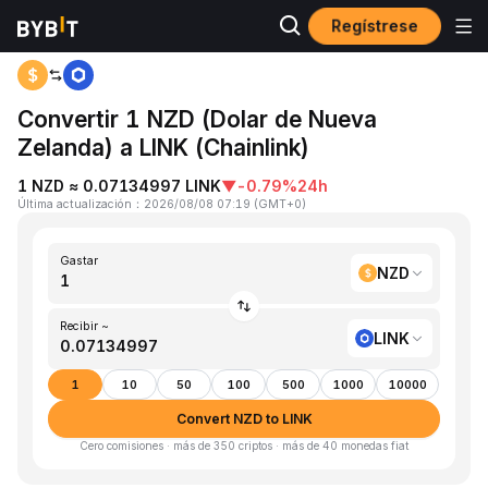
Regístrese
Inicio
NZD to LINK
Convertir 1 NZD (Dolar de Nueva
Zelanda) a LINK (Chainlink)
1 NZD ≈ 0.07134997 LINK
▼
-0.79%
24h
Última actualización
：
2026/08/08 07:19
(
GMT+0
)
Gastar
NZD
Recibir ~
LINK
1
10
50
100
500
1000
10000
Convert NZD to LINK
Cero comisiones · más de 350 criptos · más de 40 monedas fiat