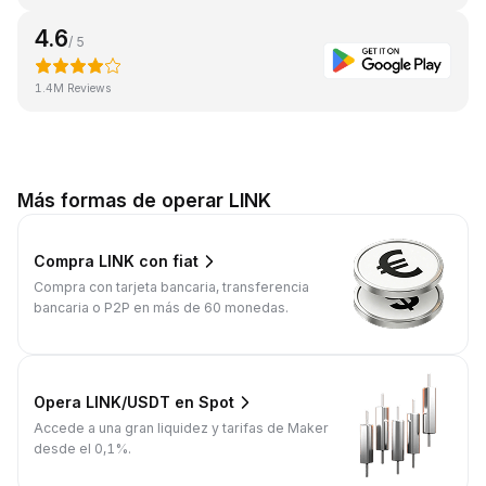
4.6
/ 5
1.4M Reviews
Más formas de operar LINK
Compra LINK con fiat
Compra con tarjeta bancaria, transferencia
bancaria o P2P en más de 60 monedas.
Opera LINK/USDT en Spot
Accede a una gran liquidez y tarifas de Maker
desde el 0,1%.