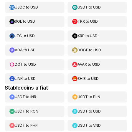
USDC
to
USD
USDT
to
USD
SOL
to
USD
TRX
to
USD
LTC
to
USD
XRP
to
USD
ADA
to
USD
DOGE
to
USD
DOT
to
USD
AVAX
to
USD
LINK
to
USD
SHIB
to
USD
Stablecoins a fiat
USDT
to
INR
USDT
to
PLN
USDT
to
RON
USDT
to
USD
USDT
to
PHP
USDT
to
VND