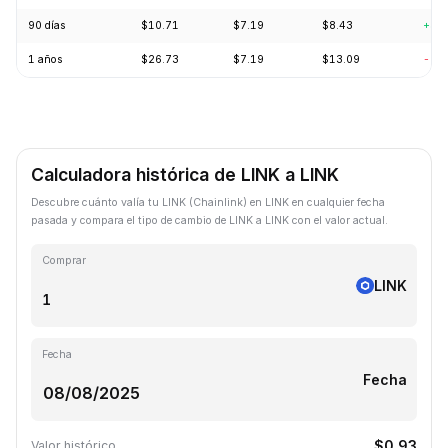
90 días
$10.71
$7.19
$8.43
+3.
1 años
$26.73
$7.19
$13.09
-57
Calculadora histórica de LINK a LINK
Descubre cuánto valía tu LINK (Chainlink) en LINK en cualquier fecha
pasada y compara el tipo de cambio de LINK a LINK con el valor actual.
Comprar
LINK
Fecha
Fecha
$0.93
Valor histórico