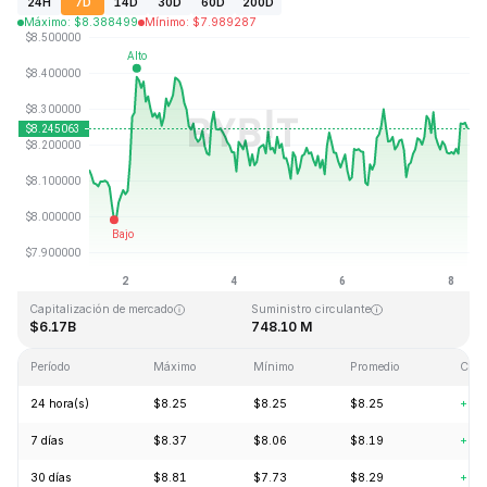
24H
7D
14D
30D
60D
200D
Máximo
:
$
8.388499
Mínimo
:
$
7.989287
Última actualización: 2026-08-08, 07:19 GMT+0
Máximo histórico
Mínimo histórico
$52.70
$0.148183
Capitalización de mercado
Suministro circulante
$6.17B
748.10 M
Período
Máximo
Mínimo
Promedio
Cam
24 hora(s)
$8.25
$8.25
$8.25
+0.
7 días
$8.37
$8.06
$8.19
+0.
30 días
$8.81
$7.73
$8.29
+6.