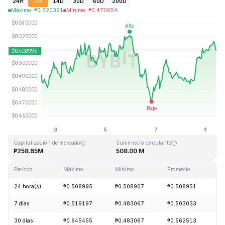
24H
7D
14D
30D
60D
200D
Máximo
:
₱
0.520391
Mínimo
:
₱
0.470654
Última actualización: 2026-08-09, 10:13 GMT+0
Máximo histórico
Mínimo histórico
₱6.01
₱0.218137
Capitalización de mercado
Suministro circulante
₱258.65M
508.00 M
Período
Máximo
Mínimo
Promedio
C
24 hora(s)
₱0.508995
₱0.508907
₱0.508951
+
7 días
₱0.519197
₱0.483067
₱0.503033
+
30 días
₱0.645455
₱0.483067
₱0.562513
-