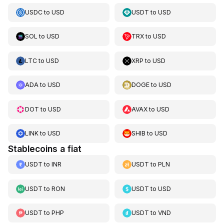
USDC
to
USD
USDT
to
USD
SOL
to
USD
TRX
to
USD
LTC
to
USD
XRP
to
USD
ADA
to
USD
DOGE
to
USD
DOT
to
USD
AVAX
to
USD
LINK
to
USD
SHIB
to
USD
Stablecoins a fiat
USDT
to
INR
USDT
to
PLN
USDT
to
RON
USDT
to
USD
USDT
to
PHP
USDT
to
VND