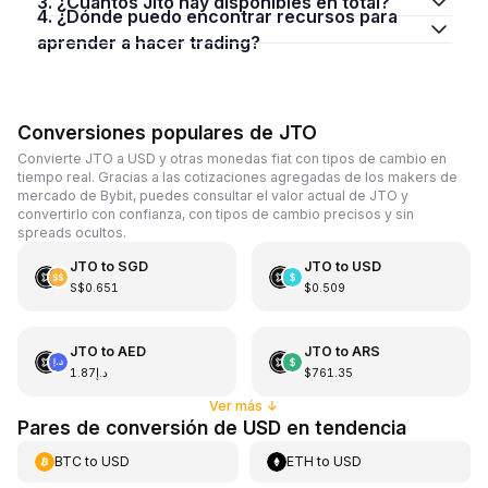
3. ¿Cuántos Jito hay disponibles en total?
4. ¿Dónde puedo encontrar recursos para
aprender a hacer trading?
Conversiones populares de JTO
Convierte JTO a USD y otras monedas fiat con tipos de cambio en
tiempo real. Gracias a las cotizaciones agregadas de los makers de
mercado de Bybit, puedes consultar el valor actual de JTO y
convertirlo con confianza, con tipos de cambio precisos y sin
spreads ocultos.
JTO
to
SGD
JTO
to
USD
S$0.651
$0.509
JTO
to
AED
JTO
to
ARS
د.إ1.87
$761.35
Ver más
↓
Pares de conversión de USD en tendencia
BTC
to
USD
ETH
to
USD