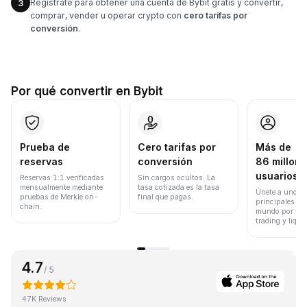
Regístrate para obtener una cuenta de Bybit gratis y convertir,
3
comprar, vender u operar crypto con
cero tarifas por
conversión
.
Por qué convertir en Bybit
Prueba de
Cero tarifas por
Más de
reservas
conversión
86 millone
usuarios
Reservas 1:1 verificadas
Sin cargos ocultos. La
mensualmente mediante
tasa cotizada es la tasa
Únete a uno de
pruebas de Merkle on-
final que pagas.
principales ex
chain.
mundo por vol
trading y liqui
4.7
/ 5
47K Reviews