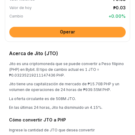
₱0.03
Valor de hoy
+
0.00
%
Cambio
Operar
Acerca de Jito (JTO)
Jito es una criptomoneda que se puede convertir a Peso filipino
(PHP) en Bybit. El tipo de cambio actual es 1 JTO =
₱0.03235219211147436 PHP.
Jito tiene una capitalización de mercado de ₱15.70B PHP y un
volumen de operaciones de 24 horas de ₱939.55M PHP.
La oferta circulante es de 508M JTO.
En las últimas 24 horas, Jito ha disminuido un 4.15%.
Cómo convertir JTO a PHP
Ingrese la cantidad de JTO que desea convertir