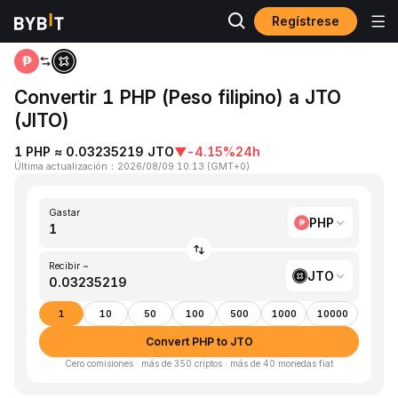
Regístrese
Inicio
PHP to JTO
Convertir 1 PHP (Peso filipino) a JTO
(JITO)
1 PHP ≈ 0.03235219 JTO
▼
-4.15%
24h
Última actualización
：
2026/08/09 10:13
(
GMT+0
)
Gastar
PHP
Recibir ~
JTO
1
10
50
100
500
1000
10000
Convert PHP to JTO
Cero comisiones · más de 350 criptos · más de 40 monedas fiat