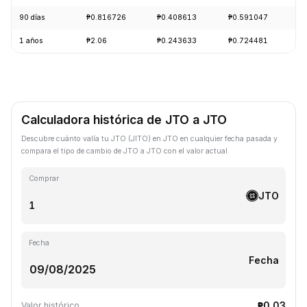
90 días
₱0.816726
₱0.408613
₱0.591047
-
1 años
₱2.06
₱0.243633
₱0.724481
-
Calculadora histórica de JTO a JTO
Descubre cuánto valía tu JTO (JITO) en JTO en cualquier fecha pasada y
compara el tipo de cambio de JTO a JTO con el valor actual.
Comprar
JTO
Fecha
Fecha
₱0.03
Valor histórico