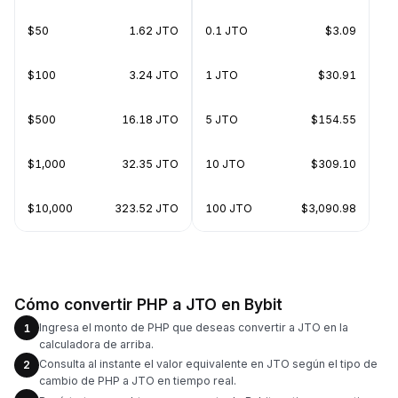
$50
1.62 JTO
0.1 JTO
$3.09
$100
3.24 JTO
1 JTO
$30.91
$500
16.18 JTO
5 JTO
$154.55
$1,000
32.35 JTO
10 JTO
$309.10
$10,000
323.52 JTO
100 JTO
$3,090.98
Cómo convertir PHP a JTO en Bybit
Ingresa el monto de PHP que deseas convertir a JTO en la
1
calculadora de arriba.
Consulta al instante el valor equivalente en JTO según el tipo de
2
cambio de PHP a JTO en tiempo real.