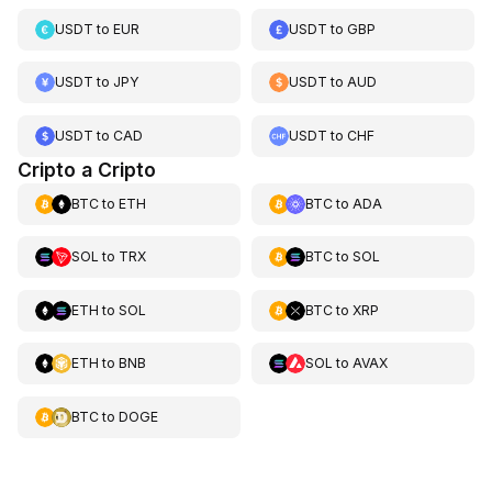
USDT
to
EUR
USDT
to
GBP
USDT
to
JPY
USDT
to
AUD
USDT
to
CAD
USDT
to
CHF
Cripto a Cripto
BTC
to
ETH
BTC
to
ADA
SOL
to
TRX
BTC
to
SOL
ETH
to
SOL
BTC
to
XRP
ETH
to
BNB
SOL
to
AVAX
BTC
to
DOGE