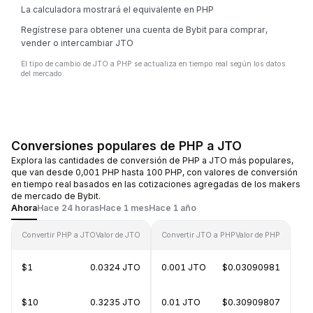
La calculadora mostrará el equivalente en PHP
Regístrese para obtener una cuenta de Bybit para comprar,
vender o intercambiar JTO
El tipo de cambio de JTO a PHP se actualiza en tiempo real según los datos
del mercado.
Conversiones populares de PHP a JTO
Explora las cantidades de conversión de PHP a JTO más populares,
que van desde 0,001 PHP hasta 100 PHP, con valores de conversión
en tiempo real basados en las cotizaciones agregadas de los makers
de mercado de Bybit.
Ahora
Hace 24 horas
Hace 1 mes
Hace 1 año
Convertir PHP a JTO
Valor de JTO
Convertir JTO a PHP
Valor de PHP
$1
0.0324 JTO
0.001 JTO
$0.03090981
$10
0.3235 JTO
0.01 JTO
$0.30909807