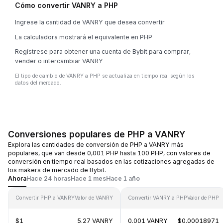
Cómo convertir VANRY a PHP
Ingrese la cantidad de VANRY que desea convertir
La calculadora mostrará el equivalente en PHP
Regístrese para obtener una cuenta de Bybit para comprar,
vender o intercambiar VANRY
El tipo de cambio de VANRY a PHP se actualiza en tiempo real según los
datos del mercado.
Conversiones populares de PHP a VANRY
Explora las cantidades de conversión de PHP a VANRY más
populares, que van desde 0,001 PHP hasta 100 PHP, con valores de
conversión en tiempo real basados en las cotizaciones agregadas de
los makers de mercado de Bybit.
Ahora
Hace 24 horas
Hace 1 mes
Hace 1 año
Convertir PHP a VANRY
Valor de VANRY
Convertir VANRY a PHP
Valor de PHP
$1
5.27 VANRY
0.001 VANRY
$0.00018971