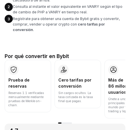
calculadora de arriba.
Consulta al instante el valor equivalente en VANRY según el tipo
2
de cambio de PHP a VANRY en tiempo real.
Regístrate para obtener una cuenta de Bybit gratis y convertir,
3
comprar, vender u operar crypto con
cero tarifas por
conversión
.
Por qué convertir en Bybit
Prueba de
Cero tarifas por
Más de
reservas
conversión
86 millone
usuarios
Reservas 1:1 verificadas
Sin cargos ocultos. La
mensualmente mediante
tasa cotizada es la tasa
Únete a uno de
pruebas de Merkle on-
final que pagas.
principales ex
chain.
mundo por vol
trading y liqui