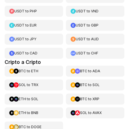
USDT
to
PHP
USDT
to
VND
USDT
to
EUR
USDT
to
GBP
USDT
to
JPY
USDT
to
AUD
USDT
to
CAD
USDT
to
CHF
Cripto a Cripto
BTC
to
ETH
BTC
to
ADA
SOL
to
TRX
BTC
to
SOL
ETH
to
SOL
BTC
to
XRP
ETH
to
BNB
SOL
to
AVAX
BTC
to
DOGE