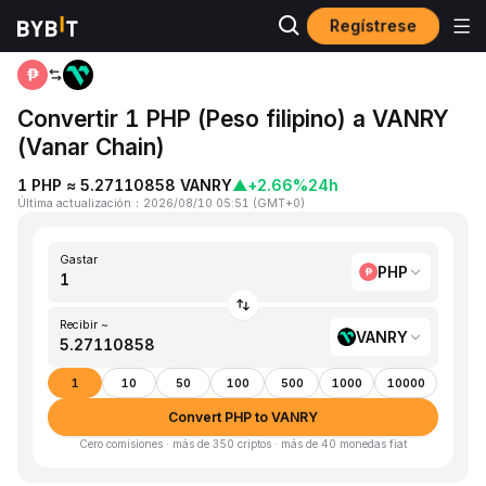
Regístrese
Inicio
PHP to VANRY
Convertir 1 PHP (Peso filipino) a VANRY
(Vanar Chain)
1 PHP ≈ 5.27110858 VANRY
▲
+2.66%
24h
Última actualización
：
2026/08/10 05:51
(
GMT+0
)
Gastar
PHP
Recibir ~
VANRY
1
10
50
100
500
1000
10000
Convert PHP to VANRY
Cero comisiones · más de 350 criptos · más de 40 monedas fiat