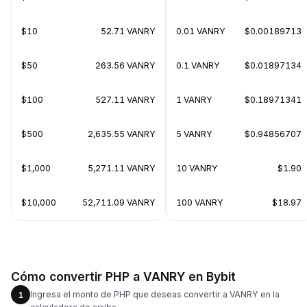
$10
52.71 VANRY
0.01 VANRY
$0.00189713
$50
263.56 VANRY
0.1 VANRY
$0.01897134
$100
527.11 VANRY
1 VANRY
$0.18971341
$500
2,635.55 VANRY
5 VANRY
$0.94856707
$1,000
5,271.11 VANRY
10 VANRY
$1.90
$10,000
52,711.09 VANRY
100 VANRY
$18.97
Cómo convertir PHP a VANRY en Bybit
Ingresa el monto de PHP que deseas convertir a VANRY en la
1