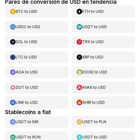
Pares de conversión de USD en tendencia
BTC
to
USD
ETH
to
USD
USDC
to
USD
USDT
to
USD
SOL
to
USD
TRX
to
USD
LTC
to
USD
XRP
to
USD
ADA
to
USD
DOGE
to
USD
DOT
to
USD
AVAX
to
USD
LINK
to
USD
SHIB
to
USD
Stablecoins a fiat
USDT
to
INR
USDT
to
PLN
USDT
to
RON
USDT
to
USD