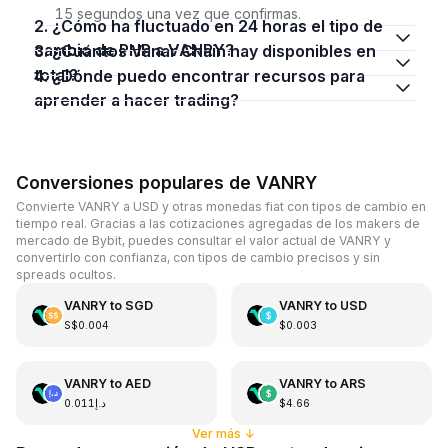
15 segundos una vez que confirmas.
2. ¿Cómo ha fluctuado en 24 horas el tipo de
cambio de PHP a VANRY?
3. ¿Cuántos Vanar Chain hay disponibles en
total?
4. ¿Dónde puedo encontrar recursos para
aprender a hacer trading?
Conversiones populares de VANRY
Convierte VANRY a USD y otras monedas fiat con tipos de cambio en
tiempo real. Gracias a las cotizaciones agregadas de los makers de
mercado de Bybit, puedes consultar el valor actual de VANRY y
convertirlo con confianza, con tipos de cambio precisos y sin
spreads ocultos.
VANRY
to
SGD
VANRY
to
USD
S$0.004
$0.003
VANRY
to
AED
VANRY
to
ARS
د.إ0.011
$4.66
Ver más
↓