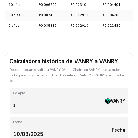
30 días
₱0.006222
₱0.003101
₱0.004401
-
90 días
₱0.007459
₱0.002910
₱0.004305
-
1 años
₱0.035880
₱0.002910
₱0.011432
-
Calculadora histórica de VANRY a VANRY
Descubre cuánto valía tu VANRY (Vanar Chain) en VANRY en cualquier
fecha pasada y compara el tipo de cambio de VANRY a VANRY con el valor
actual.
Comprar
VANRY
Fecha
Fecha