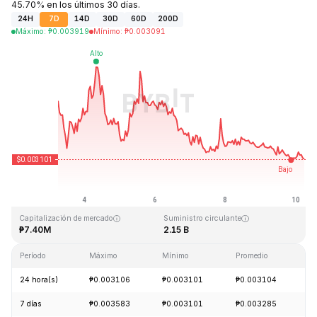
45.70% en los últimos 30 días.
24H
7D
14D
30D
60D
200D
Máximo
:
₱
0.003919
Mínimo
:
₱
0.003091
Última actualización: 2026-08-10, 05:51 GMT+0
Máximo histórico
Mínimo histórico
₱0.372326
₱0.002839
Capitalización de mercado
Suministro circulante
₱7.40M
2.15 B
Período
Máximo
Mínimo
Promedio
C
24 hora(s)
₱0.003106
₱0.003101
₱0.003104
-
7 días
₱0.003583
₱0.003101
₱0.003285
-