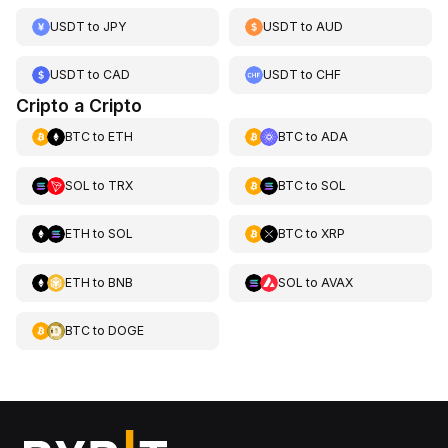
USDT
to
JPY
USDT
to
AUD
USDT
to
CAD
USDT
to
CHF
Cripto a Cripto
BTC
to
ETH
BTC
to
ADA
SOL
to
TRX
BTC
to
SOL
ETH
to
SOL
BTC
to
XRP
ETH
to
BNB
SOL
to
AVAX
BTC
to
DOGE