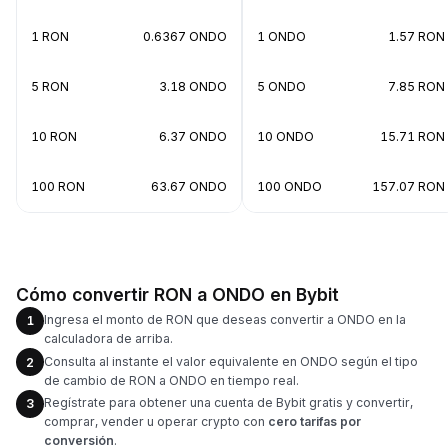
1 RON
0.6367 ONDO
1 ONDO
1.57 RON
5 RON
3.18 ONDO
5 ONDO
7.85 RON
10 RON
6.37 ONDO
10 ONDO
15.71 RON
100 RON
63.67 ONDO
100 ONDO
157.07 RON
Cómo convertir RON a ONDO en Bybit
Ingresa el monto de RON que deseas convertir a ONDO en la
1
calculadora de arriba.
Consulta al instante el valor equivalente en ONDO según el tipo
2
de cambio de RON a ONDO en tiempo real.
Regístrate para obtener una cuenta de Bybit gratis y convertir,
3
comprar, vender u operar crypto con
cero tarifas por
conversión
.