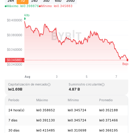
24H
7D
14D
30D
60D
200D
Máximo
:
lei
0.398876
Mínimo
:
lei
0.345883
Última actualización: 2026-08-07, 18:11 GMT+0
Máximo histórico
Mínimo histórico
lei2.14
lei0.082171
Capitalización de mercado
Suministro circulante
lei1.69B
4.87 B
Período
Máximo
Mínimo
Promedio
C
24 hora(s)
lei0.358652
lei0.345724
lei0.352188
-
7 días
lei0.391130
lei0.345724
lei0.371466
-
30 días
lei0.415485
lei0.310698
lei0.366195
+