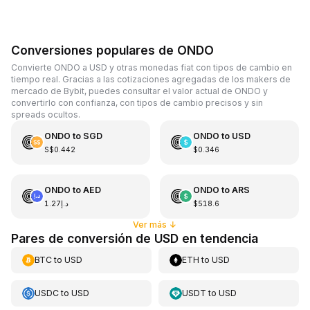
Conversiones populares de ONDO
Convierte ONDO a USD y otras monedas fiat con tipos de cambio en
tiempo real. Gracias a las cotizaciones agregadas de los makers de
mercado de Bybit, puedes consultar el valor actual de ONDO y
convertirlo con confianza, con tipos de cambio precisos y sin
spreads ocultos.
ONDO
to
SGD
ONDO
to
USD
S$0.442
$0.346
ONDO
to
AED
ONDO
to
ARS
د.إ1.27
$518.6
Ver más
↓
Pares de conversión de USD en tendencia
BTC
to
USD
ETH
to
USD
USDC
to
USD
USDT
to
USD