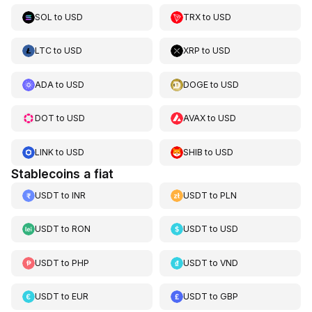
SOL
to
USD
TRX
to
USD
LTC
to
USD
XRP
to
USD
ADA
to
USD
DOGE
to
USD
DOT
to
USD
AVAX
to
USD
LINK
to
USD
SHIB
to
USD
Stablecoins a fiat
USDT
to
INR
USDT
to
PLN
USDT
to
RON
USDT
to
USD
USDT
to
PHP
USDT
to
VND
USDT
to
EUR
USDT
to
GBP