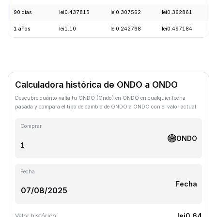
90 días
lei0.437815
lei0.307562
lei0.362861
-
1 años
lei1.10
lei0.242768
lei0.497184
-
Calculadora histórica de ONDO a ONDO
Descubre cuánto valía tu ONDO (Ondo) en ONDO en cualquier fecha
pasada y compara el tipo de cambio de ONDO a ONDO con el valor actual.
Comprar
ONDO
Fecha
Fecha
lei0.64
Valor histórico