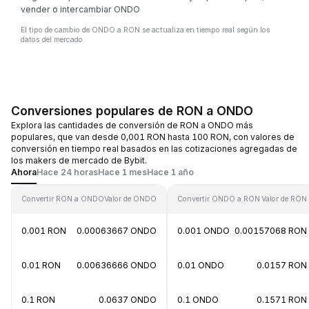
vender o intercambiar ONDO
El tipo de cambio de ONDO a RON se actualiza en tiempo real según los
datos del mercado.
Conversiones populares de RON a ONDO
Explora las cantidades de conversión de RON a ONDO más
populares, que van desde 0,001 RON hasta 100 RON, con valores de
conversión en tiempo real basados en las cotizaciones agregadas de
los makers de mercado de Bybit.
Ahora
Hace 24 horas
Hace 1 mes
Hace 1 año
Convertir RON a ONDO
Valor de ONDO
Convertir ONDO a RON
Valor de RON
0.001 RON
0.00063667 ONDO
0.001 ONDO
0.00157068 RON
0.01 RON
0.00636666 ONDO
0.01 ONDO
0.0157 RON
0.1 RON
0.0637 ONDO
0.1 ONDO
0.1571 RON