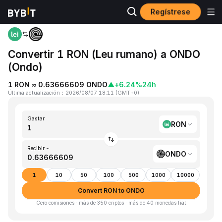
Regístrese
Inicio
RON to ONDO
Convertir 1 RON (Leu rumano) a ONDO
(Ondo)
1 RON ≈ 0.63666609 ONDO
▲
+6.24%
24h
Última actualización
：
2026/08/07 18:11
(
GMT+0
)
Gastar
RON
Recibir ~
ONDO
1
10
50
100
500
1000
10000
Convert RON to ONDO
Cero comisiones · más de 350 criptos · más de 40 monedas fiat