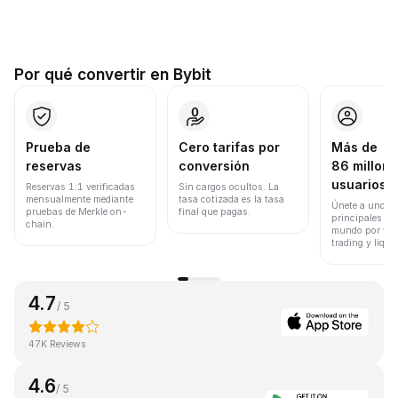
Por qué convertir en Bybit
Prueba de
Cero tarifas por
Más de
reservas
conversión
86 millone
usuarios
Reservas 1:1 verificadas
Sin cargos ocultos. La
mensualmente mediante
tasa cotizada es la tasa
Únete a uno de
pruebas de Merkle on-
final que pagas.
principales ex
chain.
mundo por vol
trading y liqui
4.7
/ 5
47K Reviews
4.6
/ 5