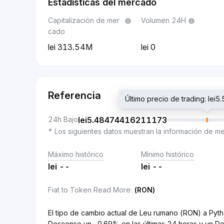
Estadísticas del mercado
Capitalización de mer
Volumen 24H
cado
313.54M
0
Referencia
Último precio de trading: l
24h Bajo
lei
5.48474416211173
* Los siguientes datos muestran la información de m
Máximo histórico
Mínimo histórico
lei
--
lei
--
Fiat to Token Read More
:
(RON)
El tipo de cambio actual de Leu rumano (RON) a P
Descenso un -0.69% en las últimas 24 horas y un De