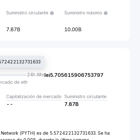
Suministro circulante
Suministro máximo
7.87B
10.00B
ei5.572422132731633
24h Alto
lei
5.705615906753797
ercado de eth
Capitalización de mercado
Suministro circulante
--
7.87B
yth Network (PYTH) es de 5.572422132731633. Se ha
scenso de 0.00% durante la última semana.