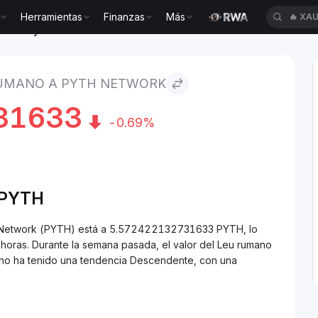
Herramientas
Finanzas
Más
🔥
XAU
no to Pyth Network
RUMANO A PYTH NETWORK
31633
-0.69%
/PYTH
h Network (PYTH) está a 5.572422132731633 PYTH, lo
oras. Durante la semana pasada, el valor del Leu rumano
ano ha tenido una tendencia Descendente, con una