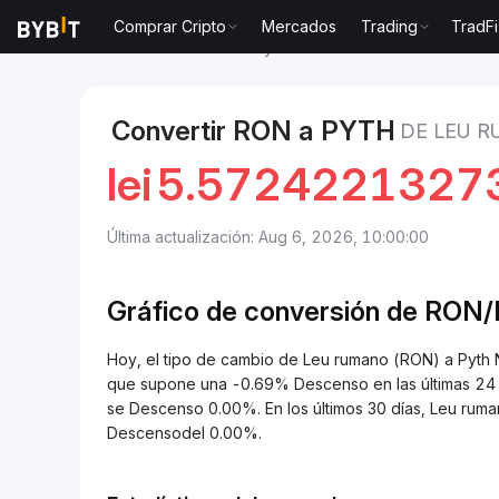
Comprar Cripto
Mercados
Trading
TradFi
Mercados
Precio de Pyth Network PYTH
Leu ruma
Convertir RON a PYTH
DE LEU 
lei
5.5724221327
Última actualización: Aug 6, 2026, 10:00:00
Gráfico de conversión de RON
Hoy, el tipo de cambio de Leu rumano (RON) a Pyt
que supone una -0.69% Descenso en las últimas 24 h
se Descenso 0.00%. En los últimos 30 días, Leu rum
Descensodel 0.00%.