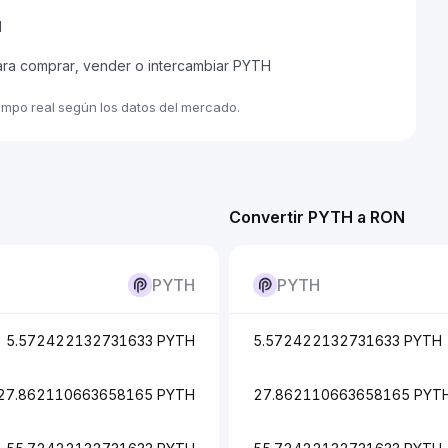
H
ara comprar, vender o intercambiar PYTH
empo real según los datos del mercado.
Convertir PYTH a RON
PYTH
PYTH
5.572422132731633 PYTH
5.572422132731633 PYTH
27.862110663658165 PYTH
27.862110663658165 PYT