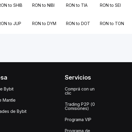
RON to SHIB
RON to NIBI
RON to TIA
RON to SEI
RON to JUP
RON to DYM
RON to DOT
RON to TON
esa
Servicios
e Bybit
Comprá con un
clic
e Mantle
Trading P2P (0
Comisiones)
des de Bybit
Programa VIP
Programa de