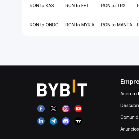
RON to KAS
RON to FET
RON to TRX
RON to ONDO
RON to MYRIA
RON to MANTA
Empr
Acerca d
Descubr
Comunida
Anuncios