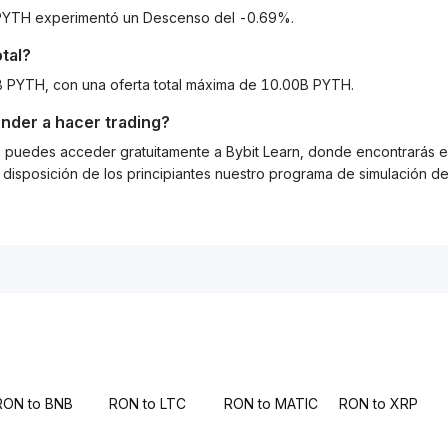
a PYTH experimentó un Descenso del -0.69%.
tal?
7B PYTH, con una oferta total máxima de 10.00B PYTH.
nder a hacer trading?
g, puedes acceder gratuitamente a Bybit Learn, donde encontrarás es
isposición de los principiantes nuestro programa de simulación de 
RON to BNB
RON to LTC
RON to MATIC
RON to XRP