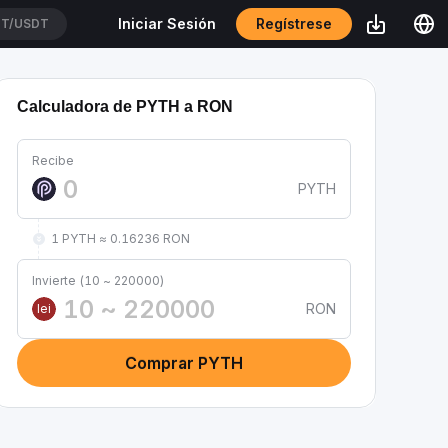
Regístrese
Iniciar Sesión
T/USDT
Calculadora de PYTH a RON
Recibe
PYTH
1 PYTH ≈ 0.16236 RON
Invierte (10 ~ 220000)
RON
lei
Comprar PYTH