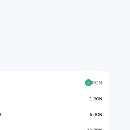
RON
1 RON
H
5 RON