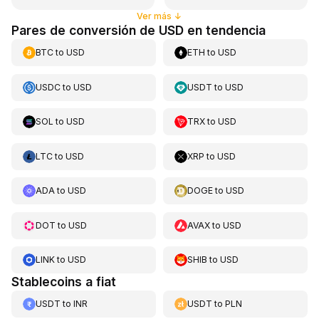
Ver más
↓
Pares de conversión de USD en tendencia
BTC
to
USD
ETH
to
USD
USDC
to
USD
USDT
to
USD
SOL
to
USD
TRX
to
USD
LTC
to
USD
XRP
to
USD
ADA
to
USD
DOGE
to
USD
DOT
to
USD
AVAX
to
USD
LINK
to
USD
SHIB
to
USD
Stablecoins a fiat
USDT
to
INR
USDT
to
PLN