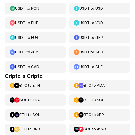
USDT
to
RON
USDT
to
USD
USDT
to
PHP
USDT
to
VND
USDT
to
EUR
USDT
to
GBP
USDT
to
JPY
USDT
to
AUD
USDT
to
CAD
USDT
to
CHF
Cripto a Cripto
BTC
to
ETH
BTC
to
ADA
SOL
to
TRX
BTC
to
SOL
ETH
to
SOL
BTC
to
XRP
ETH
to
BNB
SOL
to
AVAX