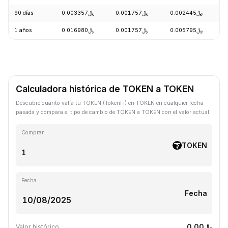
90 días
﷼0.003357
﷼0.001757
﷼0.002445
-
1 años
﷼0.016980
﷼0.001757
﷼0.005795
-
Calculadora histórica de TOKEN a TOKEN
Descubre cuánto valía tu TOKEN (TokenFi) en TOKEN en cualquier fecha
pasada y compara el tipo de cambio de TOKEN a TOKEN con el valor actual.
Comprar
TOKEN
Fecha
Fecha
﷼0.00
Valor histórico