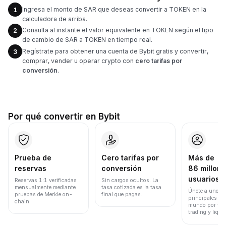
Ingresa el monto de SAR que deseas convertir a TOKEN en la
1
calculadora de arriba.
Consulta al instante el valor equivalente en TOKEN según el tipo
2
de cambio de SAR a TOKEN en tiempo real.
Regístrate para obtener una cuenta de Bybit gratis y convertir,
3
comprar, vender u operar crypto con
cero tarifas por
conversión
.
Por qué convertir en Bybit
Prueba de
Cero tarifas por
Más de
reservas
conversión
86 millone
usuarios
Reservas 1:1 verificadas
Sin cargos ocultos. La
mensualmente mediante
tasa cotizada es la tasa
Únete a uno de
pruebas de Merkle on-
final que pagas.
principales ex
chain.
mundo por vol
trading y liqui