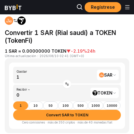
Regístrese
Inicio
SAR to TOKEN
Convertir 1 SAR (Rial saudí) a TOKEN
(TokenFi)
1 SAR ≈ 0.00000000 TOKEN
▼
-2.19%
24h
Última actualización
：
2026/08/10 02:41
(
GMT+0
)
Gastar
SAR
Recibir ~
TOKEN
1
10
50
100
500
1000
10000
Convert SAR to TOKEN
Cero comisiones · más de 350 criptos · más de 40 monedas fiat