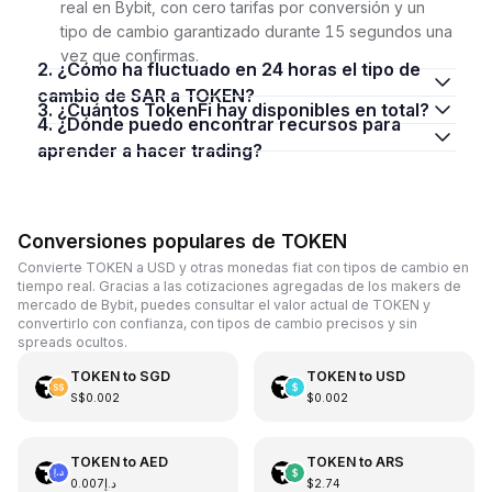
real en Bybit, con cero tarifas por conversión y un
tipo de cambio garantizado durante 15 segundos una
vez que confirmas.
2. ¿Cómo ha fluctuado en 24 horas el tipo de
cambio de SAR a TOKEN?
3. ¿Cuántos TokenFi hay disponibles en total?
4. ¿Dónde puedo encontrar recursos para
aprender a hacer trading?
Conversiones populares de TOKEN
Convierte TOKEN a USD y otras monedas fiat con tipos de cambio en
tiempo real. Gracias a las cotizaciones agregadas de los makers de
mercado de Bybit, puedes consultar el valor actual de TOKEN y
convertirlo con confianza, con tipos de cambio precisos y sin
spreads ocultos.
TOKEN
to
SGD
TOKEN
to
USD
S$0.002
$0.002
TOKEN
to
AED
TOKEN
to
ARS
د.إ0.007
$2.74