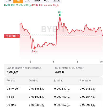
24H
7D
14D
30D
60D
200D
Máximo
:
0.001986
﷼
Mínimo
:
0.001741
﷼
Última actualización: 2026-08-10, 02:41 GMT+0
Máximo histórico
Mínimo histórico
﷼0.000050
﷼0.243269
Capitalización de mercado
Suministro circulante
﷼7.25M
3.95 B
Período
Máximo
Mínimo
Promedio
C
24 hora(s)
﷼0.001881
﷼0.001837
﷼0.001859
-
7 días
﷼0.001911
﷼0.001757
﷼0.001847
-
30 días
﷼0.002305
﷼0.001757
﷼0.002054
-