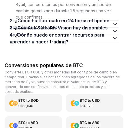
Bybit, con cero tarifas por conversión y un tipo de
cambio garantizado durante 15 segundos una vez
que confirmas.
2. ¿Cómo ha fluctuado en 24 horas el tipo de
cambio de SATS a HUF?
3. ¿Cuántos Satoshis Vision hay disponibles
en total?
4. ¿Dónde puedo encontrar recursos para
aprender a hacer trading?
Conversiones populares de BTC
Convierte BTC a USD y otras monedas fiat con tipos de cambio en
tiempo real. Gracias a las cotizaciones agregadas de los makers de
mercado de Bybit, puedes consultar el valor actual de BTC y
convertirlo con confianza, con tipos de cambio precisos y sin
spreads ocultos.
BTC
to
SGD
BTC
to
USD
S$83,046
$64,976
BTC
to
AED
BTC
to
ARS