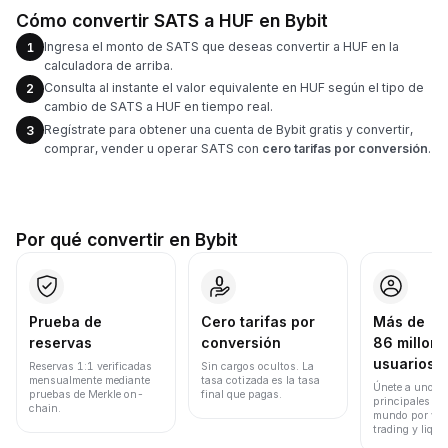
Cómo convertir SATS a HUF en Bybit
Ingresa el monto de SATS que deseas convertir a HUF en la
1
calculadora de arriba.
Consulta al instante el valor equivalente en HUF según el tipo de
2
cambio de SATS a HUF en tiempo real.
Regístrate para obtener una cuenta de Bybit gratis y convertir,
3
comprar, vender u operar SATS con
cero tarifas por conversión
.
Por qué convertir en Bybit
Prueba de
Cero tarifas por
Más de
reservas
conversión
86 millone
usuarios
Reservas 1:1 verificadas
Sin cargos ocultos. La
mensualmente mediante
tasa cotizada es la tasa
Únete a uno de
pruebas de Merkle on-
final que pagas.
principales ex
chain.
mundo por vol
trading y liqui