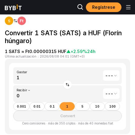
Regístrese
Inicio
Satoshis Vision(SATS) to Florín húngaro(HUF)
S
Convertir 1 SATS (SATS) a HUF (Florín
húngaro)
1 SATS ≈ Ft0.00000315 HUF
▲
+2.59%
24h
Última actualización
：
2026/08/08 04:01
(
GMT+0
)
Gastar
---
Recibir ~
---
0.001
0.01
0.1
1
5
10
100
Convert
Cero comisiones · más de 350 criptos · más de 40 monedas fiat