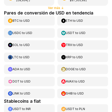
د.إ238,654
$97,305,681
Ver más
↓
Pares de conversión de USD en tendencia
BTC
to
USD
ETH
to
USD
USDC
to
USD
USDT
to
USD
SOL
to
USD
TRX
to
USD
LTC
to
USD
XRP
to
USD
ADA
to
USD
DOGE
to
USD
DOT
to
USD
AVAX
to
USD
LINK
to
USD
SHIB
to
USD
Stablecoins a fiat
USDT
to
INR
USDT
to
PLN