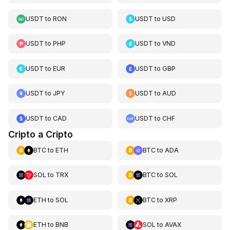
USDT
to
RON
USDT
to
USD
USDT
to
PHP
USDT
to
VND
USDT
to
EUR
USDT
to
GBP
USDT
to
JPY
USDT
to
AUD
USDT
to
CAD
USDT
to
CHF
Cripto a Cripto
BTC
to
ETH
BTC
to
ADA
SOL
to
TRX
BTC
to
SOL
ETH
to
SOL
BTC
to
XRP
ETH
to
BNB
SOL
to
AVAX