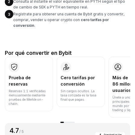
Consulta al instante el valor equivalente en PYTH según el tipo
2
de cambio de SEK a PYTH en tiempo real.
Regístrate para obtener una cuenta de Bybit gratis y convertir,
3
comprar, vender u operar crypto con
cero tarifas por
conversión
.
Por qué convertir en Bybit
Prueba de
Cero tarifas por
Más de
reservas
conversión
86 millone
usuarios
Reservas 1:1 verificadas
Sin cargos ocultos. La
mensualmente mediante
tasa cotizada es la tasa
Únete a uno de
pruebas de Merkle on-
final que pagas.
principales ex
chain.
mundo por vol
trading y liqui
4.7
/ 5