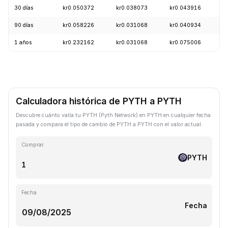
30 días
kr0.050372
kr0.038073
kr0.043916
-
90 días
kr0.058226
kr0.031068
kr0.040934
+
1 años
kr0.232162
kr0.031068
kr0.075006
-
Calculadora histórica de PYTH a PYTH
Descubre cuánto valía tu PYTH (Pyth Network) en PYTH en cualquier fecha
pasada y compara el tipo de cambio de PYTH a PYTH con el valor actual.
Comprar
PYTH
Fecha
Fecha