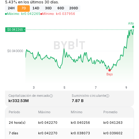
5.43% en los últimos 30 días.
24H
7D
14D
30D
60D
200D
Máximo
:
kr
0.042265
Mínimo
:
kr
0.037956
Última actualización: 2026-08-09, 11:05 GMT+0
Máximo histórico
Mínimo histórico
kr1.20
kr0.029535
Capitalización de mercado
Suministro circulante
kr332.53M
7.87 B
Período
Máximo
Mínimo
Promedio
C
24 hora(s)
kr0.042270
kr0.040256
kr0.041263
+
7 días
kr0.042270
kr0.038073
kr0.039602
+