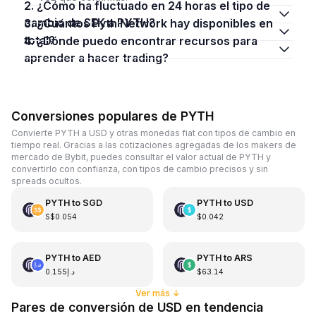
2. ¿Cómo ha fluctuado en 24 horas el tipo de
cambio de SEK a PYTH?
3. ¿Cuántos Pyth Network hay disponibles en
total?
4. ¿Dónde puedo encontrar recursos para
aprender a hacer trading?
Conversiones populares de PYTH
Convierte PYTH a USD y otras monedas fiat con tipos de cambio en
tiempo real. Gracias a las cotizaciones agregadas de los makers de
mercado de Bybit, puedes consultar el valor actual de PYTH y
convertirlo con confianza, con tipos de cambio precisos y sin
spreads ocultos.
PYTH
to
SGD
PYTH
to
USD
S$0.054
$0.042
PYTH
to
AED
PYTH
to
ARS
د.إ0.155
$63.14
Ver más
↓
Pares de conversión de USD en tendencia