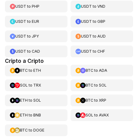
USDT
to
PHP
USDT
to
VND
USDT
to
EUR
USDT
to
GBP
USDT
to
JPY
USDT
to
AUD
USDT
to
CAD
USDT
to
CHF
Cripto a Cripto
BTC
to
ETH
BTC
to
ADA
SOL
to
TRX
BTC
to
SOL
ETH
to
SOL
BTC
to
XRP
ETH
to
BNB
SOL
to
AVAX
BTC
to
DOGE