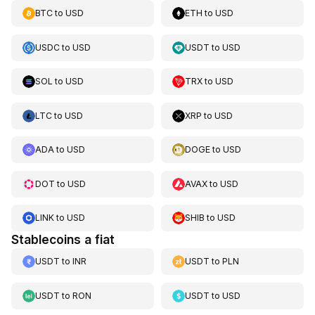
BTC
to
USD
ETH
to
USD
USDC
to
USD
USDT
to
USD
SOL
to
USD
TRX
to
USD
LTC
to
USD
XRP
to
USD
ADA
to
USD
DOGE
to
USD
DOT
to
USD
AVAX
to
USD
LINK
to
USD
SHIB
to
USD
Stablecoins a fiat
USDT
to
INR
USDT
to
PLN
USDT
to
RON
USDT
to
USD