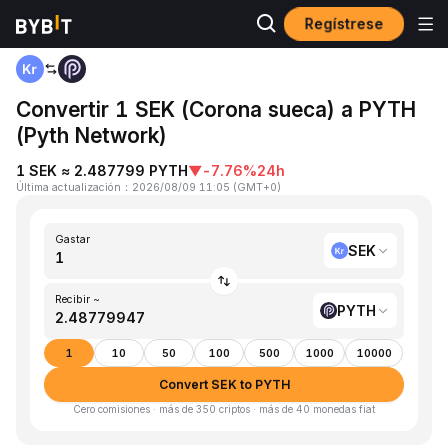
Regístrese
Inicio
SEK to PYTH
Convertir 1 SEK (Corona sueca) a PYTH
(Pyth Network)
1 SEK ≈ 2.487799 PYTH
▼
-7.76%
24h
Última actualización
：
2026/08/09 11:05
(
GMT+0
)
Gastar
SEK
Recibir ~
PYTH
1
10
50
100
500
1000
10000
Convert SEK to PYTH
Cero comisiones · más de 350 criptos · más de 40 monedas fiat