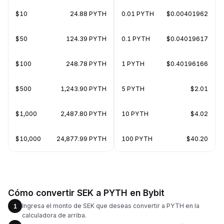
$10
24.88 PYTH
0.01 PYTH
$0.00401962
$50
124.39 PYTH
0.1 PYTH
$0.04019617
$100
248.78 PYTH
1 PYTH
$0.40196166
$500
1,243.90 PYTH
5 PYTH
$2.01
$1,000
2,487.80 PYTH
10 PYTH
$4.02
$10,000
24,877.99 PYTH
100 PYTH
$40.20
Cómo convertir SEK a PYTH en Bybit
Ingresa el monto de SEK que deseas convertir a PYTH en la
1
calculadora de arriba.