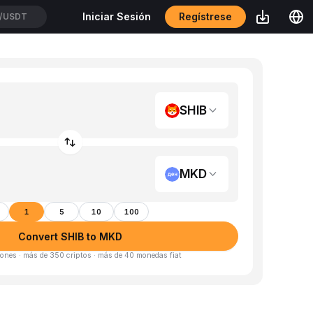
Regístrese
Iniciar Sesión
/USDT
SHIB
MKD
1
5
10
100
Convert SHIB to MKD
ones · más de 350 criptos · más de 40 monedas fiat