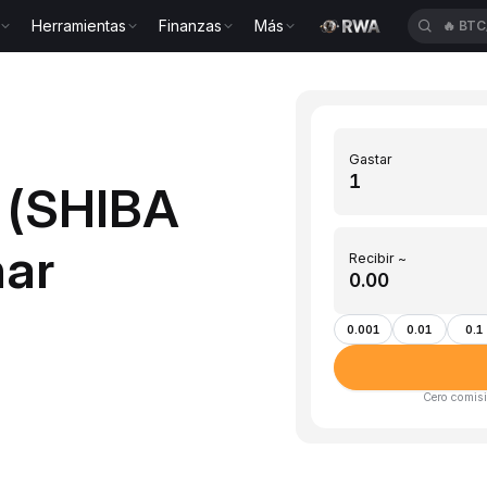
Herramientas
Finanzas
Más
🔥
BTC
Gastar
B (SHIBA
ar
Recibir ~
0.001
0.01
0.1
Cero comisi