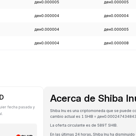
ден0.000005
ден0.000005
ден0.000004
ден0.000004
ден0.000004
ден0.000005
ден0.000004
ден0.000008
Acerca de Shiba In
KD
uier fecha pasada y
Shiba Inu es una criptomoneda que se puede con
l.
cambio actual es 1 SHIB = ден0.0002474348
La oferta circulante es de 589T SHIB.
En las últimas 24 horas, Shiba Inu ha disminuido