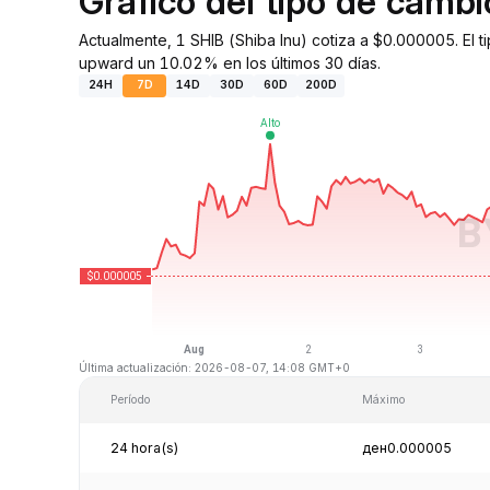
Gráfico del tipo de camb
Actualmente, 1 SHIB (Shiba Inu) cotiza a $0.000005. El 
upward un 10.02% en los últimos 30 días.
24H
7D
14D
30D
60D
200D
Última actualización: 2026-08-07, 14:08 GMT+0
Período
Máximo
24 hora(s)
ден0.000005