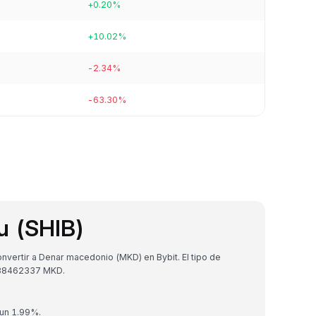
+0.20%
+10.02%
-2.34%
-63.30%
u (SHIB)
vertir a Denar macedonio (MKD) en Bybit. El tipo de
438462337 MKD.
 un 1.99%.