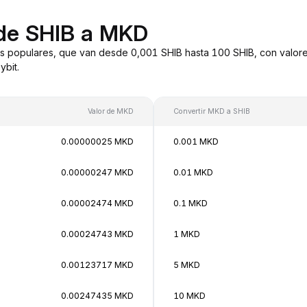
 de SHIB a MKD
s populares, que van desde 0,001 SHIB hasta 100 SHIB, con valore
bit.
Valor de MKD
Convertir MKD a SHIB
0.00000025 MKD
0.001 MKD
0.00000247 MKD
0.01 MKD
0.00002474 MKD
0.1 MKD
0.00024743 MKD
1 MKD
0.00123717 MKD
5 MKD
0.00247435 MKD
10 MKD