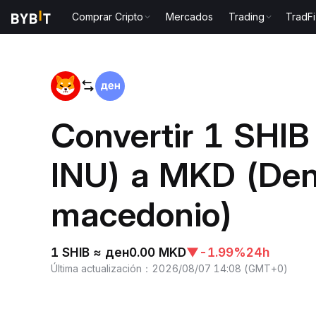
Comprar Cripto
Mercados
Trading
TradFi
Inicio
SHIB to MKD
Convertir 1 SHI
INU) a MKD (Den
macedonio)
1 SHIB ≈ ден0.00 MKD
▼
-1.99%
24h
Última actualización
：
2026/08/07 14:08
(
GMT+0
)