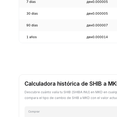
7 días
ден0.000005
30 días
ден0.000005
90 días
ден0.000007
1 años
ден0.000014
Calculadora histórica de SHIB a M
Descubre cuánto valía tu SHIB (SHIBA INU) en MKD en cualq
compara el tipo de cambio de SHIB a MKD con el valor actua
Comprar