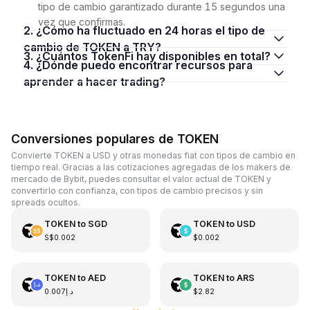
tipo de cambio garantizado durante 15 segundos una
vez que confirmas.
2. ¿Cómo ha fluctuado en 24 horas el tipo de
cambio de TOKEN a TRY?
3. ¿Cuántos TokenFi hay disponibles en total?
4. ¿Dónde puedo encontrar recursos para
aprender a hacer trading?
Conversiones populares de TOKEN
Convierte TOKEN a USD y otras monedas fiat con tipos de cambio en
tiempo real. Gracias a las cotizaciones agregadas de los makers de
mercado de Bybit, puedes consultar el valor actual de TOKEN y
convertirlo con confianza, con tipos de cambio precisos y sin
spreads ocultos.
TOKEN
to
SGD
TOKEN
to
USD
S$0.002
$0.002
TOKEN
to
AED
TOKEN
to
ARS
د.إ0.007
$2.82