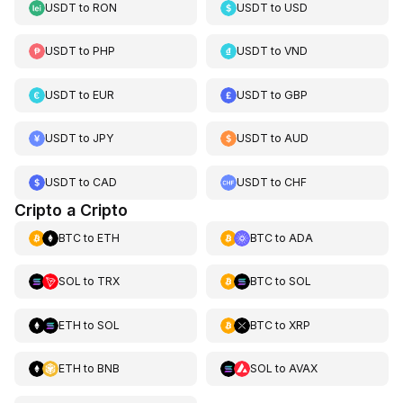
USDT
to
RON
USDT
to
USD
USDT
to
PHP
USDT
to
VND
USDT
to
EUR
USDT
to
GBP
USDT
to
JPY
USDT
to
AUD
USDT
to
CAD
USDT
to
CHF
Cripto a Cripto
BTC
to
ETH
BTC
to
ADA
SOL
to
TRX
BTC
to
SOL
ETH
to
SOL
BTC
to
XRP
ETH
to
BNB
SOL
to
AVAX