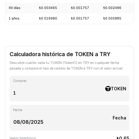
90 días
₺0.003465
₺0.001757
₺0.002486
-
1 años
₺0.016980
₺0.001757
₺0.005885
-
Calculadora histórica de TOKEN a TRY
Descubre cuánto valía tu TOKEN (TokenFi) en TRY en cualquier fecha
pasada y compara el tipo de cambio de TOKEN a TRY con el valor actual.
Comprar
TOKEN
Fecha
Fecha
₺0.65
Valor histórico