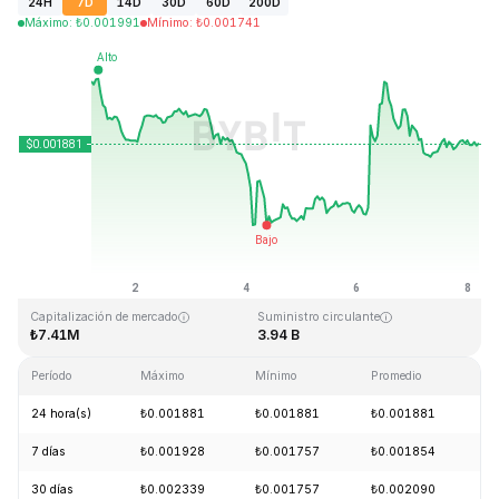
24H
7D
14D
30D
60D
200D
Máximo
:
₺
0.001991
Mínimo
:
₺
0.001741
Última actualización: 2026-08-08, 04:43 GMT+0
Máximo histórico
Mínimo histórico
₺0.243269
₺0.000050
Capitalización de mercado
Suministro circulante
₺7.41M
3.94 B
Período
Máximo
Mínimo
Promedio
C
24 hora(s)
₺0.001881
₺0.001881
₺0.001881
+
7 días
₺0.001928
₺0.001757
₺0.001854
-
30 días
₺0.002339
₺0.001757
₺0.002090
-