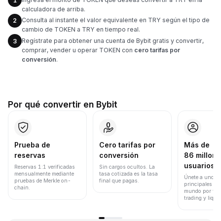
1
calculadora de arriba.
Consulta al instante el valor equivalente en TRY según el tipo de
2
cambio de TOKEN a TRY en tiempo real.
Regístrate para obtener una cuenta de Bybit gratis y convertir,
3
comprar, vender u operar TOKEN con
cero tarifas por
conversión
.
Por qué convertir en Bybit
Prueba de
Cero tarifas por
Más de
reservas
conversión
86 millone
usuarios
Reservas 1:1 verificadas
Sin cargos ocultos. La
mensualmente mediante
tasa cotizada es la tasa
Únete a uno de
pruebas de Merkle on-
final que pagas.
principales ex
chain.
mundo por vol
trading y liqui