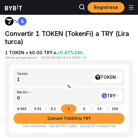
Regístrese
Inicio
TOKEN to TRY
Convertir 1 TOKEN (TokenFi) a TRY (Lira
turca)
1 TOKEN ≈ ₺0.00 TRY
▲
+0.47%
24h
Última actualización
：
2026/08/08 04:43
(
GMT+0
)
Gastar
TOKEN
Recibir ~
TRY
0.001
0.01
0.1
1
5
10
100
Convert TOKEN to TRY
Cero comisiones · más de 350 criptos · más de 40 monedas fiat