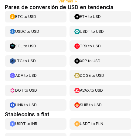
Ver más
↓
Pares de conversión de USD en tendencia
BTC
to
USD
ETH
to
USD
USDC
to
USD
USDT
to
USD
SOL
to
USD
TRX
to
USD
LTC
to
USD
XRP
to
USD
ADA
to
USD
DOGE
to
USD
DOT
to
USD
AVAX
to
USD
LINK
to
USD
SHIB
to
USD
Stablecoins a fiat
USDT
to
INR
USDT
to
PLN