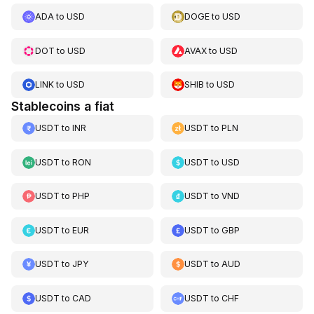
ADA
to
USD
DOGE
to
USD
DOT
to
USD
AVAX
to
USD
LINK
to
USD
SHIB
to
USD
Stablecoins a fiat
USDT
to
INR
USDT
to
PLN
USDT
to
RON
USDT
to
USD
USDT
to
PHP
USDT
to
VND
USDT
to
EUR
USDT
to
GBP
USDT
to
JPY
USDT
to
AUD
USDT
to
CAD
USDT
to
CHF