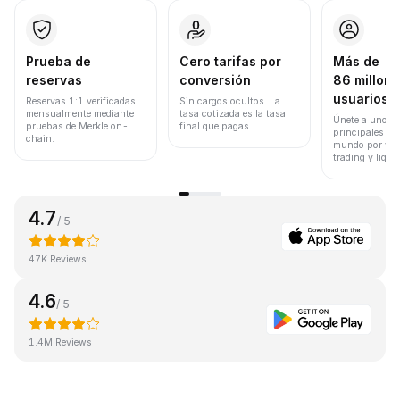
Prueba de
Cero tarifas por
Más de
reservas
conversión
86 millone
usuarios
Reservas 1:1 verificadas
Sin cargos ocultos. La
mensualmente mediante
tasa cotizada es la tasa
Únete a uno de
pruebas de Merkle on-
final que pagas.
principales ex
chain.
mundo por vol
trading y liqui
4.7
/ 5
47K Reviews
4.6
/ 5
1.4M Reviews