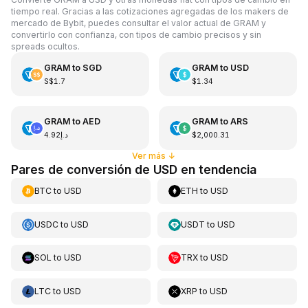
tiempo real. Gracias a las cotizaciones agregadas de los makers de
mercado de Bybit, puedes consultar el valor actual de GRAM y
convertirlo con confianza, con tipos de cambio precisos y sin
spreads ocultos.
GRAM
to
SGD
GRAM
to
USD
S$1.7
$1.34
GRAM
to
AED
GRAM
to
ARS
د.إ4.92
$2,000.31
Ver más
↓
Pares de conversión de USD en tendencia
BTC
to
USD
ETH
to
USD
USDC
to
USD
USDT
to
USD
SOL
to
USD
TRX
to
USD
LTC
to
USD
XRP
to
USD