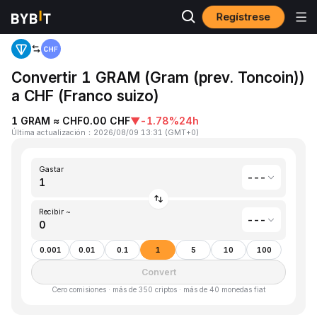
Regístrese
Inicio
Gram (prev. Toncoin)(GRAM) to Franco suizo(CHF)
Convertir 1 GRAM (Gram (prev. Toncoin))
a CHF (Franco suizo)
1 GRAM ≈ CHF0.00 CHF
▼
-1.78%
24h
Última actualización
：
2026/08/09 13:31
(
GMT+0
)
Gastar
---
Recibir ~
---
0.001
0.01
0.1
1
5
10
100
Convert
Cero comisiones · más de 350 criptos · más de 40 monedas fiat