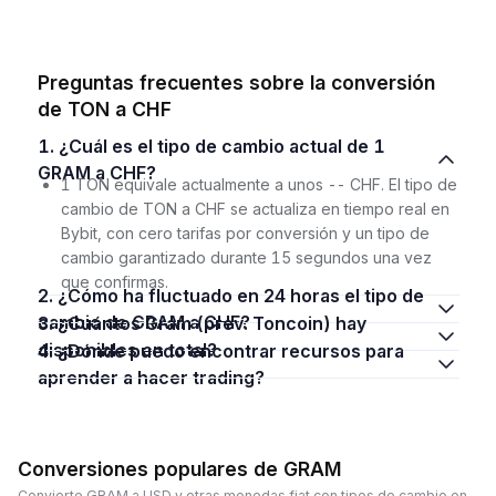
Preguntas frecuentes sobre la conversión
de TON a CHF
1. ¿Cuál es el tipo de cambio actual de 1
GRAM a CHF?
1 TON equivale actualmente a unos -- CHF. El tipo de
cambio de TON a CHF se actualiza en tiempo real en
Bybit, con cero tarifas por conversión y un tipo de
cambio garantizado durante 15 segundos una vez
que confirmas.
2. ¿Cómo ha fluctuado en 24 horas el tipo de
cambio de GRAM a CHF?
3. ¿Cuántos Gram (prev. Toncoin) hay
disponibles en total?
4. ¿Dónde puedo encontrar recursos para
aprender a hacer trading?
Conversiones populares de GRAM
Convierte GRAM a USD y otras monedas fiat con tipos de cambio en