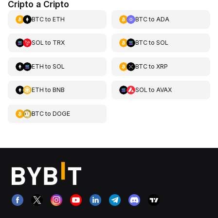
Cripto a Cripto
BTC
to
ETH
BTC
to
ADA
SOL
to
TRX
BTC
to
SOL
ETH
to
SOL
BTC
to
XRP
ETH
to
BNB
SOL
to
AVAX
BTC
to
DOGE