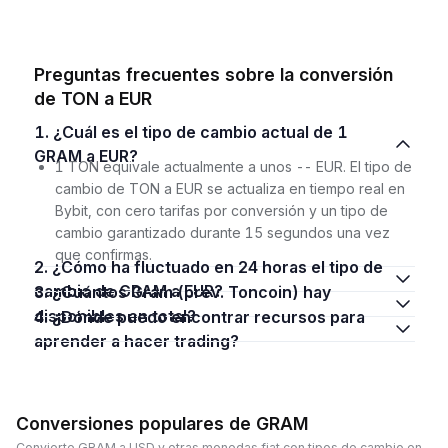
Preguntas frecuentes sobre la conversión
de TON a EUR
1. ¿Cuál es el tipo de cambio actual de 1
GRAM a EUR?
1 TON equivale actualmente a unos -- EUR. El tipo de
cambio de TON a EUR se actualiza en tiempo real en
Bybit, con cero tarifas por conversión y un tipo de
cambio garantizado durante 15 segundos una vez
que confirmas.
2. ¿Cómo ha fluctuado en 24 horas el tipo de
cambio de GRAM a EUR?
3. ¿Cuántos Gram (prev. Toncoin) hay
disponibles en total?
4. ¿Dónde puedo encontrar recursos para
aprender a hacer trading?
Conversiones populares de GRAM
Convierte GRAM a USD y otras monedas fiat con tipos de cambio en