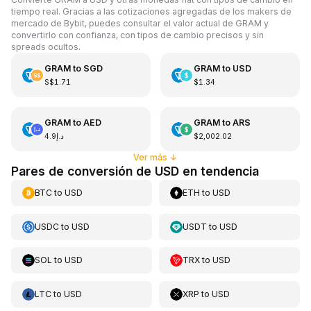
tiempo real. Gracias a las cotizaciones agregadas de los makers de
mercado de Bybit, puedes consultar el valor actual de GRAM y
convertirlo con confianza, con tipos de cambio precisos y sin
spreads ocultos.
GRAM
to
SGD
GRAM
to
USD
S$1.71
$1.34
GRAM
to
AED
GRAM
to
ARS
د.إ4.9
$2,002.02
Ver más
↓
Pares de conversión de USD en tendencia
BTC
to
USD
ETH
to
USD
USDC
to
USD
USDT
to
USD
SOL
to
USD
TRX
to
USD
LTC
to
USD
XRP
to
USD