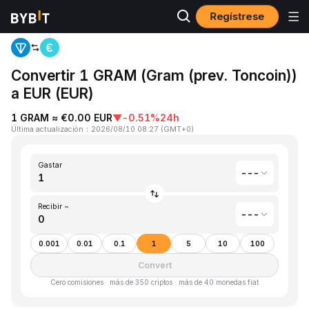
Regístrese
Inicio
Gram (prev. Toncoin)(GRAM) to EUR(EUR)
Convertir 1 GRAM (Gram (prev. Toncoin))
a EUR (EUR)
1 GRAM ≈ €0.00 EUR
▼
-0.51%
24h
Última actualización
：
2026/08/10 08:27
(
GMT+0
)
Gastar
---
Recibir ~
---
0.001
0.01
0.1
1
5
10
100
Convert
Cero comisiones · más de 350 criptos · más de 40 monedas fiat