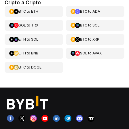
Cripto a Cripto
BTC
to
ETH
BTC
to
ADA
SOL
to
TRX
BTC
to
SOL
ETH
to
SOL
BTC
to
XRP
ETH
to
BNB
SOL
to
AVAX
BTC
to
DOGE