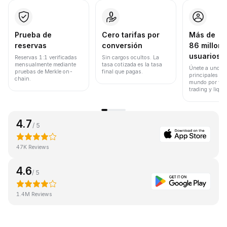
Prueba de
Cero tarifas por
Más de
reservas
conversión
86 millone
usuarios
Reservas 1:1 verificadas
Sin cargos ocultos. La
mensualmente mediante
tasa cotizada es la tasa
Únete a uno de
pruebas de Merkle on-
final que pagas.
principales ex
chain.
mundo por vol
trading y liqui
4.7
/ 5
47K Reviews
4.6
/ 5
1.4M Reviews