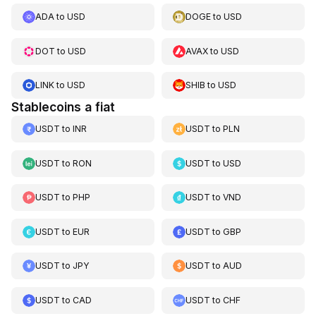
ADA
to
USD
DOGE
to
USD
DOT
to
USD
AVAX
to
USD
LINK
to
USD
SHIB
to
USD
Stablecoins a fiat
USDT
to
INR
USDT
to
PLN
USDT
to
RON
USDT
to
USD
USDT
to
PHP
USDT
to
VND
USDT
to
EUR
USDT
to
GBP
USDT
to
JPY
USDT
to
AUD
USDT
to
CAD
USDT
to
CHF